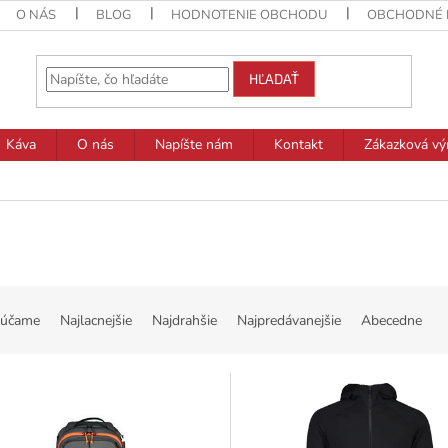
O NÁS
BLOG
HODNOTENIE OBCHODU
OBCHODNÉ 
HĽADAŤ
Káva
O nás
Napíšte nám
Kontakt
Zákazková vý
účame
Najlacnejšie
Najdrahšie
Najpredávanejšie
Abecedne