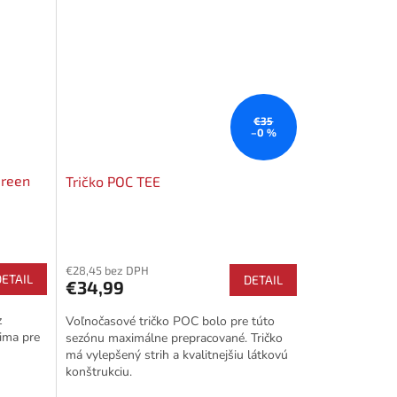
€35
–0 %
Green
Tričko POC TEE
€28,45 bez DPH
DETAIL
DETAIL
€34,99
z
Voľnočasové tričko POC bolo pre túto
Pima pre
sezónu maximálne prepracované. Tričko
má vylepšený strih a kvalitnejšiu látkovú
konštrukciu.