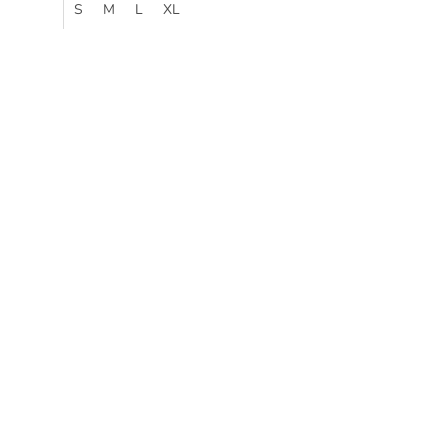
S
M
L
XL