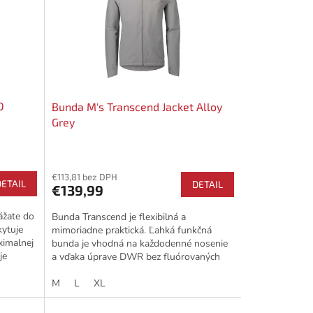
D
Bunda M's Transcend Jacket Alloy
Grey
€113,81 bez DPH
DETAIL
DETAIL
€139,99
ážate do
Bunda Transcend je flexibilná a
ytuje
mimoriadne praktická. Ľahká funkčná
ximalnej
bunda je vhodná na každodenné nosenie
je
a vďaka úprave DWR bez fluórovaných
uhľovodíkov ponúka ochranu pred...
M
L
XL