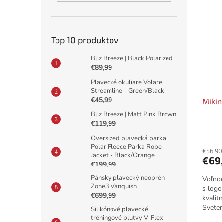
Top 10 produktov
Bliz Breeze | Black Polarized
€89,99
Plavecké okuliare Volare
Streamline - Green/Black
€45,99
Mikin
Bliz Breeze | Matt Pink Brown
€119,99
Oversized plavecká parka
Polar Fleece Parka Robe
€56,90
Jacket - Black/Orange
€69
€199,99
Pánsky plavecký neoprén
Voľno
Zone3 Vanquish
s log
€699,99
kvalit
Sveter
Silikónové plavecké
tónove
tréningové plutvy V-Flex