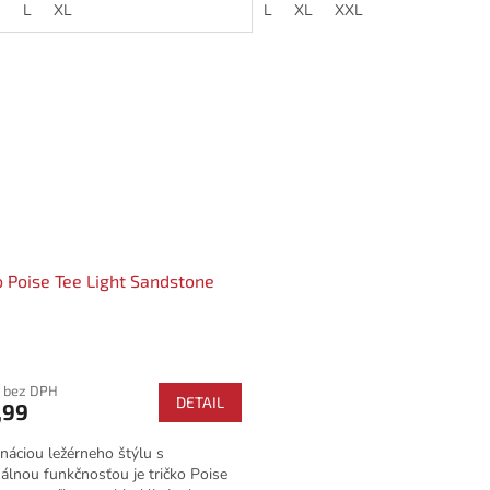
M
L
XL
L
XL
XXL
o Poise Tee Light Sandstone
e
 bez DPH
DETAIL
,99
áciou ležérneho štýlu s
lnou funkčnosťou je tričko Poise