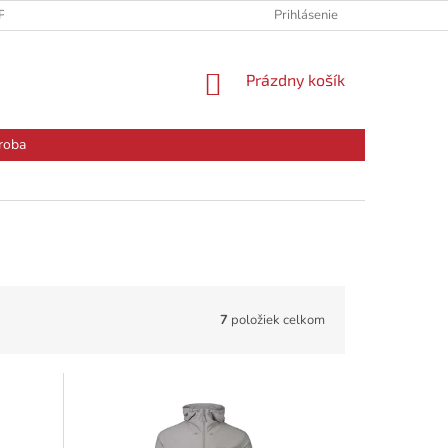
PODMIENKY
PODMIENKY OCHRANY OSOBNÝCH ÚDAJOV
Prihlásenie
RE
NÁKUPNÝ
Prázdny košík
KOŠÍK
roba
7
položiek celkom