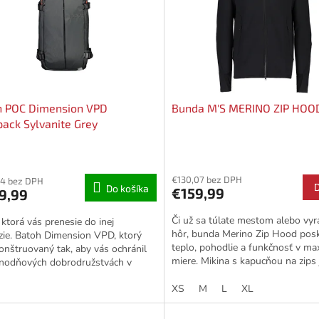
h POC Dimension VPD
Bunda M'S MERINO ZIP HOO
ack Sylvanite Grey
€130,07 bez DPH
24 bez DPH
Do košíka
€159,99
9,99
Či už sa túlate mestom alebo vyr
 ktorá vás prenesie do inej
hôr, bunda Merino Zip Hood posk
ie. Batoh Dimension VPD, ktorý
teplo, pohodlie a funkčnosť v ma
onštruovaný tak, aby vás ochránil
miere. Mikina s kapucňou na zips 
dnodňových dobrodružstvách v
vyrobená zo zmesi vlny...
, kombinuje bohaté...
XS
M
L
XL