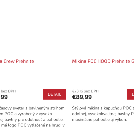
a Crew Prehnite
Mikina POC HOOD Prehnite 
 bez DPH
€73,16 bez DPH
DETAIL
,99
€89,99
časový sveter s bavlneným strihom
Štýlová mikina s kapucňou POC 
om POC a vyrobený z vysoko
odolnej, vysokokvalitnej bavlny 
nej bavlny pre odolnosť a pohodlie.
maximálne pohodlie aj výkon.
 má logo POC vytlačené na hrudi v
j farbe.