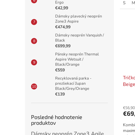
Ergo
S
€42,99
Dámsky plavecký neoprén
Zone3 Aspire
€474,99
Dámsky neoprén Vanquish /
Black
€699,99
Pánsky neoprén Thermal
Aspire Wetsuit /
Black/Orange
€559
Tričk
Recyklovaná parka -
prezliekací župan
Beig
Black/Grey/Orange
€139
€56,90
€69
Posledné hodnotenie
produktov
Kombin
maximá
Dámsky neoprén Zone3 Agile / Black/Pink/Turquoise