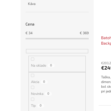
i
p
Káva
s
r
p
o
r
d
o
u
Cena
d
k
u
t
€
34
€
369
Bato
k
o
Backp
t
v
o
v
€203,
Na sklade
0
€24
Taška,
Akcia
0
dimenz
bol sk
pri je
Novinka
0
horách
Tip
0