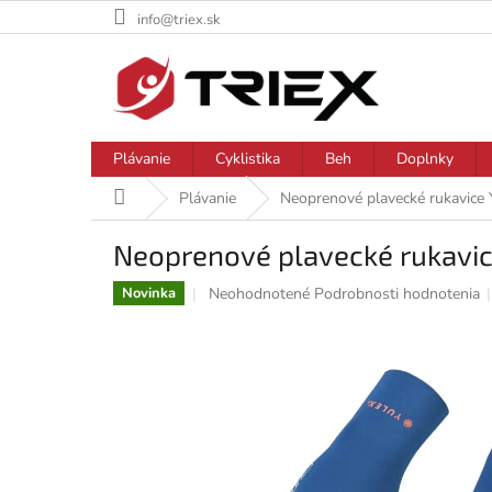
Prejsť
info@triex.sk
na
obsah
Plávanie
Cyklistika
Beh
Doplnky
Domov
Plávanie
Neoprenové plavecké rukavice 
Neoprenové plavecké rukavic
Priemerné
Neohodnotené
Podrobnosti hodnotenia
Novinka
hodnotenie
produktu
je
0,0
z
5
hviezdičiek.