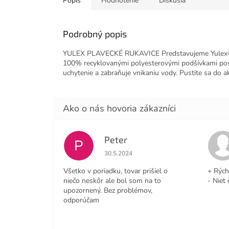
Popis
Hodnotenie
Diskusia
Podrobný popis
YULEX PLAVECKÉ RUKAVICE Predstavujeme Yulex® pla
100% recyklovanými polyesterovými podšívkami posky
uchytenie a zabraňuje vnikaniu vody. Pustite sa do a
Peter
P
Hodnotenie obchodu je 4 z 5 hviezdičiek
30.5.2024
Všetko v poriadku, tovar prišiel o
+ Rých
niečo neskôr ale bol som na to
- Niet 
upozornený. Bez problémov,
odporúčam