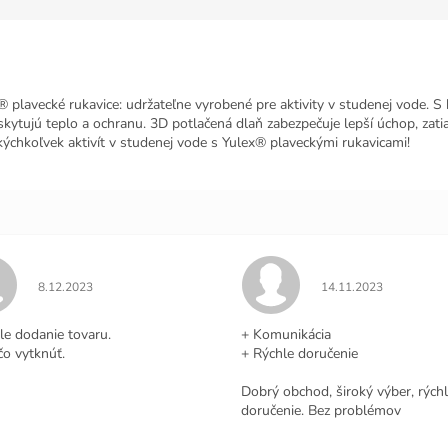
vecké rukavice: udržateľne vyrobené pre aktivity v studenej vode. S
tujú teplo a ochranu. 3D potlačená dlaň zabezpečuje lepší úchop, zatia
kýchkoľvek aktivít v studenej vode s Yulex® plaveckými rukavicami!
Hodnotenie obchodu je 5 z 5 hviezdičiek.
Hodnotenie obchodu j
8.12.2023
14.11.2023
.
le dodanie tovaru.
+ Komunikácia
čo vytknúť.
+ Rýchle doručenie
Dobrý obchod, široký výber, rých
doručenie. Bez problémov