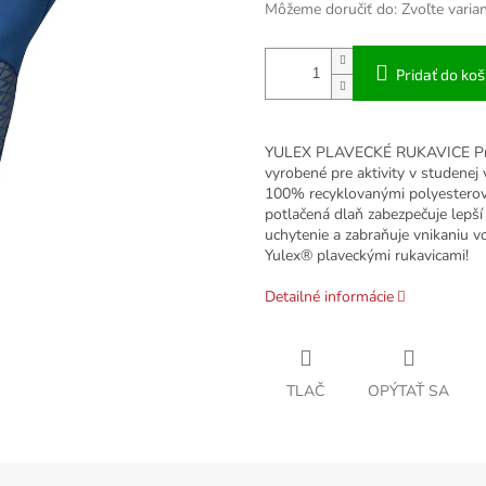
Môžeme doručiť do:
Zvoľte varia
Pridať do koš
YULEX PLAVECKÉ RUKAVICE Preds
vyrobené pre aktivity v studene
100% recyklovanými polyesterov
potlačená dlaň zabezpečuje lepší
uchytenie a zabraňuje vnikaniu vo
Yulex® plaveckými rukavicami!
Detailné informácie
TLAČ
OPÝTAŤ SA