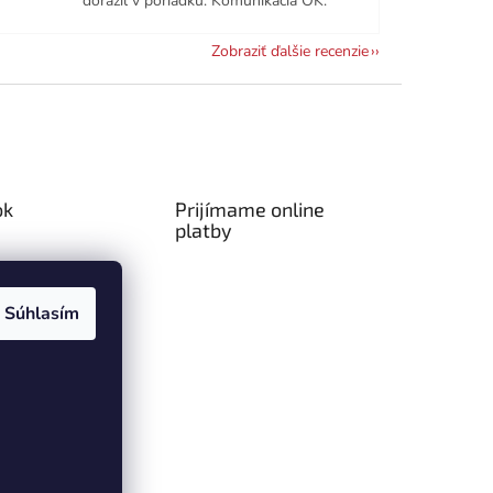
dorazil v poriadku. Komunikácia OK.
Zobraziť ďalšie recenzie
ok
Prijímame online
platby
Súhlasím