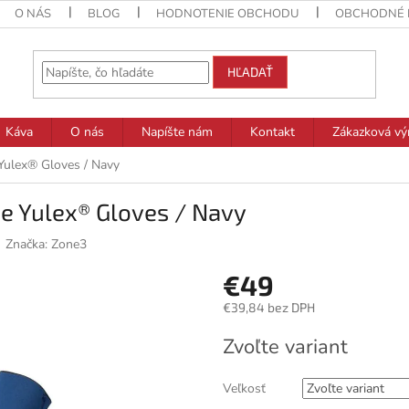
O NÁS
BLOG
HODNOTENIE OBCHODU
OBCHODNÉ 
HĽADAŤ
Káva
O nás
Napíšte nám
Kontakt
Zákazková vý
Yulex® Gloves / Navy
e Yulex® Gloves / Navy
Značka:
Zone3
€49
€39,84 bez DPH
Jednotková
Zvoľte variant
cena:
Veľkosť