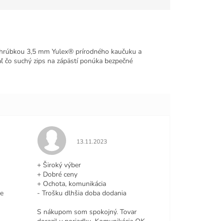
 hrúbkou 3,5 mm Yulex® prírodného kaučuku a
ľ čo suchý zips na zápästí ponúka bezpečné
e 5 z 5 hviezdičiek.
Hodnotenie obchodu je 5 z 5 hviezdičiek.
13.11.2023
+ Široký výber
+ Dobré ceny
+ Ochota, komunikácia
le
- Trošku dlhšia doba dodania
S nákupom som spokojný. Tovar