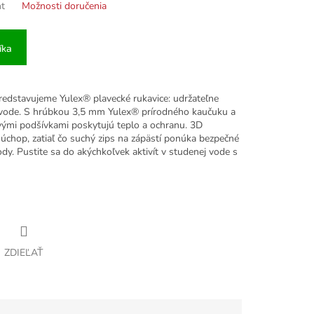
nt
Možnosti doručenia
íka
tavujeme Yulex® plavecké rukavice: udržateľne
j vode. S hrúbkou 3,5 mm Yulex® prírodného kaučuku a
ými podšívkami poskytujú teplo a ochranu. 3D
 úchop, zatiaľ čo suchý zips na zápästí ponúka bezpečné
dy. Pustite sa do akýchkoľvek aktivít v studenej vode s
ZDIEĽAŤ