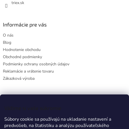
triex.sk
v
k
y
v
Informácie pre vás
ý
p
O nás
i
s
Blog
u
Hodnotenie obchodu
Obchodné podmienky
Podmienky ochrany osobných údajov
Reklamácie a vrátenie tovaru
Zákazková výroba
Facebook
Vážime si vaše súkromie
Súbory cookie sa používajú na ukladanie nastavení a
predvolieb, na štatistiku a analýzu používateľského
Prijímame online platby