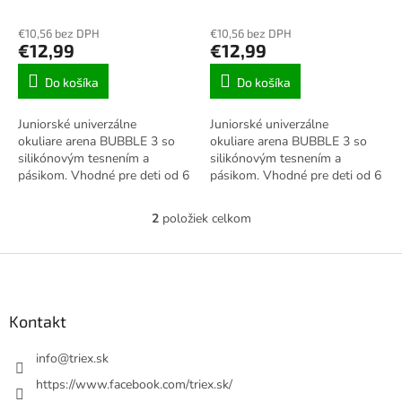
k
t
€10,56 bez DPH
€10,56 bez DPH
o
€12,99
€12,99
v
Do košíka
Do košíka
Juniorské univerzálne
Juniorské univerzálne
okuliare arena BUBBLE 3 so
okuliare arena BUBBLE 3 so
silikónovým tesnením a
silikónovým tesnením a
pásikom. Vhodné pre deti od 6
pásikom. Vhodné pre deti od 6
do 12 rokov.
do 12 rokov.
Šošovky: polykarbonátové
Šošovky: polykarbonátové
2
položiek celkom
O
šošovky s ochranou...
šošovky s ochranou proti...
v
l
Z
á
á
d
p
a
ä
Kontakt
c
t
i
i
info
@
triex.sk
e
p
e
https://www.facebook.com/triex.sk/
r