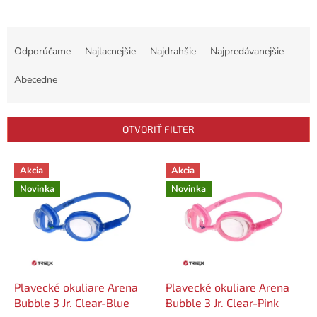
R
a
Odporúčame
Najlacnejšie
Najdrahšie
Najpredávanejšie
d
e
Abecedne
n
i
e
OTVORIŤ FILTER
p
r
V
Akcia
Akcia
o
ý
d
Novinka
Novinka
p
u
i
k
s
t
p
o
r
v
o
d
Plavecké okuliare Arena
Plavecké okuliare Arena
u
Bubble 3 Jr. Clear-Blue
Bubble 3 Jr. Clear-Pink