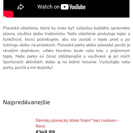
Plavecké oblečenie, ktoré by malo byť súčasťou každého správneho
plavca, otužilca alebo triatlonistu. Naše oblečenie p
oskytuje teplo a
funkčnosť, ktorú potrebujete, aby ste zostali v teple pred a po
tréningu alebo na pretekoch. Plavecká parka alebo plavecké pončo je
skvelým doplnkom, vďaka ktorému bude vaše telo v príjemnom
teple. Naše parky sú čoraz obľúbenejšie a využívané aj pri iných
športových aktivitách alebo aj na bežné nosenie. Vyskúšajte naše
parky, pončá a iné doplnky!
Najpredávanejšie
Dámsky plavecký oblek Yulex® bez rukávov -
Navy
€148,89