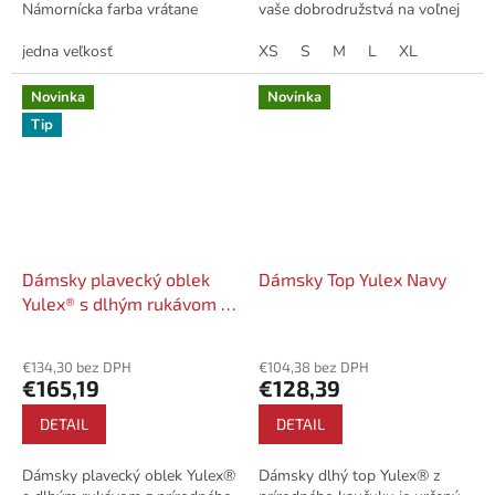
Námornícka farba vrátane
vaše dobrodružstvá na voľnej
predného loga Zone3.
vode. S hrúbkou 1,5 mm
jedna veľkosť
poskytuje jadrové teplo a
XS
S
M
L
XL
ochranu pred...
Novinka
Novinka
Tip
Dámsky plavecký oblek
Dámsky Top Yulex Navy
Yulex® s dlhým rukávom -
Navy
€134,30 bez DPH
€104,38 bez DPH
€165,19
€128,39
DETAIL
DETAIL
Dámsky plavecký oblek Yulex®
Dámsky dlhý top Yulex® z