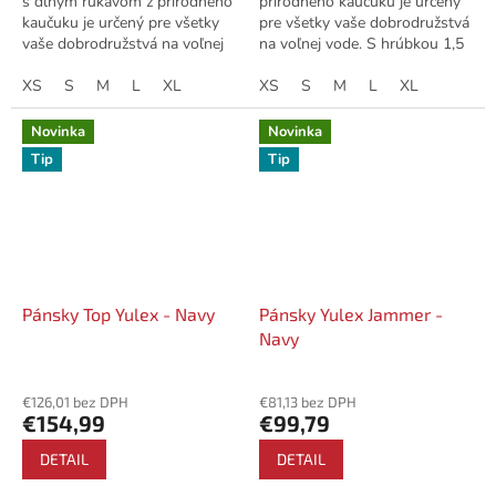
s dlhým rukávom z prírodného
prírodného kaučuku je určený
kaučuku je určený pre všetky
pre všetky vaše dobrodružstvá
vaše dobrodružstvá na voľnej
na voľnej vode. S hrúbkou 1,5
vode. S hrúbkou 1,5 mm a
mm a úplným pokrytím chrbta
úplným pokrytím chrbta a
XS
S
M
L
XL
a ramien poskytuje teplo a
XS
S
M
L
XL
ramien...
ochranu...
Novinka
Novinka
Tip
Tip
Pánsky Top Yulex - Navy
Pánsky Yulex Jammer -
Navy
€126,01 bez DPH
€81,13 bez DPH
€154,99
€99,79
DETAIL
DETAIL