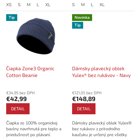
paddleboarde alebo jazdíte na
XS
S
M
L
XL
po tréningu alebo na...
S
M
L
XL
dráhe,...
Tip
Novinka
Tip
Čiapka Zone3 Organic
Dámsky plavecký oblek
Cotton Beanie
Yulex® bez rukávov - Navy
€34,95 bez DPH
€121,05 bez DPH
€42,99
€148,89
DETAIL
DETAIL
Čiapka zo 100% organickej
Dámsky plavecký oblek Yulex®
bavlny navrhnutá pre teplo a
bez rukávov z prírodného
priedušnosť po plávaní.
kaučuku je určený pre všetky