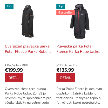
r
V
Tip
Tip
o
ý
d
Bestseller
p
u
i
k
s
t
p
o
r
v
o
d
Oversized plavecká parka
Plavecká parka Polar
u
Polar Fleece Parka Robe
Fleece Parka Robe Jacket
k
Jacket - Black/Orange
- Black/Grey
Priemerné
Priemerné
t
hodnotenie
hodnotenie
€162,59 bez DPH
€110,56 bez DPH
o
produktu
produktu
€199,99
€135,99
v
je
je
5,0
4,0
DETAIL
DETAIL
z
z
5
5
Oversized Heat-tech bunda
Parka Polar Fleece je ideálnym
hviezdičiek.
hviezdičiek.
Parka Robe Jacket Zone3 je
doplnkom šatníka každého
nevyhnutným spoločníkom pre
triatlonistu. Poskytuje teplo a
všetky aktivity na voľnej vode.
funkčnosť, ktorú potrebujete,
Či už plávate, jazdíte na
aby ste zostali v teple pred a