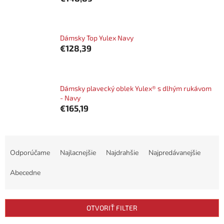
Dámsky Top Yulex Navy
€128,39
Dámsky plavecký oblek Yulex® s dlhým rukávom
- Navy
€165,19
R
a
Odporúčame
Najlacnejšie
Najdrahšie
Najpredávanejšie
d
e
Abecedne
n
i
e
OTVORIŤ FILTER
p