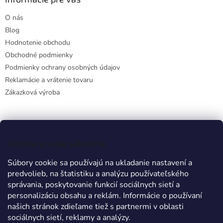
ý
p
O nás
i
s
Blog
u
Hodnotenie obchodu
Obchodné podmienky
Podmienky ochrany osobných údajov
Reklamácie a vrátenie tovaru
Zákazková výroba
Facebook
Vážime si vaše súkromie
Súbory cookie sa používajú na ukladanie nastavení a
predvolieb, na štatistiku a analýzu používateľského
Prijímame online platby
správania, poskytovanie funkcií sociálnych sietí a
personalizáciu obsahu a reklám. Informácie o používaní
našich stránok zdieľame tiež s partnermi v oblasti
sociálnych sietí, reklamy a analýzy.