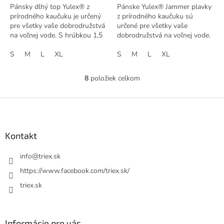
Pánsky dlhý top Yulex® z
Pánske Yulex® Jammer plavky
prírodného kaučuku je určený
z prírodného kaučuku sú
pre všetky vaše dobrodružstvá
určené pre všetky vaše
na voľnej vode. S hrúbkou 1,5
dobrodružstvá na voľnej vode.
mm a úplným pokrytím chrbta
S hrúbkou 1,5 mm a
a ramien poskytuje teplo a
S
M
L
XL
nastaviteľným šňúrkovým
S
M
L
XL
ochranu...
páskom poskytujú jadrové...
8
položiek celkom
O
v
l
Z
á
á
d
p
a
ä
Kontakt
c
t
i
i
info
@
triex.sk
e
p
e
https://www.facebook.com/triex.sk/
r
triex.sk
v
k
y
v
Informácie pre vás