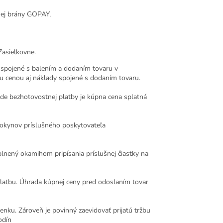
nej brány GOPAY,
Zasielkovne.
 spojené s balením a dodaním tovaru v
ou cenou aj náklady spojené s dodaním tovaru.
pade bezhotovostnej platby je kúpna cena splatná
pokynov príslušného poskytovateľa
lnený okamihom pripísania príslušnej čiastky na
platbu. Úhrada kúpnej ceny pred odoslaním tovar
tenku. Zároveň je povinný zaevidovať prijatú tržbu
odín