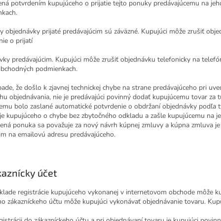
ená potvrdením kupujúceho o prijatie tejto ponuky predávajúcemu na je
kach.
ky objednávky prijaté predávajúcim sú záväzné. Kupujúci môže zrušiť obj
e o prijatí
vky predávajúcim. Kupujúci môže zrušiť objednávku telefonicky na telefó
obchodných podmienkach.
pade, že došlo k zjavnej technickej chybe na strane predávajúceho pri u
ehu objednávania, nie je predávajúci povinný dodať kupujúcemu tovar za t
emu bolo zaslané automatické potvrdenie o obdržaní objednávky podľa 
je kupujúceho o chybe bez zbytočného odkladu a zašle kupujúcemu na 
ná ponuka sa považuje za nový návrh kúpnej zmluvy a kúpna zmluva je v
im na emailovú adresu predávajúceho.
aznícky účet
áklade registrácie kupujúceho vykonanej v internetovom obchode môže ku
ho zákazníckeho účtu môže kupujúci vykonávať objednávanie tovaru. Kupuj
egistrácii do zákazníckeho účtu a pri objednávaní tovaru je kupujúci povi