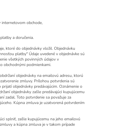
 v internetovom obchode,
 platby a doručenia.
e, ktoré do objednávky vložil. Objednávku
innosťou platby" Údaje uvedené v objednávke sú
enie všetkých povinných údajov v
ito obchodnými podmienkami.
obdržaní objednávky na emailovú adresu, ktorú
uzatvorenie zmluvy. Prílohou potvrdenia sú
prijatí objednávky predávajúcim. Oznámenie o
bdržaní objednávky zašle predávajúci kupujúcemu
ní zadal. Toto potvrdenie sa považuje za
ajúceho. Kúpna zmluva je uzatvorená potvrdením
úci splniť, zašle kupujúcemu na jeho emailovú
mluvy a kúpna zmluva je v takom prípade