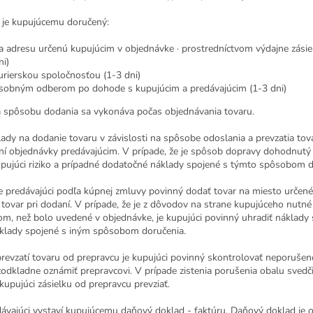
r je kupujúcemu doručený:
a adresu určenú kupujúcim v objednávke · prostredníctvom výdajne zásiel
ni)
urierskou spoločnosťou (1-3 dni)
sobným odberom po dohode s kupujúcim a predávajúcim (1-3 dni)
a spôsobu dodania sa vykonáva počas objednávania tovaru.
lady na dodanie tovaru v závislosti na spôsobe odoslania a prevzatia to
ní objednávky predávajúcim. V prípade, že je spôsob dopravy dohodnutý
upujúci riziko a prípadné dodatočné náklady spojené s týmto spôsobom d
je predávajúci podľa kúpnej zmluvy povinný dodať tovar na miesto určené
ť tovar pri dodaní. V prípade, že je z dôvodov na strane kupujúceho nut
m, než bolo uvedené v objednávke, je kupujúci povinný uhradiť náklad
áklady spojené s iným spôsobom doručenia.
 prevzatí tovaru od prepravcu je kupujúci povinný skontrolovať neporuše
zodkladne oznámiť prepravcovi. V prípade zistenia porušenia obalu sved
upujúci zásielku od prepravcu prevziať.
dávajúci vystaví kupujúcemu daňový doklad - faktúru. Daňový doklad je 