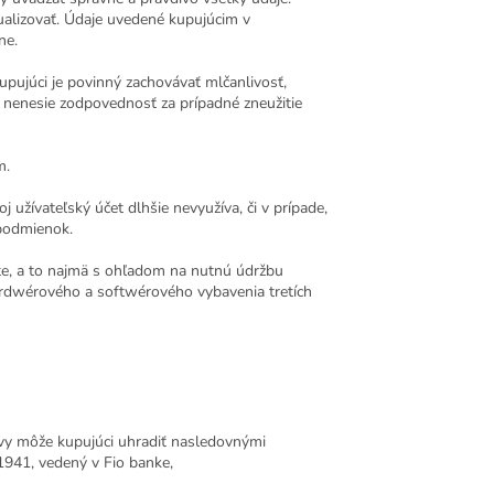
ualizovať. Údaje uvedené kupujúcim v
ne.
pujúci je povinný zachovávať mlčanlivosť,
i nenesie zodpovednosť za prípadné zneužitie
m.
j užívateľský účet dlhšie nevyužíva, či v prípade,
 podmienok.
ite, a to najmä s ohľadom na nutnú údržbu
rdwérového a softwérového vybavenia tretích
vy môže kupujúci uhradiť nasledovnými
1941
, vedený v Fio banke,