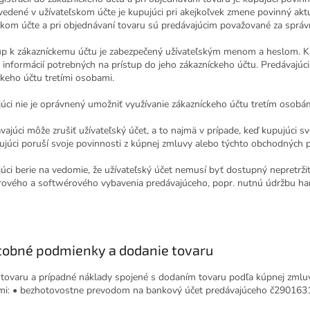
vedené v užívateľskom účte je kupujúci pri akejkoľvek zmene povinný akt
ckom účte a pri objednávaní tovaru sú predávajúcim považované za správ
tup k zákazníckemu účtu je zabezpečený užívateľským menom a heslom. Ku
 informácií potrebných na prístup do jeho zákazníckeho účtu. Predávajúc
ckeho účtu tretími osobami.
júci nie je oprávnený umožniť využívanie zákazníckeho účtu tretím osobá
vajúci môže zrušiť užívateľský účet, a to najmä v prípade, keď kupujúci svo
ujúci poruší svoje povinnosti z kúpnej zmluvy alebo týchto obchodných
júci berie na vedomie, že užívateľský účet nemusí byť dostupný nepretrž
ového a softwérového vybavenia predávajúceho, popr. nutnú údržbu ha
tobné podmienky a dodanie tovaru
 tovaru a prípadné náklady spojené s dodaním tovaru podľa kúpnej zmlu
i: • bezhotovostne prevodom na bankový účet predávajúceho č
290163