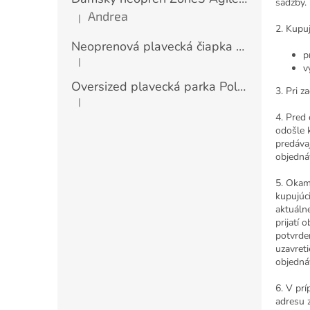
sadzby.
Andrea
|
Hodnotenie produktu je 5 z 5 hviezdičiek.
2. Kupu
Neoprenová plavecká čiapka Zone3 - BLACK/RED
p
|
Hodnotenie produktu je 5 z 5 hviezdičiek.
v
Oversized plavecká parka Polar Fleece Parka Robe Jacket - Black/Orange
3. Pri z
|
Hodnotenie produktu je 5 z 5 hviezdičiek.
4. Pred
odošle 
predáva
objedná
5. Okam
kupujúci
aktuáln
prijatí
potvrde
uzavret
objedná
6. V pr
adresu 