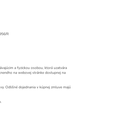
956/R
vajúcim a fyzickou osobou, ktorá uzatvára
stneného na webovej stránke dostupnej na
y. Odlišné dojednania v kúpnej zmluve majú
.