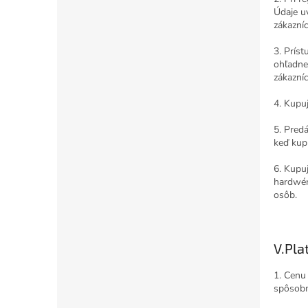
Údaje u
zákazní
3. Prís
ohľadne
zákazní
4. Kupu
5. Predá
keď kup
6. Kupu
hardwér
osôb.
V.
Pla
1. Cenu
spôsobm