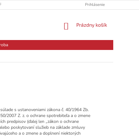
PODMIENKY
PODMIENKY OCHRANY OSOBNÝCH ÚDAJOV
Prihlásenie
RE
NÁKUPNÝ
Prázdny košík
KOŠÍK
roba
súlade s ustanoveniami zákona č. 40/1964 Zb.
250/2007 Z. z. o ochrane spotrebiteľa a o zmene
ích predpisov (ďalej len „zákon o ochrane
u alebo poskytovaní služieb na základe zmluvy
ávajúceho a o zmene a doplnení niektorých