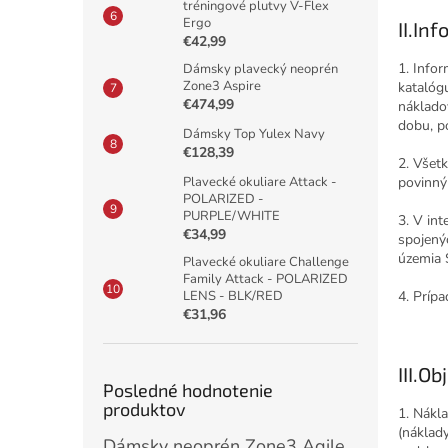
tréningové plutvy V-Flex
Ergo
II.
Inf
€42,99
1. Infor
Dámsky plavecký neoprén
Zone3 Aspire
katalóg
€474,99
náklado
dobu, p
Dámsky Top Yulex Navy
€128,39
2. Všet
Plavecké okuliare Attack -
povinný
POLARIZED -
PURPLE/WHITE
3. V in
€34,99
spojený
územia 
Plavecké okuliare Challenge
Family Attack - POLARIZED
LENS - BLK/RED
4. Príp
€31,96
III.
Obj
Posledné hodnotenie
produktov
1. Nákl
(náklady
Dámsky neoprén Zone3 Agile / Black/Pink/Turquoise