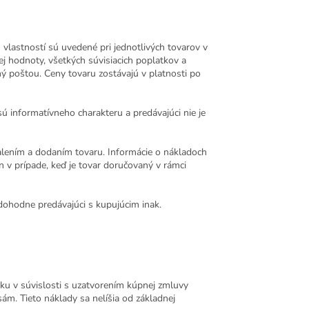
 vlastností sú uvedené pri jednotlivých tovarov v
j hodnoty, všetkých súvisiacich poplatkov a
ný poštou. Ceny tovaru zostávajú v platnosti po
 informatívneho charakteru a predávajúci nie je
alením a dodaním tovaru. Informácie o nákladoch
 v prípade, keď je tovar doručovaný v rámci
dohodne predávajúci s kupujúcim inak.
ku v súvislosti s uzatvorením kúpnej zmluvy
sám. Tieto náklady sa nelíšia od základnej