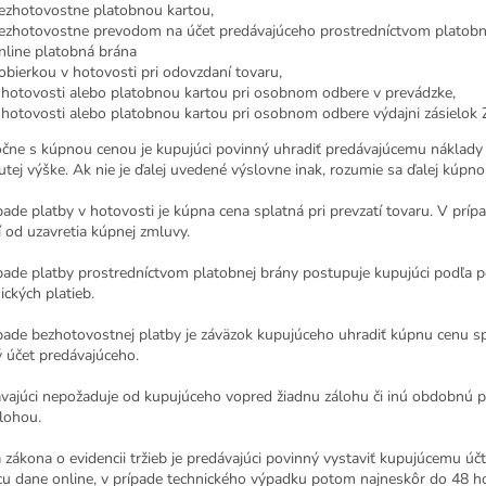
ezhotovostne platobnou kartou,
ezhotovostne prevodom na účet predávajúceho prostredníctvom platob
nline platobná brána
obierkou v hotovosti pri odovzdaní tovaru,
 hotovosti alebo platobnou kartou pri osobnom odbere v prevádzke,
 hotovosti alebo platobnou kartou pri osobnom odbere výdajni zásielok 
očne s kúpnou cenou je kupujúci povinný uhradiť predávajúcemu náklady
tej výške. Ak nie je ďalej uvedené výslovne inak, rozumie sa ďalej kúpn
pade platby v hotovosti je kúpna cena splatná pri prevzatí tovaru. V prí
 od uzavretia kúpnej zmluvy.
ípade platby prostredníctvom platobnej brány postupuje kupujúci podľa 
ických platieb.
ípade bezhotovostnej platby je záväzok kupujúceho uhradiť kúpnu cenu sp
 účet predávajúceho.
ávajúci nepožaduje od kupujúceho vopred žiadnu zálohu či inú obdobnú 
álohou.
 zákona o evidencii tržieb je predávajúci povinný vystaviť kupujúcemu úč
cu dane online, v prípade technického výpadku potom najneskôr do 48 h