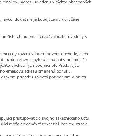
ho emailovú adresu uvedenú v týchto obchodných
ednávku, dokiaľ nie je kupujúcemu doručené
nne číslo alebo email predávajúceho uvedený v
vedení ceny tovaru v internetovom obchode, alebo
úto úplne zjavne chybnú cenu ani v prípade, že
týchto obchodných podmienok. Predávajúci
jeho emailovú adresu zmenenú ponuku.
 takom prípade uzavretá potvrdením o prijatí
pujúci pristupovať do svojho zákazníckeho účtu.
úci môže objednávať tovar tiež bez registrácie.
nný uvádzať správne a pravdivo všetky údaje.