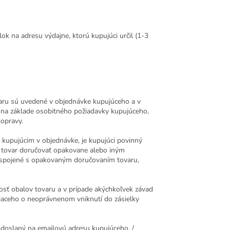
ok na adresu výdajne, ktorú kupujúci určil (1-3
varu sú uvedené v objednávke kupujúceho a v
 na základe osobitného požiadavky kupujúceho,
opravy.
 kupujúcim v objednávke, je kupujúci povinný
né tovar doručovať opakovane alebo iným
y spojené s opakovaným doručovaním tovaru,
nosť obalov tovaru a v prípade akýchkoľvek závad
čiaceho o neoprávnenom vniknutí do zásielky
odoslaný na emailovú adresu kupujúceho. /