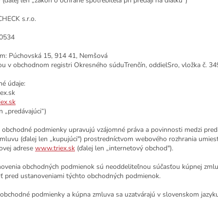
(ďalej len „zákon o ochrane spotrebiteľa pri predaji na diaľku“)
HECK s.r.o.
0534
om:
Púchovská 15, 914 41, Nemšová
ou v obchodnom registri Okresného súdu
Trenčín
, oddiel
Sro
, vložka č.
34
né údaje:
ex.sk
ex.sk
en „predávajúci“)
o obchodné podmienky upravujú vzájomné práva a povinnosti medzi predá
mluvu (ďalej len „kupujúci") prostredníctvom webového rozhrania umie
tovej adrese
www.triex.sk
(ďalej len „internetový obchod").
novenia obchodných podmienok sú neoddeliteľnou súčasťou kúpnej zmluv
ť pred ustanoveniami týchto obchodných podmienok.
o obchodné podmienky a kúpna zmluva sa uzatvárajú v slovenskom jazyku