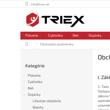
Prejsť
info@triex.sk
na
obsah
Plávanie
Cyklistika
Beh
Doplnky
Domov
Obchodné podmienky
B
Obc
o
Preskočiť
č
Kategórie
kategórie
n
ý
Plávanie
I.
Zák
p
Cyklistika
a
1. Tiet
Beh
n
Občians
e
Doplnky
zákona 
l
spotrebi
Lifestyle oblečenie
uzavret
Batohy