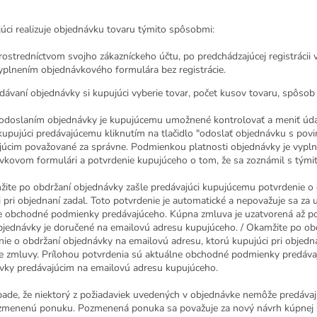
júci realizuje objednávku tovaru týmito spôsobmi:
rostredníctvom svojho zákazníckeho účtu, po predchádzajúcej registrácii
yplnením objednávkového formulára bez registrácie.
adávaní objednávky si kupujúci vyberie tovar, počet kusov tovaru, spôsob
 odoslaním objednávky je kupujúcemu umožnené kontrolovať a meniť údaj
kupujúci predávajúcemu kliknutím na tlačidlo "odoslať objednávku s pov
júcim považované za správne. Podmienkou platnosti objednávky je vypln
vkovom formulári a potvrdenie kupujúceho o tom, že sa zoznámil s tým
žite po obdržaní objednávky zašle predávajúci kupujúcemu potvrdenie o 
 pri objednaní zadal. Toto potvrdenie je automatické a nepovažuje sa za 
e obchodné podmienky predávajúceho. Kúpna zmluva je uzatvorená až po 
 objednávky je doručené na emailovú adresu kupujúceho. / Okamžite po o
nie o obdržaní objednávky na emailovú adresu, ktorú kupujúci pri objedna
ie zmluvy. Prílohou potvrdenia sú aktuálne obchodné podmienky predáv
vky predávajúcim na emailovú adresu kupujúceho.
ípade, že niektorý z požiadaviek uvedených v objednávke nemôže predávaj
zmenenú ponuku. Pozmenená ponuka sa považuje za nový návrh kúpnej z