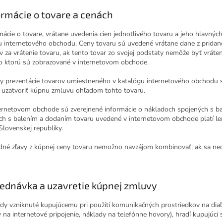
ormácie o tovare a cenách
mácie o tovare, vrátane uvedenia cien jednotlivého tovaru a jeho hlavných
u internetového obchodu. Ceny tovaru sú uvedené vrátane dane z pridane
v za vrátenie tovaru, ak tento tovar zo svojej podstaty nemôže byť vráte
o ktorú sú zobrazované v internetovom obchode.
ky prezentácie tovarov umiestneného v katalógu internetového obchodu sú
 uzatvoriť kúpnu zmluvu ohľadom tohto tovaru.
ternetovom obchode sú zverejnené informácie o nákladoch spojených s b
ch s balením a dodaním tovaru uvedené v internetovom obchode platí len
Slovenskej republiky.
adné zľavy z kúpnej ceny tovaru nemožno navzájom kombinovať, ak sa ne
ednávka a uzavretie kúpnej zmluvy
ady vzniknuté kupujúcemu pri použití komunikačných prostriedkov na diaľ
 na internetové pripojenie, náklady na telefónne hovory), hradí kupujúci 