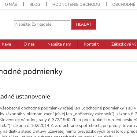
O NÁS
BLOG
HODNOTENIE OBCHODU
OBCHODNÉ 
HĽADAŤ
Káva
O nás
Napíšte nám
Kontakt
Zákazková vý
hodné podmienky
ladné ustanovenie
o všeobecné obchodné podmienky (ďalej len „obchodné podmienky“) sú v 
ky zákonník v platnom znení (ďalej len „občiansky zákonník“), zákona č. 
Slovenskej národnej rady č. 372/1990 Zb. o priestupkoch v znení neskorš
teľa“), zákona č. 102/2014 Z. z. o ochrane spotrebiteľa pri predaji tovar
ej na diaľku alebo zmluvy uzavretej mimo prevádzkových priestorov pred