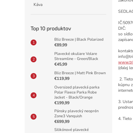
zákonov 
Káva
SEDLAC
IČ:
5097
Top 10 produktov
DIČ:
so sídl
Bliz Breeze | Black Polarized
zapísan
€89,99
kontakt
Plavecké okuliare Volare
info@tri
Streamline - Green/Black
www.tri
€45,99
(ďalej l
Bliz Breeze | Matt Pink Brown
€119,99
2. Tiet
kúpnu z
Oversized plavecká parka
interne
Polar Fleece Parka Robe
Jacket - Black/Orange
3. Usta
€199,99
prednos
Pánsky plavecký neoprén
Zone3 Vanquish
4. Tiet
€699,99
Silikónové plavecké