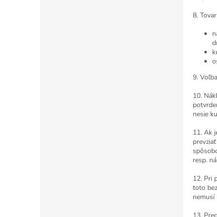
8. Tova
n
d
k
o
9. Voľb
10. Nák
potvrde
nesie k
11. Ak 
prevzia
spôsobo
resp. n
12. Pri
toto be
nemusí k
13. Pre