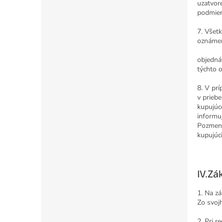
uzatvor
podmien
7. Všet
oznámeni
objedná
týchto 
8. V prí
v prieb
kupujúc
informu
Pozmene
kupujúc
IV.
Zák
1. Na z
Zo svoj
2. Pri r