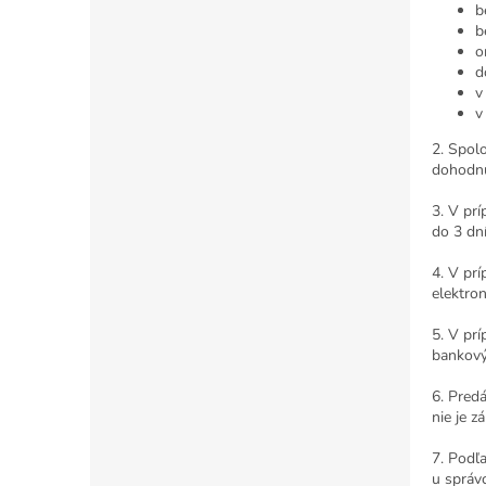
b
b
o
d
v
v
2. Spol
dohodnu
3. V prí
do 3 dní
4. V pr
elektron
5. V pr
bankový
6. Pred
nie je z
7. Podľa
u správ