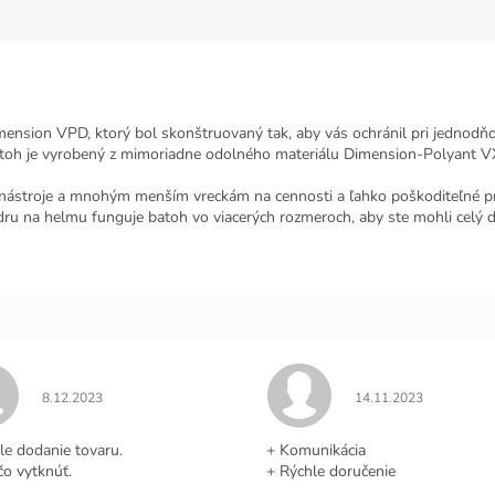
Dimension VPD, ktorý bol skonštruovaný tak, aby vás ochránil pri jednod
toh je vyrobený z mimoriadne odolného materiálu Dimension-Polyant VX
ástroje a mnohým menším vreckám na cennosti a ľahko poškoditeľné pred
 na helmu funguje batoh vo viacerých rozmeroch, aby ste mohli celý d
Hodnotenie obchodu je 5 z 5 hviezdičiek.
Hodnotenie obchodu j
8.12.2023
14.11.2023
.
le dodanie tovaru.
+ Komunikácia
čo vytknúť.
+ Rýchle doručenie