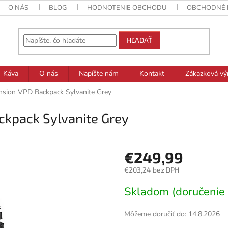
O NÁS
BLOG
HODNOTENIE OBCHODU
OBCHODNÉ 
HĽADAŤ
Káva
O nás
Napíšte nám
Kontakt
Zákazková vý
sion VPD Backpack Sylvanite Grey
kpack Sylvanite Grey
€249,99
€203,24 bez DPH
Jednotková
Skladom (doručenie 
cena:
Môžeme doručiť do:
14.8.2026