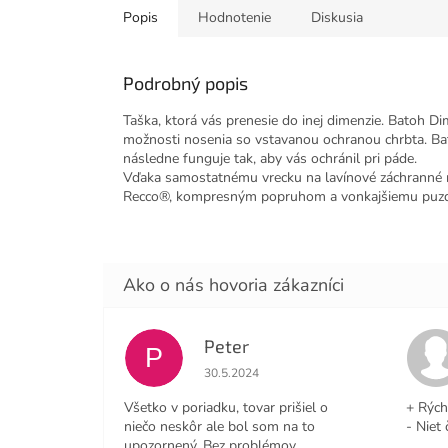
Popis
Hodnotenie
Diskusia
Podrobný popis
Taška, ktorá vás prenesie do inej dimenzie. Batoh 
možnosti nosenia so vstavanou ochranou chrbta. Ba
následne funguje tak, aby vás ochránil pri páde.
Vďaka samostatnému vrecku na lavínové záchranné n
Recco®, kompresným popruhom a vonkajšiemu puzdru
Peter
P
Hodnotenie obchodu je 4 z 5 hviezdičiek
30.5.2024
Všetko v poriadku, tovar prišiel o
+ Rých
niečo neskôr ale bol som na to
- Niet 
upozornený. Bez problémov,