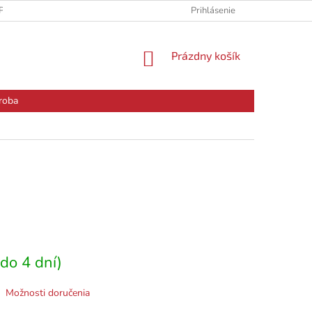
PODMIENKY
PODMIENKY OCHRANY OSOBNÝCH ÚDAJOV
Prihlásenie
RE
NÁKUPNÝ
Prázdny košík
KOŠÍK
roba
do 4 dní)
Možnosti doručenia