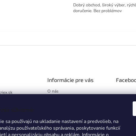
Dobrý obchod, široký výber, rých
doručenie. Bez problémov
Informácie pre vás
Facebo
O nás
triex.sk
Blog
://www.facebook.co
Hodnotenie obchodu
x.sk/
vaše súkromie
Obchodné podmienky
k
e sa používajú na ukladanie nastavení a predvolieb, na
Podmienky ochrany
osobných údajov
 analýzu používateľského správania, poskytovanie funkcií
ietí a personalizáciu obsahu a reklám. Informácie o
Reklamácie a vrátenie tovaru