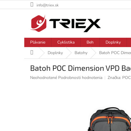
Prejsť
info@triex.sk
na
obsah
Plávanie
Cyklistika
Beh
Doplnky
Domov
Doplnky
Batohy
Batoh POC Dimen
Batoh POC Dimension VPD Bac
Priemerné
Neohodnotené
Podrobnosti hodnotenia
Značka:
POC
hodnotenie
produktu
je
0,0
z
5
hviezdičiek.