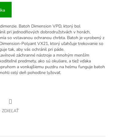
íka
j dimenzie. Batoh Dimension VPD, ktorý bol
ánil pri jednodňových dobrodružstvách v horách,
ia so vstavanou ochranou chrbta. Batoh je vyrobený z
Dimension-Polyant VX21, ktorý uľahčuje trekovanie so
je tak, aby vás ochránil pri páde.
lavínové záchranné nástroje a mnohým menším
oditeľné predmety, ako sú okuliare, a tiež vďaka
pruhom a vonkajšiemu puzdru na helmu funguje batoh
mohli celý deň pohodlne lyžovať.
ZDIEĽAŤ