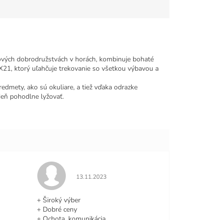
ňových dobrodružstvách v horách, kombinuje bohaté
21, ktorý uľahčuje trekovanie so všetkou výbavou a
mety, ako sú okuliare, a tiež vďaka odrazke
eň pohodlne lyžovať.
e 5 z 5 hviezdičiek.
Hodnotenie obchodu je 5 z 5 hviezdičiek.
13.11.2023
+ Široký výber
+ Dobré ceny
+ Ochota, komunikácia