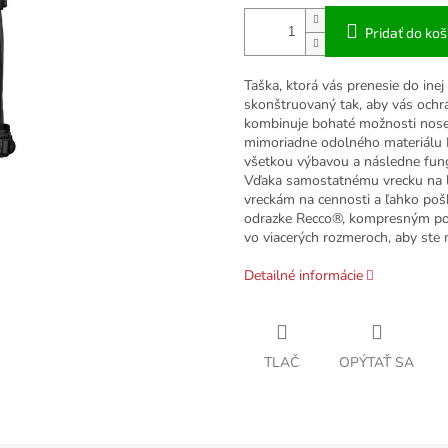
Pridať do koš
Taška, ktorá vás prenesie do ine
skonštruovaný tak, aby vás ochr
kombinuje bohaté možnosti nosen
mimoriadne odolného materiálu 
všetkou výbavou a následne fungu
Vďaka samostatnému vrecku na 
vreckám na cennosti a ľahko pošk
odrazke Recco®, kompresným po
vo viacerých rozmeroch, aby ste 
Detailné informácie
TLAČ
OPÝTAŤ SA