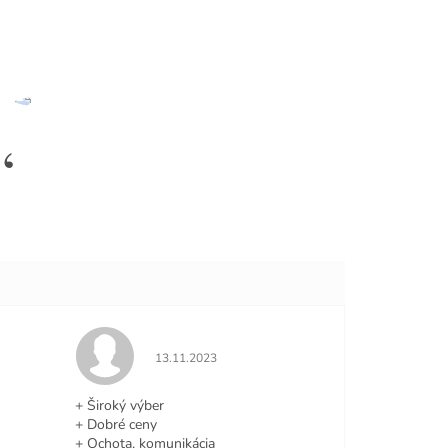
e 5 z 5 hviezdičiek.
Hodnotenie obchodu je 5 z 5 hviezdičiek.
13.11.2023
+ Široký výber
+ Dobré ceny
+ Ochota, komunikácia