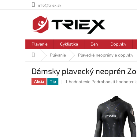
Prejsť
info@triex.sk
na
obsah
Plávanie
Cyklistika
Beh
Doplnky
Domov
Plávanie
Plavecké neoprény a doplnky
Dámsky plavecký neoprén Zo
Priemerné
1 hodnotenie
Podrobnosti hodnoteni
Akcia
Tip
hodnotenie
produktu
je
5,0
z
5
hviezdičiek.