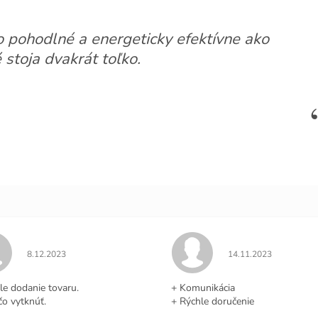
o pohodlné a energeticky efektívne ako
 stoja dvakrát toľko.
Hodnotenie obchodu je 5 z 5 hviezdičiek.
Hodnotenie obchodu j
8.12.2023
14.11.2023
.
le dodanie tovaru.
+ Komunikácia
čo vytknúť.
+ Rýchle doručenie