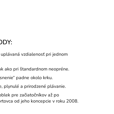
ODY:
a uplávaná vzdialenosť pri jednom
ak ako pri štandardnom neopréne.
nenie“ padne okolo krku.
, plynulé a prirodzené plávanie.
oblek pre začiatočníkov až po
rtovca od jeho koncepcie v roku 2008.