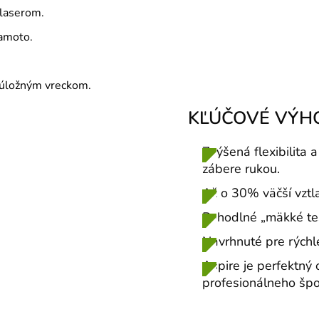
 laserom.
amoto.
 úložným vreckom.
KĽÚČOVÉ VÝH
Zvýšená flexibilita 
zábere rukou.
Až o 30% väčší vztl
Pohodlné „mäkké tes
Navrhnuté pre rýchle
Aspire je perfektný 
profesionálneho špo