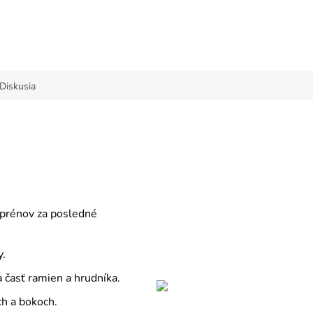
Diskusia
:
oprénov za posledné
y.
 časť ramien a hrudníka.
h a bokoch.