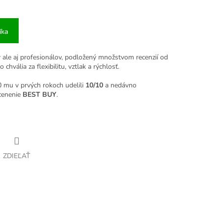
íka
 ale aj profesionálov, podložený množstvom recenzií od
chvália za flexibilitu, vztlak a rýchlosť.
 mu v prvých rokoch udelili
10/10
a nedávno
cenenie
BEST BUY
.
ZDIEĽAŤ