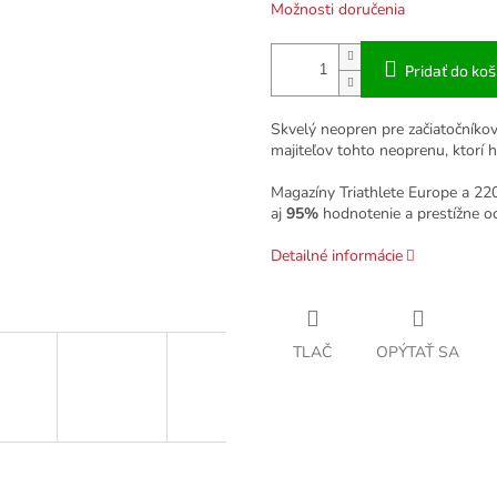
Možnosti doručenia
Pridať do koš
Skvelý neopren pre začiatočníkov
majiteľov tohto neoprenu, ktorí ho 
Magazíny Triathlete Europe a 220
aj
95%
hodnotenie a prestížne o
Detailné informácie
TLAČ
OPÝTAŤ SA