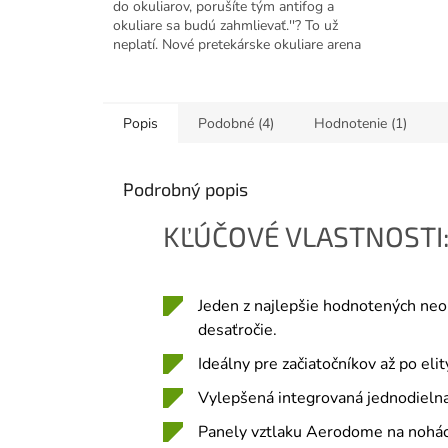
do okuliarov, porušíte tým antifog a
okuliare sa budú zahmlievať.''? To už
neplatí. Nové pretekárske okuliare arena
Cobra Ultra...
Popis
Podobné (4)
Hodnotenie (1)
Podrobný popis
KĽÚČOVÉ VLASTNOSTI
Jeden z najlepšie hodnotených ne
desaťročie.
Ideálny pre začiatočníkov až po elit
Vylepšená integrovaná jednodielna
Panely vztlaku Aerodome na nohác