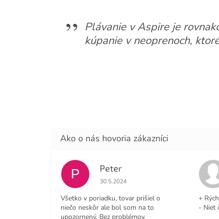
Plávanie v Aspire je rovnak
kúpanie v neoprenoch, ktoré
Peter
P
Hodnotenie obchodu je 4 z 5 hviezdičiek
30.5.2024
Všetko v poriadku, tovar prišiel o
+ Rých
niečo neskôr ale bol som na to
- Niet 
upozornený. Bez problémov,