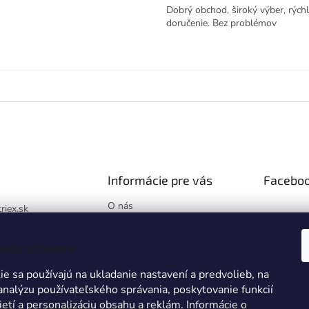
Dobrý obchod, široký výber, rých
doručenie. Bez problémov
Informácie pre vás
Facebo
O nás
triex.sk
Blog
://www.facebook.co
Hodnotenie obchodu
x.sk/
vaše súkromie
Obchodné podmienky
k
e sa používajú na ukladanie nastavení a predvolieb, na
Podmienky ochrany
osobných údajov
 analýzu používateľského správania, poskytovanie funkcií
ietí a personalizáciu obsahu a reklám. Informácie o
Reklamácie a vrátenie tovaru