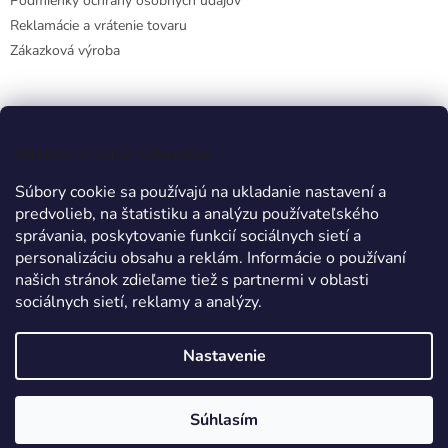
Podmienky ochrany osobných údajov
Reklamácie a vrátenie tovaru
Zákazková výroba
Facebook
Vážime si vaše súkromie
Súbory cookie sa používajú na ukladanie nastavení a
predvolieb, na štatistiku a analýzu používateľského
Prijímame online platby
správania, poskytovanie funkcií sociálnych sietí a
personalizáciu obsahu a reklám. Informácie o používaní
našich stránok zdieľame tiež s partnermi v oblasti
sociálnych sietí, reklamy a analýzy.
Nastavenie
Vytvoril Shoptet
Súhlasím
Copyright 2026
TRIEX
. Všetky práva vyhradené.