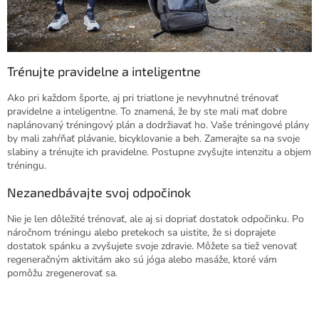
Trénujte pravidelne a inteligentne
Ako pri každom športe, aj pri triatlone je nevyhnutné trénovať
pravidelne a inteligentne. To znamená, že by ste mali mať dobre
naplánovaný tréningový plán a dodržiavať ho. Vaše tréningové plány
by mali zahŕňať plávanie, bicyklovanie a beh. Zamerajte sa na svoje
slabiny a trénujte ich pravidelne. Postupne zvyšujte intenzitu a objem
tréningu.
Nezanedbávajte svoj odpočinok
Nie je len dôležité trénovať, ale aj si dopriať dostatok odpočinku. Po
náročnom tréningu alebo pretekoch sa uistite, že si doprajete
dostatok spánku a zvyšujete svoje zdravie. Môžete sa tiež venovať
regeneračným aktivitám ako sú jóga alebo masáže, ktoré vám
pomôžu zregenerovať sa.