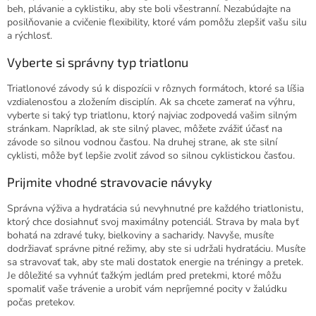
beh, plávanie a cyklistiku, aby ste boli všestranní. Nezabúdajte na
posilňovanie a cvičenie flexibility, ktoré vám pomôžu zlepšiť vašu silu
a rýchlosť.
Vyberte si správny typ triatlonu
Triatlonové závody sú k dispozícii v rôznych formátoch, ktoré sa líšia
vzdialenosťou a zložením disciplín. Ak sa chcete zamerať na výhru,
vyberte si taký typ triatlonu, ktorý najviac zodpovedá vašim silným
stránkam. Napríklad, ak ste silný plavec, môžete zvážiť účasť na
závode so silnou vodnou časťou. Na druhej strane, ak ste silní
cyklisti, môže byť lepšie zvoliť závod so silnou cyklistickou časťou.
Prijmite vhodné stravovacie návyky
Správna výživa a hydratácia sú nevyhnutné pre každého triatlonistu,
ktorý chce dosiahnuť svoj maximálny potenciál. Strava by mala byť
bohatá na zdravé tuky, bielkoviny a sacharidy. Navyše, musíte
dodržiavať správne pitné režimy, aby ste si udržali hydratáciu.
Musíte
sa stravovať tak, aby ste mali dostatok energie na tréningy a pretek.
Je dôležité sa vyhnúť ťažkým jedlám pred pretekmi, ktoré môžu
spomaliť vaše trávenie a urobiť vám nepríjemné pocity v žalúdku
počas pretekov.