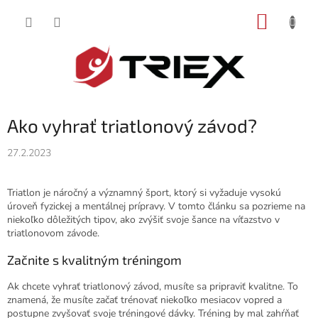
Prejsť
NÁKUP
na
obsah
KOŠÍK
Ako vyhrať triatlonový závod?
27.2.2023
Triatlon je náročný a významný šport, ktorý si vyžaduje vysokú
úroveň fyzickej a mentálnej prípravy. V tomto článku sa pozrieme na
niekoľko dôležitých tipov, ako zvýšiť svoje šance na víťazstvo v
triatlonovom závode.
Začnite s kvalitným tréningom
Ak chcete vyhrať triatlonový závod, musíte sa pripraviť kvalitne. To
znamená, že musíte začať trénovať niekoľko mesiacov vopred a
postupne zvyšovať svoje tréningové dávky. Tréning by mal zahŕňať