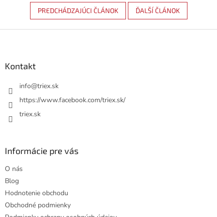
PREDCHÁDZAJÚCI ČLÁNOK
ĎALŠÍ ČLÁNOK
Z
á
p
ä
Kontakt
t
i
info
@
triex.sk
e
https://www.facebook.com/triex.sk/
triex.sk
Informácie pre vás
O nás
Blog
Hodnotenie obchodu
Obchodné podmienky