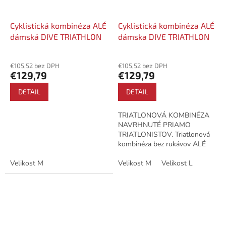
Cyklistická kombinéza ALÉ
Cyklistická kombinéza ALÉ
dámská DIVE TRIATHLON
dámska DIVE TRIATHLON
€105,52 bez DPH
€105,52 bez DPH
€129,79
€129,79
DETAIL
DETAIL
TRIATLONOVÁ KOMBINÉZA
NAVRHNUTÉ PRIAMO
TRIATLONISTOV. Triatlonová
kombinéza bez rukávov ALÉ
DIVE TRIATHLON je ušitá z
Velikost M
vodeodpudivej látky, ktorá sa
Velikost M
Velikost L
vo vode zrýchľuje. Zadné...