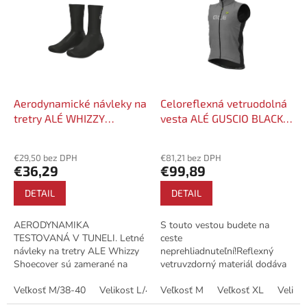
p
p
r
i
o
s
d
p
u
r
k
o
t
d
Aerodynamické návleky na
Celoreflexná vetruodolná
o
u
tretry ALÉ WHIZZY
vesta ALÉ GUSCIO BLACK
v
k
SHOECOVER
REFLECTIVE VEST
t
€29,50 bez DPH
€81,21 bez DPH
o
€36,29
€99,89
v
DETAIL
DETAIL
AERODYNAMIKA
S touto vestou budete na
TESTOVANÁ V TUNELI. Letné
ceste
návleky na tretry ALE Whizzy
neprehliadnuteľní!Reflexný
Shoecover sú zamerané na
vetruvzdorný materiál dodáva
zníženie odporu vzduchu, a to
tomuto odevu "reflexný"
za letného počasia a teplôt do
Veľkosť M/38-40
Velikost L/41-43
vzhľad a pozoruhodnú nočnú
Veľkosť M
Velikost XL/44-46
Veľkosť XL
Veliko
až 35 °C.Vhodné pre...
viditeľnosť.Tkanina je pokrytá...