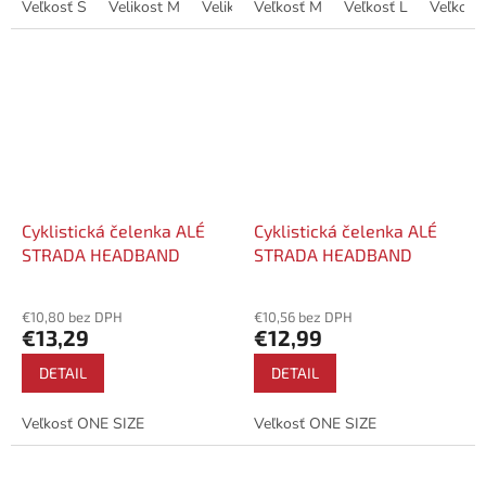
OP garzato 200 gr.Lepené švy
Veľkosť S
Velikost M
Velikost L
až +18 °C.Látka Rainshell
Veľkosť M
Velikost XL
Veľkosť L
Velikost XXL
Veľkosť
pre...
Antiaqua 2.5 sa vyznačuje...
Cyklistická čelenka ALÉ
Cyklistická čelenka ALÉ
STRADA HEADBAND
STRADA HEADBAND
€10,80 bez DPH
€10,56 bez DPH
€13,29
€12,99
DETAIL
DETAIL
Veľkosť ONE SIZE
Veľkosť ONE SIZE