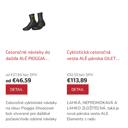
Celoročné návleky do
Cyklistická celoročná
dažďa ALÉ PIOGGIA
vesta ALÉ pánska GILET
SHOECOVER
ELEMENTS
od €37,88 bez DPH
€92,59 bez DPH
€46,59
€113,89
od
DETAIL
DETAIL
Celoročné cyklistické návleky
ĽAHKÁ, NEPROMOKAVÁ A
na obuv Pioggia Shoecover
ĽAHKO ZLOŽITEĽNÁ, taká je
boli stvorené pre daždivé
nová pánska vesta ALE
počasie.Vode odolné návleky
Elements z radu
so hladkou látkou Tropea 51
Klimatik.Vhodná pre teploty -2