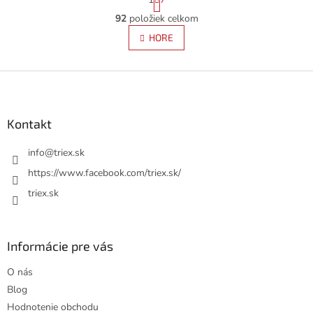
t
O
r
92
položiek celkom
v
á
l
HORE
n
á
k
d
o
v
Z
a
a
c
á
n
i
p
i
e
ä
Kontakt
e
p
t
r
i
info
@
triex.sk
v
e
k
https://www.facebook.com/triex.sk/
y
triex.sk
v
ý
p
i
Informácie pre vás
s
u
O nás
Blog
Hodnotenie obchodu