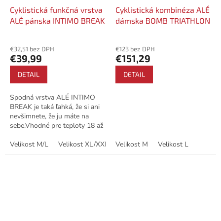
Cyklistická funkčná vrstva
Cyklistická kombinéza ALÉ
ALÉ pánska INTIMO BREAK
dámska BOMB TRIATHLON
€32,51 bez DPH
€123 bez DPH
€39,99
€151,29
DETAIL
DETAIL
Spodná vrstva ALÉ INTIMO
BREAK je taká ľahká, že si ani
nevšimnete, že ju máte na
sebe.Vhodné pre teploty 18 až
30 °C.Antibakteriálne a
antistatické
Velikost M/L
Velikost XL/XXL
Velikost M
Velikost L
vlastnosti.Štruktúra látky...