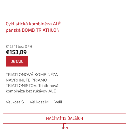
Cyklistická kombinéza ALÉ
pánská BOMB TRIATHLON
€125,11 bez DPH
€153,89
DETAIL
TRIATLONOVÁ KOMBINÉZA
NAVRHNUTÉ PRIAMO
TRIATLONISTOV. Triatlonová
kombinéza bez rukávov ALÉ
DIVE TRIATHLON je ušitá z
vodeodpudivej látky, ktorá sa
Velikost S
Velikost M
Velikost L
Velikost XL
vo vode zrýchľuje. Zadné...
NAČÍTAŤ 15 ĎALŠÍCH
S
1
7