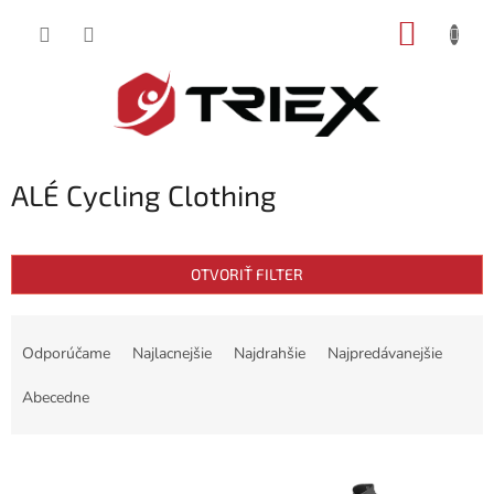
Prejsť
NÁKUP
na
obsah
KOŠÍK
ALÉ Cycling Clothing
OTVORIŤ FILTER
R
a
Odporúčame
Najlacnejšie
Najdrahšie
Najpredávanejšie
d
e
Abecedne
n
i
V
e
ý