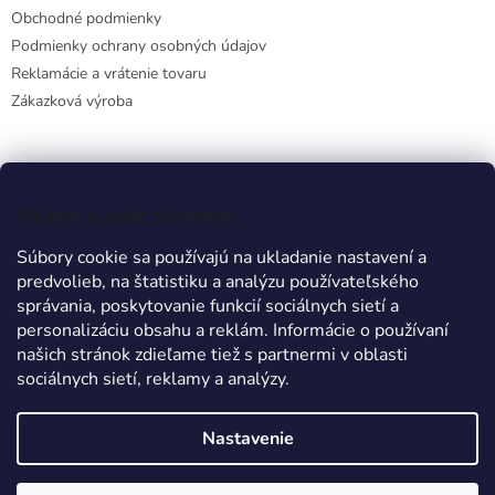
Obchodné podmienky
Podmienky ochrany osobných údajov
Reklamácie a vrátenie tovaru
Zákazková výroba
Facebook
Vážime si vaše súkromie
Súbory cookie sa používajú na ukladanie nastavení a
predvolieb, na štatistiku a analýzu používateľského
Prijímame online platby
správania, poskytovanie funkcií sociálnych sietí a
personalizáciu obsahu a reklám. Informácie o používaní
našich stránok zdieľame tiež s partnermi v oblasti
sociálnych sietí, reklamy a analýzy.
Nastavenie
Vytvoril Shoptet