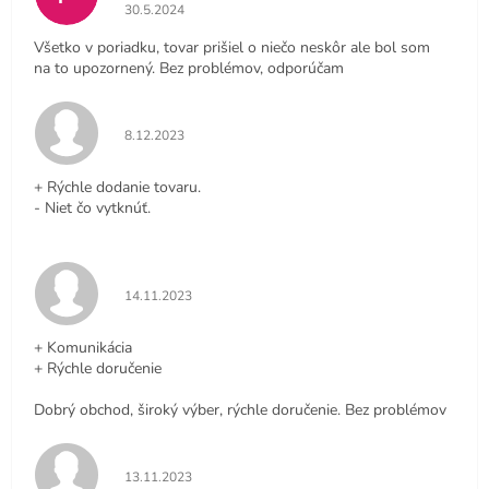
Hodnotenie obchodu je 4 z 5 hviezdičiek.
30.5.2024
Všetko v poriadku, tovar prišiel o niečo neskôr ale bol som
na to upozornený. Bez problémov, odporúčam
Hodnotenie obchodu je 5 z 5 hviezdičiek.
8.12.2023
+ Rýchle dodanie tovaru.
- Niet čo vytknúť.
Hodnotenie obchodu je 5 z 5 hviezdičiek.
14.11.2023
+ Komunikácia
+ Rýchle doručenie
Dobrý obchod, široký výber, rýchle doručenie. Bez problémov
Hodnotenie obchodu je 5 z 5 hviezdičiek.
13.11.2023