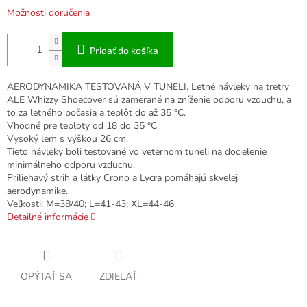
Možnosti doručenia
Pridať do košíka
AERODYNAMIKA TESTOVANÁ V TUNELI. Letné návleky na tretry
ALE Whizzy Shoecover sú zamerané na zníženie odporu vzduchu, a
to za letného počasia a teplôt do až 35 °C.
Vhodné pre teploty od 18 do 35 °C.
Vysoký lem s výškou 26 cm.
Tieto návleky boli testované vo veternom tuneli na docielenie
minimálneho odporu vzduchu.
Priliehavý strih a látky Crono a Lycra pomáhajú skvelej
aerodynamike.
Veľkosti: M=38/40; L=41-43; XL=44-46.
Detailné informácie
OPÝTAŤ SA
ZDIEĽAŤ