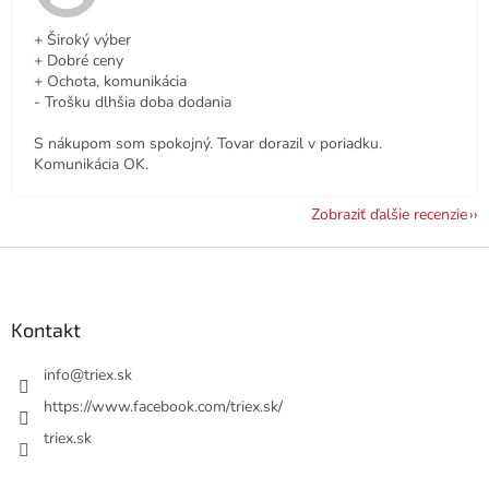
+ Široký výber
+ Dobré ceny
+ Ochota, komunikácia
- Trošku dlhšia doba dodania
S nákupom som spokojný. Tovar dorazil v poriadku.
Komunikácia OK.
Zobraziť ďalšie recenzie
Z
á
p
ä
Kontakt
t
i
info
@
triex.sk
e
https://www.facebook.com/triex.sk/
triex.sk