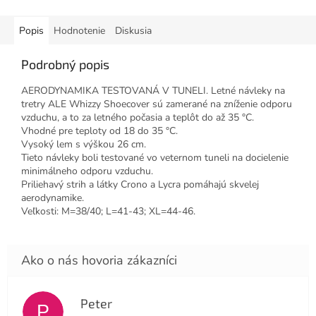
Popis
Hodnotenie
Diskusia
Podrobný popis
AERODYNAMIKA TESTOVANÁ V TUNELI. Letné návleky na
tretry ALE Whizzy Shoecover sú zamerané na zníženie odporu
vzduchu, a to za letného počasia a teplôt do až 35 °C.
Vhodné pre teploty od 18 do 35 °C.
Vysoký lem s výškou 26 cm.
Tieto návleky boli testované vo veternom tuneli na docielenie
minimálneho odporu vzduchu.
Priliehavý strih a látky Crono a Lycra pomáhajú skvelej
aerodynamike.
Veľkosti: M=38/40; L=41-43; XL=44-46.
Peter
P