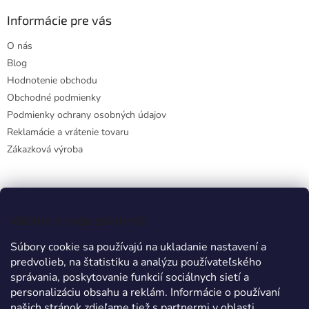
Informácie pre vás
O nás
Blog
Hodnotenie obchodu
Obchodné podmienky
Podmienky ochrany osobných údajov
Reklamácie a vrátenie tovaru
Zákazková výroba
Facebook
Vážime si vaše súkromie
Súbory cookie sa používajú na ukladanie nastavení a
predvolieb, na štatistiku a analýzu používateľského
Prijímame online platby
správania, poskytovanie funkcií sociálnych sietí a
personalizáciu obsahu a reklám. Informácie o používaní
našich stránok zdieľame tiež s partnermi v oblasti