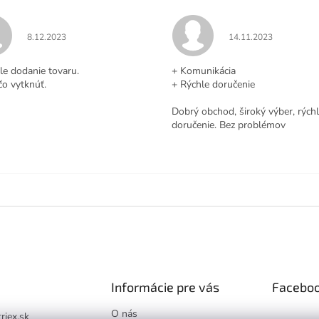
Hodnotenie obchodu je 5 z 5 hviezdičiek.
Hodnotenie obchodu j
8.12.2023
14.11.2023
.
le dodanie tovaru.
+ Komunikácia
čo vytknúť.
+ Rýchle doručenie
Dobrý obchod, široký výber, rých
doručenie. Bez problémov
Informácie pre vás
Facebo
O nás
triex.sk