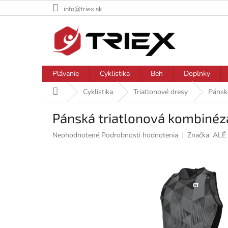
Prejsť
info@triex.sk
na
obsah
Plávanie
Cyklistika
Beh
Doplnky
Domov
Cyklistika
Triatlonové dresy
Pánsk
Pánská triatlonová kombinéz
Priemerné
Neohodnotené
Podrobnosti hodnotenia
Značka:
ALÉ 
hodnotenie
produktu
je
0,0
z
5
hviezdičiek.