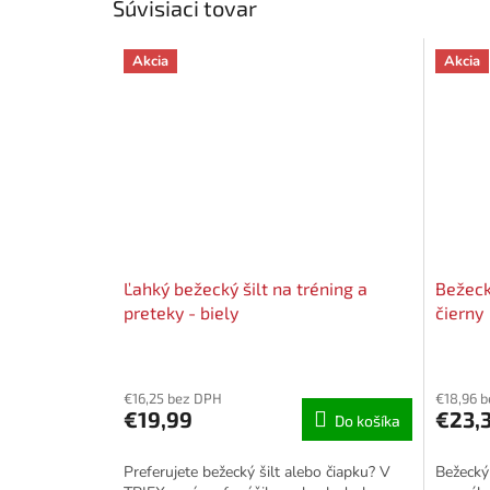
Súvisiaci tovar
Akcia
Akcia
Ľahký bežecký šilt na tréning a
Bežecký
preteky - biely
čierny
Priemerné
hodnotenie
€16,25 bez DPH
€18,96 
produktu
€19,99
€23,
Do košíka
je
4,0
z
Preferujete bežecký šilt alebo čiapku? V
Bežecký 
5