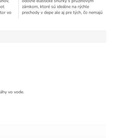
uhov,
odolné elastické šnúrky s pružinovým
pot
zámkom, ktoré sú ideálne na rýchle
etor vo
prechody v depe ale aj pre tých, čo nemajú
radi rozväzovanie šnúrok....
váhy vo vode.