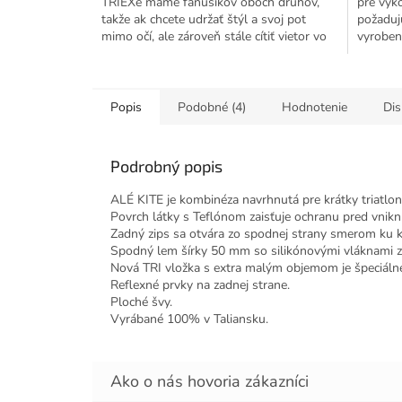
TRIEXe máme fanúšikov oboch druhov,
pre výk
hviezdičiek.
takže ak chcete udržať štýl a svoj pot
požadujú
mimo očí, ale zároveň stále cítiť vietor vo
vyroben
vlasoch, potom sú...
Popis
Podobné (4)
Hodnotenie
Dis
Podrobný popis
ALÉ KITE je kombinéza navrhnutá pre krátky triatlon
Povrch látky s Teflónom zaisťuje ochranu pred vnikn
Zadný zips sa otvára zo spodnej strany smerom ku 
Spodný lem šírky 50 mm so silikónovými vláknami za
Nová TRI vložka s extra malým objemom je špeciálne 
Reflexné prvky na zadnej strane.
Ploché švy.
Vyrábané 100% v Taliansku.