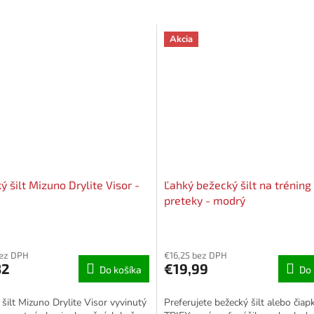
Akcia
 šilt Mizuno Drylite Visor -
Ľahký bežecký šilt na tréning
preteky - modrý
Priemerné
hodnotenie
bez DPH
€16,25 bez DPH
produktu
32
€19,99
Do košíka
Do 
je
5,0
z
šilt Mizuno Drylite Visor vyvinutý
Preferujete bežecký šilt alebo čiap
5