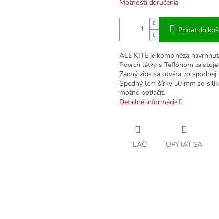
Možnosti doručenia
Pridať do koš
ALÉ KITE je kombinéza navrhnutá 
Povrch látky s Teflónom zaisťuje
Zadný zips sa otvára zo spodnej
Spodný lem šírky 50 mm so silik
možné potlačiť.
Detailné informácie
TLAČ
OPÝTAŤ SA