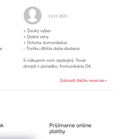
e 5 z 5 hviezdičiek.
Hodnotenie obchodu je 5 z 5 hviezdičiek.
13.11.2023
+ Široký výber
+ Dobré ceny
+ Ochota, komunikácia
le
- Trošku dlhšia doba dodania
S nákupom som spokojný. Tovar
dorazil v poriadku. Komunikácia OK.
Zobraziť ďalšie recenzie
ok
Prijímame online
platby