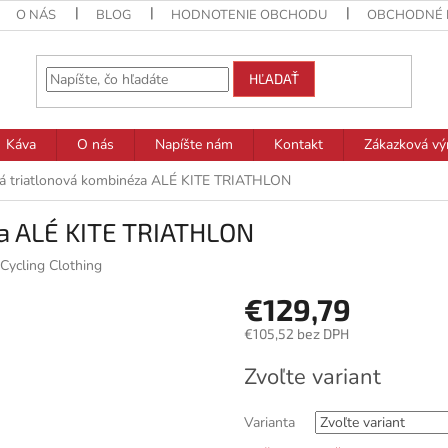
O NÁS
BLOG
HODNOTENIE OBCHODU
OBCHODNÉ 
HĽADAŤ
Káva
O nás
Napíšte nám
Kontakt
Zákazková vý
á triatlonová kombinéza ALÉ KITE TRIATHLON
a ALÉ KITE TRIATHLON
Cycling Clothing
€129,79
€105,52 bez DPH
Jednotková
Zvoľte variant
cena:
Varianta