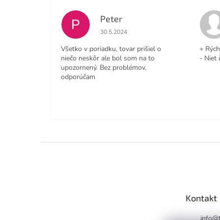
Peter
P
Hodnotenie obchodu je 4 z 5 hviezdičiek
30.5.2024
Všetko v poriadku, tovar prišiel o
+ Rých
niečo neskôr ale bol som na to
- Niet 
upozornený. Bez problémov,
odporúčam
Z
á
p
ä
t
Kontakt
i
e
info
@