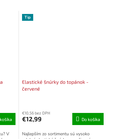
Tip
 a
Elastické šnúrky do topánok -
červené
€10,56 bez DPH
€12,99
košíka
Do košíka
ku? V
Najlepším zo sortimentu sú vysoko