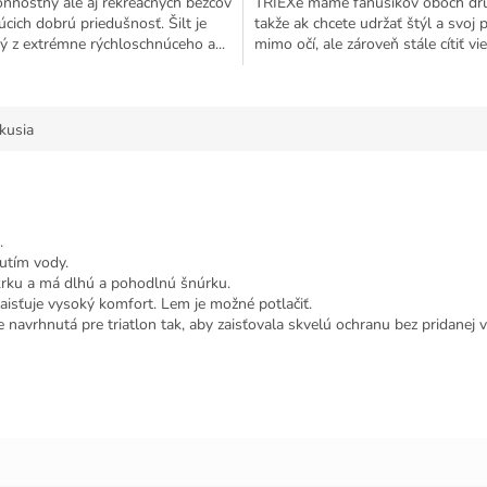
onnostný ale aj rekreačných bežcov
TRIEXe máme fanúšikov oboch dr
hviezdičiek.
cich dobrú priedušnosť. Šilt je
takže ak chcete udržať štýl a svoj 
ý z extrémne rýchloschnúceho a...
mimo očí, ale zároveň stále cítiť vi
vlasoch, potom sú...
kusia
.
utím vody.
krku a má dlhú a pohodlnú šnúrku.
isťuje vysoký komfort. Lem je možné potlačiť.
navrhnutá pre triatlon tak, aby zaisťovala skvelú ochranu bez pridanej 