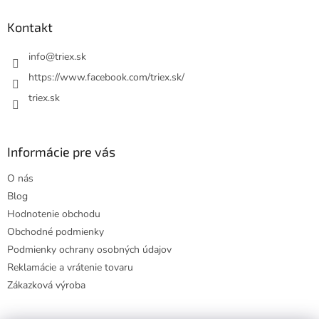
p
ä
Kontakt
t
i
info
@
triex.sk
e
https://www.facebook.com/triex.sk/
triex.sk
Informácie pre vás
O nás
Blog
Hodnotenie obchodu
Obchodné podmienky
Podmienky ochrany osobných údajov
Reklamácie a vrátenie tovaru
Zákazková výroba