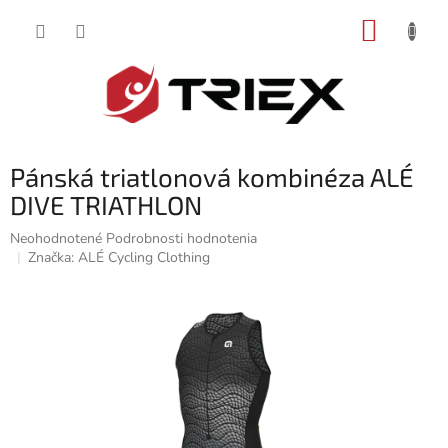
Prejsť
NÁKUP
na
obsah
KOŠÍK
Pánská triatlonová kombinéza ALÉ
DIVE TRIATHLON
Priemerné
Neohodnotené
Podrobnosti hodnotenia
hodnotenie
Značka:
ALÉ Cycling Clothing
produktu
je
0,0
z
5
hviezdičiek.