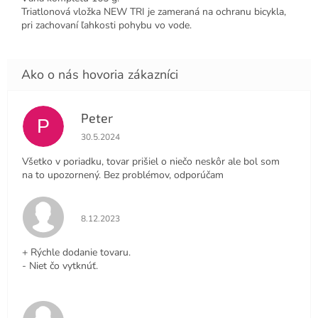
Triatlonová vložka NEW TRI je zameraná na ochranu bicykla,
pri zachovaní ľahkosti pohybu vo vode.
Peter
P
Hodnotenie obchodu je 4 z 5 hviezdičiek.
30.5.2024
Všetko v poriadku, tovar prišiel o niečo neskôr ale bol som
na to upozornený. Bez problémov, odporúčam
Hodnotenie obchodu je 5 z 5 hviezdičiek.
8.12.2023
+ Rýchle dodanie tovaru.
- Niet čo vytknúť.