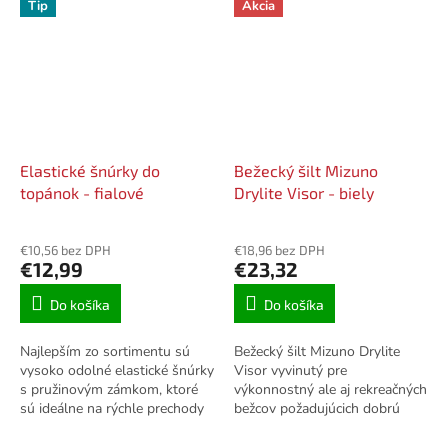
Tip
Akcia
Elastické šnúrky do
Bežecký šilt Mizuno
topánok - fialové
Drylite Visor - biely
€10,56 bez DPH
€18,96 bez DPH
€12,99
€23,32
Do košíka
Do košíka
Najlepším zo sortimentu sú
Bežecký šilt Mizuno Drylite
vysoko odolné elastické šnúrky
Visor vyvinutý pre
s pružinovým zámkom, ktoré
výkonnostný ale aj rekreačných
sú ideálne na rýchle prechody
bežcov požadujúcich dobrú
v depe ale aj pre tých, čo
priedušnosť. Šilt je vyrobený z
nemajú radi rozväzovanie
extrémne rýchloschnúceho a