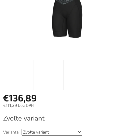
€136,89
€111,29 bez DPH
Jednotková
Zvoľte variant
cena:
Varianta