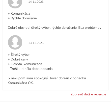
Hodnotenie obchodu je 5 z 5 hviezdičiek.
14.11.2023
+ Komunikácia
+ Rýchle doručenie
Dobrý obchod, široký výber, rýchle doručenie. Bez problémov
Hodnotenie obchodu je 5 z 5 hviezdičiek.
13.11.2023
+ Široký výber
+ Dobré ceny
+ Ochota, komunikácia
- Trošku dlhšia doba dodania
S nákupom som spokojný. Tovar dorazil v poriadku.
Komunikácia OK.
Zobraziť ďalšie recenzie
Z
á