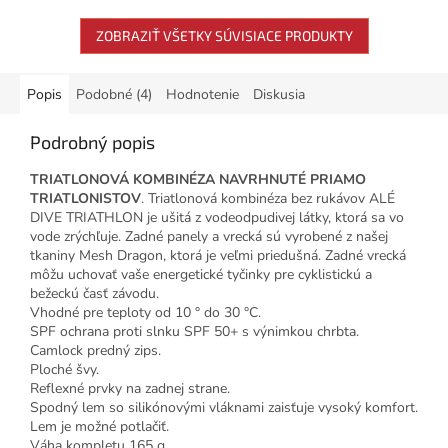
šnúrok....
priedušného...
ZOBRAZIŤ VŠETKY SÚVISIACE PRODUKTY
Popis
Podobné (4)
Hodnotenie
Diskusia
Podrobný popis
TRIATLONOVÁ KOMBINÉZA NAVRHNUTÉ PRIAMO
TRIATLONISTOV
. Triatlonová kombinéza bez rukávov ALÉ
DIVE TRIATHLON je ušitá z vodeodpudivej látky, ktorá sa vo
vode zrýchľuje. Zadné panely a vrecká sú vyrobené z našej
tkaniny Mesh Dragon, ktorá je veľmi priedušná. Zadné vrecká
môžu uchovať vaše energetické tyčinky pre cyklistickú a
bežeckú časť závodu.
Vhodné pre teploty od 10 ° do 30 °C.
SPF ochrana proti slnku SPF 50+ s výnimkou chrbta.
Camlock predný zips.
Ploché švy.
Reflexné prvky na zadnej strane.
Spodný lem so silikónovými vláknami zaisťuje vysoký komfort.
Lem je možné potlačiť.
Váha kompletu 165 g.