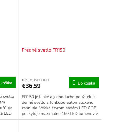
Predné svetlo FR150
€29,75 bez DPH
 košíka
Do košíka
€36,59
é svetlo
FR150 je ľahké a jednoducho použiteľné
rem
denné svetlo s funkciou automatického
ožňuje
zapnutia. Vďaka štyrom sadám LED COB
ka LED
poskytuje maximálne 150 LED lúmenov v
režime výstražného...