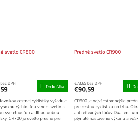
né svetlo CR800
Predné svetlo CR900
 bez DPH
€73,65 bez DPH
Do košíka
Do
,59
€90,59
lovníkov cestnej cyklistiky vyžaduje
CR900 je najvšestrannejšie predn
vysokou rýchlosťou v noci svetlo s
pre cestnú cyklistiku na trhu. Ok
ou svetelnosťou a dlhou dobou
antireflexných lúčov DuaLens um
zky. CR700 je svetlo presne pre
plynulé nastavenie výkonu a vďa
CR700 s novou...
displeju úplné...