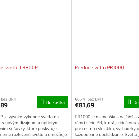
né svetlo LR800P
Predné svetlo PR1000
 bez DPH
€66,41 bez DPH
Do košíka
Do
,89
€81,69
P je vysoko výkonné svetlo na
PR1000 je najmenšia a najľahšia v
l s novým dizajnom a optickým
rámci série PR, ktorá je ideálnou
ením šošovky, ktoré poskytuje
pre cestnú cyklistiku, vychádzky d
merne rozložené svetlo a umožňuje
každodenné dochádzanie. Svetlo 