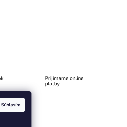
najpokročilejších a najlepších...
ok
Prijímame online
platby
Súhlasím