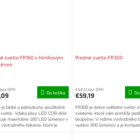
é svetlo FR160 s hliníkovým
Predné svetlo FR300
térom
 bez DPH
€48,12 bez DPH
Do košíka
Do
,09
€59,19
je ľahké a jednoducho použiteľné
FR300 je dobre viditeľné svetlo 
 svetlo. Vďaka pásu LED COB diód
svietenie, ktoré vám pomôže jazdi
tuje maximálne 160 LED lúmenov v
bezpečne. V režime výstražného b
 výstražného blikania, ktoré je
vydáva 300 lúmenov a je kompati
né až zo...
držiakmi na...