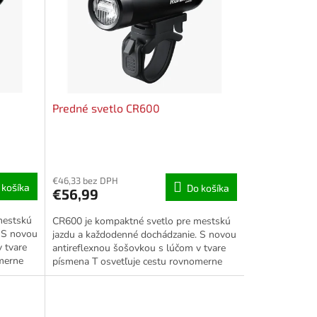
Predné svetlo CR600
€46,33 bez DPH
 košíka
Do košíka
€56,99
mestskú
CR600 je kompaktné svetlo pre mestskú
 S novou
jazdu a každodenné dochádzanie. S novou
 tvare
antireflexnou šošovkou s lúčom v tvare
merne
písmena T osvetľuje cestu rovnomerne
rozloženým svetlom a...