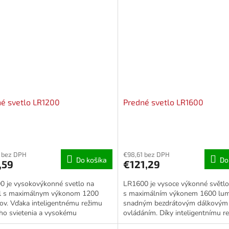
é svetlo LR1200
Predné svetlo LR1600
 bez DPH
€98,61 bez DPH
Do košíka
Do
,59
€121,29
0 je vysokovýkonné svetlo na
LR1600 je vysoce výkonné světlo
el s maximálnym výkonom 1200
s maximálním výkonem 1600 lu
v. Vďaka inteligentnému režimu
snadným bezdrátovým dálkovým
ho svietenia a vysokému
ovládáním. Díky inteligentnímu r
nému výkonu je pripravené na
denního svícení a vysokému...