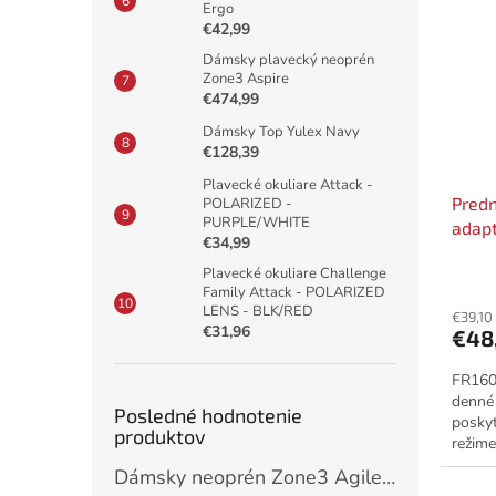
Ergo
€42,99
Dámsky plavecký neoprén
Zone3 Aspire
€474,99
Dámsky Top Yulex Navy
€128,39
Plavecké okuliare Attack -
Predn
POLARIZED -
PURPLE/WHITE
adap
€34,99
Plavecké okuliare Challenge
Family Attack - POLARIZED
LENS - BLK/RED
€39,10
€31,96
€48
FR160 
denné
Posledné hodnotenie
posky
produktov
režime
viditeľ
Dámsky neoprén Zone3 Agile / Black/Pink/Turquoise