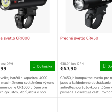
é svetlo CR1000
Predné svetlo CR450
 bez DPH
€38,94 bez DPH
Do košíka
Do
,99
€47,90
veľkej batérii s kapacitou 4000
CR450 je kompaktné svetlo pre 
 maximálnemu svetelnému výkonu
jazdu a každodenné dochádzanie.
lúmenov je CR1000 určené pre
antireflexnou šošovkou s lúčom v
ch cyklistov, ktorí jazdia v noci
písmena T osvetľuje cestu rovno
u rýchlosťou a na dlhé...
rozloženým svetlom a...