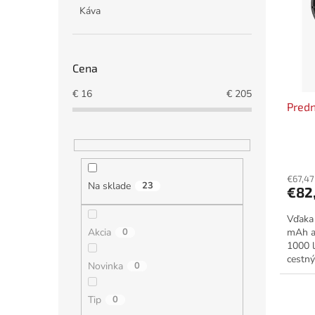
i
p
Káva
s
r
p
o
r
d
o
u
Cena
d
k
u
t
€
16
€
205
Predn
k
o
t
v
o
v
€67,47
Na sklade
23
€82
Vďaka 
Akcia
0
mAh a
1000 
cestný
Novinka
0
vysoko
Tip
0