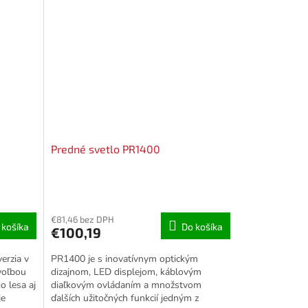
Predné svetlo PR1400
€81,46 bez DPH
 košíka
Do košíka
€100,19
erzia v
PR1400 je s inovatívnym optickým
 voľbou
dizajnom, LED displejom, káblovým
o lesa aj
diaľkovým ovládaním a množstvom
je
ďalších užitočných funkcií jedným z