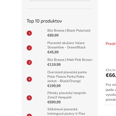
Top 10 produktov
Bliz Breeze | Black Polarized
€89,99
Plavecké okuliare Volare
Pred
Streamline - Green/Black
€45,99
Bliz Breeze | Matt Pink Brown
€119,99
€54,14
Oversized plavecká parka
€66
Polar Fleece Parka Robe
Jacket - Black/Orange
Pre mi
€199,99
jazda 
Pánsky plavecký neoprén
vysok
Zone3 Vanquish
prevád
€699,99
nich. 
Silikónové plavecké
tréningové plutvy V-Flex