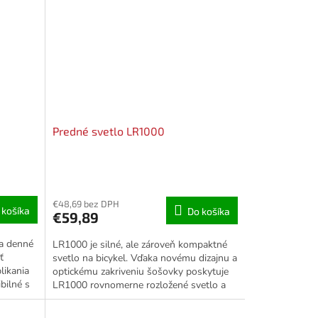
Predné svetlo LR1000
€48,69 bez DPH
 košíka
Do košíka
€59,89
na denné
LR1000 je silné, ale zároveň kompaktné
ť
svetlo na bicykel. Vďaka novému dizajnu a
likania
optickému zakriveniu šošovky poskytuje
bilné s
LR1000 rovnomerne rozložené svetlo a
umožňuje bočnú...