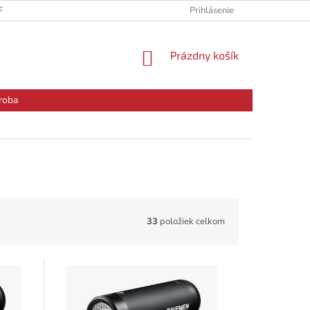
PODMIENKY
PODMIENKY OCHRANY OSOBNÝCH ÚDAJOV
Prihlásenie
RE
NÁKUPNÝ
Prázdny košík
KOŠÍK
roba
33
položiek celkom