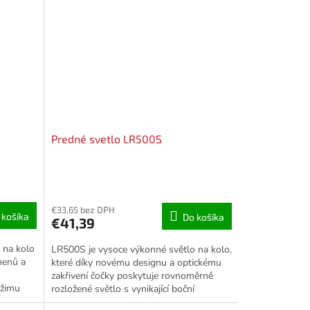
Predné svetlo LR500S
€33,65 bez DPH
 košíka
Do košíka
€41,39
 na kolo
LR500S je vysoce výkonné světlo na kolo,
menů a
které díky novému designu a optickému
zakřivení čočky poskytuje rovnoměrně
ežimu
rozložené světlo s vynikající boční
viditelností. To je...