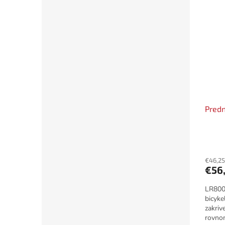
vaše...
Pred
€46,25
€56
LR800
bicyke
zakriv
rovno