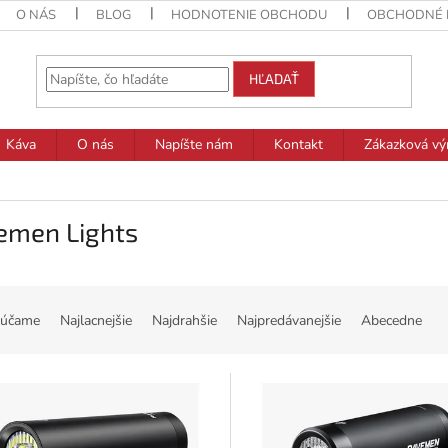
O NÁS
BLOG
HODNOTENIE OBCHODU
OBCHODNÉ 
HĽADAŤ
Káva
O nás
Napíšte nám
Kontakt
Zákazková vý
emen Lights
účame
Najlacnejšie
Najdrahšie
Najpredávanejšie
Abecedne