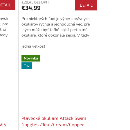
€28,45 bez DPH
DETAIL
DETAIL
€34,99
vnych
Pre niektorých ľudí je výber správnych
, pre
okuliarov rýchla a jednoduchá vec, pre
ktné
iných môže byť ťažké nájsť perfektné
 tedy
okuliare, ktoré dokonale sedia. V tedy
prichádzajú na rad...
jedna veľkosť
Novinka
Tip
Plavecké okuliare Attack Swim
VIS
Goggles /Teal/Cream/Copper