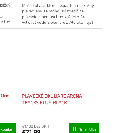
 každý
Mať okuliare, ktoré sedia. To rieši každý
a
plavec, aby sa mohol sústrediť na
ke
plávanie a nemusel po každej dĺžke
 nájsť
vylievať vodu z okuliarov. Ale ako nájsť
tie správne...
e One
PLAVECKÉ OKULIARE ARENA
TRACKS BLUE-BLACK
€17,88 bez DPH
 košíka
Do košíka
€21,99