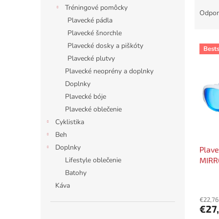
R
Tréningové pomôcky
a
Odpor
Plavecké pádla
d
e
Plavecké šnorchle
V
n
Plavecké dosky a piškóty
Bests
ý
i
Plavecké plutvy
p
e
Plavecké neoprény a doplnky
i
p
Doplnky
s
r
p
Plavecké bóje
o
r
d
Plavecké oblečenie
o
u
Cyklistika
d
k
Beh
u
t
Doplnky
Plav
k
o
MIRR
Lifestyle oblečenie
t
v
o
Batohy
v
Káva
€22,76
€27