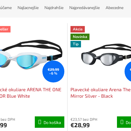
účame
Najlacnejšie
Najdrahšie
Najpredávanejšie
Abecedne
eller
Akcia
Novinka
Tip
€29,99
–6 %
ecké okuliare ARENA THE ONE
Plavecké okuliare Arena Th
OR Blue White
Mirror Silver - Black
Priemerné
hodnotenie
 bez DPH
produktu
€23,57 bez DPH
Do košíka
Do
,99
€28,99
je
5,0