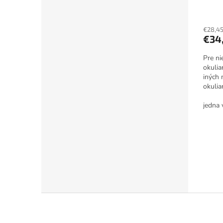
€28,4
€34
Pre ni
okulia
iných 
okulia
prichá
jedna 
Z
á
p