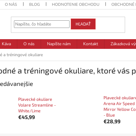
O NÁS
BLOG
HODNOTENIE OBCHODU
OBCHODNÉ 
HĽADAŤ
Káva
O nás
Napíšte nám
Kontakt
Zákazková vý
 a tréningové okuliare
dné a tréningové okuliare, ktoré vás 
edávanejšie
Plavecké okuliar
Plavecké okuliare
Arena Air Speed
Volare Streamline -
Mirror Yellow C
White/Lime
- Blue
€45,99
€28,99