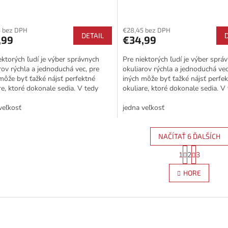
ORANGE
5 bez DPH
€28,45 bez DPH
DETAIL
,99
€34,99
ektorých ľudí je výber správnych
Pre niektorých ľudí je výber sprá
rov rýchla a jednoduchá vec, pre
okuliarov rýchla a jednoduchá vec
môže byť ťažké nájsť perfektné
iných môže byť ťažké nájsť perfe
re, ktoré dokonale sedia. V tedy
okuliare, ktoré dokonale sedia. V
dzajú na rad...
prichádzajú na rad...
veľkosť
jedna veľkosť
NAČÍTAŤ 6 ĎALŠÍCH
S
1
2
3
O
t
r
v
HORE
á
l
n
á
k
d
o
a
v
c
a
i
n