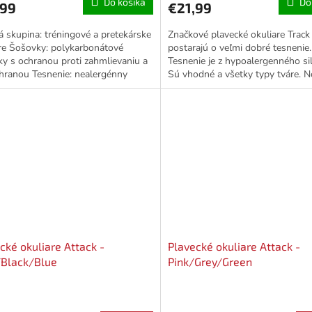
Do košíka
Do
,99
€21,99
á skupina: tréningové a pretekárske
Značkové plavecké okuliare Track
re Šošovky: polykarbonátové
postarajú o veľmi dobré tesnenie.
y s ochranou proti zahmlievaniu a
Tesnenie je z hypoalergenného si
hranou Tesnenie: nealergénny
Sú vhodné a všetky typy tváre. N
nové tesnenie...
majú vymeniteľný až v troch...
cké okuliare Attack -
Plavecké okuliare Attack -
/Black/Blue
Pink/Grey/Green