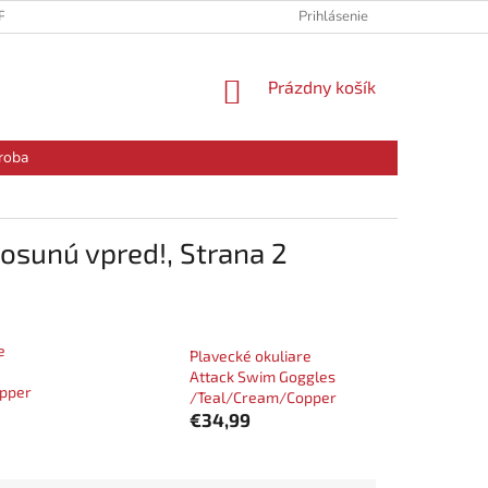
PODMIENKY
PODMIENKY OCHRANY OSOBNÝCH ÚDAJOV
Prihlásenie
RE
NÁKUPNÝ
Prázdny košík
KOŠÍK
roba
posunú vpred!
, Strana 2
e
Plavecké okuliare
Attack Swim Goggles
opper
/Teal/Cream/Copper
€34,99