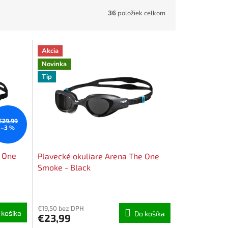
36
položiek celkom
Akcia
Novinka
Tip
€29,99
–3 %
e One
Plavecké okuliare Arena The One
Smoke - Black
€19,50 bez DPH
 košíka
Do košíka
€23,99