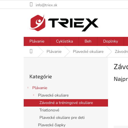
Prejsť
info@triex.sk
na
obsah
Plávanie
Cyklistika
Beh
Doplnky
Domov
Plávanie
Plavecké okuliare
Závodné
B
Závo
o
Preskočiť
č
Kategórie
kategórie
Najpr
n
ý
Plávanie
p
Plavecké okuliare
a
Závodné a tréningové okuliare
n
e
Triatlonové
l
Plavecké okuliare pre deti
Plavecké čiapky