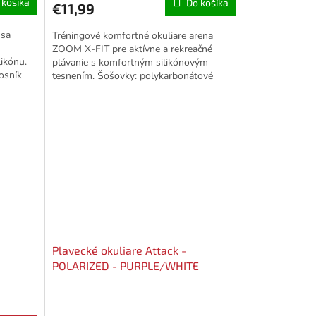
 košíka
Do košíka
€11,99
 sa
Tréningové komfortné okuliare arena
ZOOM X-FIT pre aktívne a rekreačné
likónu.
plávanie s komfortným silikónovým
osník
tesnením. Šošovky: polykarbonátové
šošovky s ochranou...
Plavecké okuliare Attack -
POLARIZED - PURPLE/WHITE