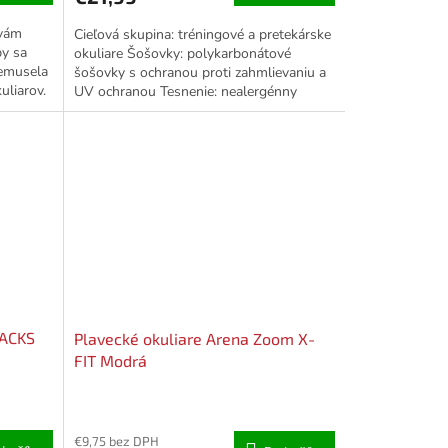
 vám
Cieľová skupina: tréningové a pretekárske
by sa
okuliare Šošovky: polykarbonátové
nemusela
šošovky s ochranou proti zahmlievaniu a
uliarov.
UV ochranou Tesnenie: nealergénny
silikónové tesnenie...
RACKS
Plavecké okuliare Arena Zoom X-
FIT Modrá
€9,75 bez DPH