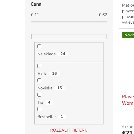
Cena
Mať ok
plavec
€
11
€
62
plávan
vyliev
tie spr
Novi
Na sklade
24
Akcia
16
Novinka
15
Plave
Tip
4
Woma
Bestseller
1
€17,88
ROZBALIŤ FILTER
€21