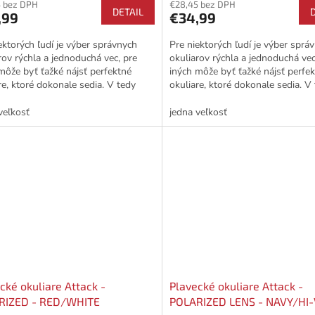
5 bez DPH
€28,45 bez DPH
DETAIL
,99
€34,99
ektorých ľudí je výber správnych
Pre niektorých ľudí je výber sprá
rov rýchla a jednoduchá vec, pre
okuliarov rýchla a jednoduchá vec
môže byť ťažké nájsť perfektné
iných môže byť ťažké nájsť perfe
re, ktoré dokonale sedia. V tedy
okuliare, ktoré dokonale sedia. V
dzajú na rad...
prichádzajú na rad...
veľkosť
jedna veľkosť
cké okuliare Attack -
Plavecké okuliare Attack -
RIZED - RED/WHITE
POLARIZED LENS - NAVY/HI-