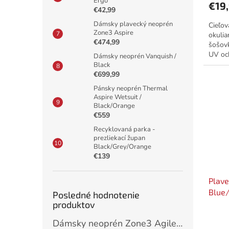
Ergo
€19
€42,99
Dámsky plavecký neoprén
Cieľov
Zone3 Aspire
okulia
€474,99
šošovk
UV oc
Dámsky neoprén Vanquish /
silikó
Black
€699,99
Pánsky neoprén Thermal
Aspire Wetsuit /
Black/Orange
€559
Recyklovaná parka -
prezliekací župan
Black/Grey/Orange
€139
Plave
Blue
Posledné hodnotenie
produktov
Dámsky neoprén Zone3 Agile / Black/Pink/Turquoise