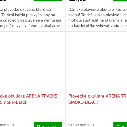
 plavecké okuliare, ktoré vám
Dámske plavecké okuliare, ktoré
 To rieši každá plavkyňa, aby sa
sadnú! To rieši každá plavkyňa, a
 sústrediť na plávanie a nemusela
mohola sústrediť na plávanie a 
dej dĺžke vylievať vodu z okuliarov.
po každej dĺžke vylievať vodu z ok
 nájsť...
Ale ako nájsť...
ecké okuliare ARENA TRACKS
Plavecké okuliare ARENA T
-Smoke-Black
SMOKE-BLACK
 bez DPH
€17,88 bez DPH