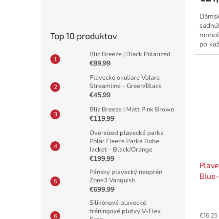
Dámske
sadnú!
mohola
Top 10 produktov
po kaž
Ale ako
Bliz Breeze | Black Polarized
€89,99
Plavecké okuliare Volare
Streamline - Green/Black
€45,99
Bliz Breeze | Matt Pink Brown
€119,99
Oversized plavecká parka
Polar Fleece Parka Robe
Jacket - Black/Orange
€199,99
Plav
Pánsky plavecký neoprén
Blue
Zone3 Vanquish
€699,99
Silikónové plavecké
tréningové plutvy V-Flex
€16,25