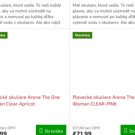
uliare, ktoré sedia. To rieši každý
Mať okuliare, ktoré sedia. To rieši
z
, aby sa mohol sústrediť na
plavec, aby sa mohol sústrediť n
5
ie a nemusel po každej dĺžke
plávanie a nemusel po každej dĺž
hviezdičiek.
ať vodu z okuliarov. Ale ako nájsť
vylievať vodu z okuliarov. Ale ako
ávne okuliare, keď...
tie správne...
nka
Novinka
cké okuliare Arena The One
Plavecké okuliare Arena Th
n Clear-Apricot
Woman CLEAR-PINK
 bez DPH
€17,88 bez DPH
Do košíka
Do
,99
€21,99