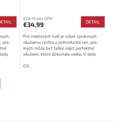
€28,45 bez DPH
DETAIL
DETAIL
€34,99
vnych
Pre niektorých ľudí je výber správnych
, pre
okuliarov rýchla a jednoduchá vec, pre
ktné
iných môže byť ťažké nájsť perfektné
 tedy
okuliare, ktoré dokonale sedia. V tedy
prichádzajú na rad...
OS