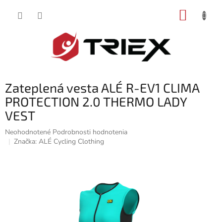
Prejsť
NÁKUP
na
obsah
KOŠÍK
Zateplená vesta ALÉ R-EV1 CLIMA
PROTECTION 2.0 THERMO LADY
VEST
Priemerné
Neohodnotené
Podrobnosti hodnotenia
hodnotenie
Značka:
ALÉ Cycling Clothing
produktu
je
0,0
z
5
hviezdičiek.