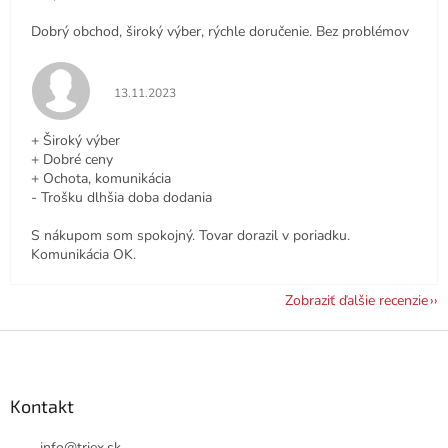
Dobrý obchod, široký výber, rýchle doručenie. Bez problémov
Hodnotenie obchodu je 5 z 5 hviezdičiek.
13.11.2023
+ Široký výber
+ Dobré ceny
+ Ochota, komunikácia
- Trošku dlhšia doba dodania
S nákupom som spokojný. Tovar dorazil v poriadku.
Komunikácia OK.
Zobraziť ďalšie recenzie
Z
á
p
ä
Kontakt
t
info
@
triex.sk