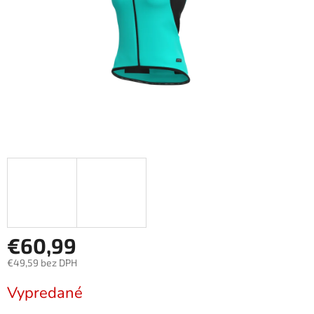
€60,99
€49,59 bez DPH
Jednotková
Vypredané
cena: