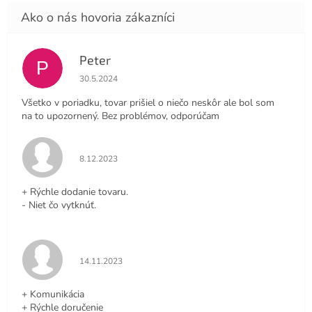
Peter
P
Hodnotenie obchodu je 4 z 5 hviezdičiek.
30.5.2024
Všetko v poriadku, tovar prišiel o niečo neskôr ale bol som
na to upozornený. Bez problémov, odporúčam
Hodnotenie obchodu je 5 z 5 hviezdičiek.
8.12.2023
+ Rýchle dodanie tovaru.
- Niet čo vytknúť.
Hodnotenie obchodu je 5 z 5 hviezdičiek.
14.11.2023
+ Komunikácia
+ Rýchle doručenie