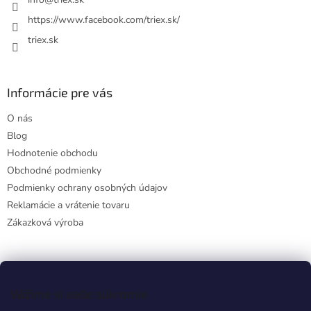
i
e
https://www.facebook.com/triex.sk/
triex.sk
Informácie pre vás
O nás
Blog
Hodnotenie obchodu
Obchodné podmienky
Podmienky ochrany osobných údajov
Reklamácie a vrátenie tovaru
Zákazková výroba
Facebook
Vážime si vaše súkromie