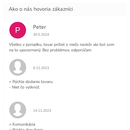
Peter
P
Hodnotenie obchodu je 4 z 5 hviezdičiek.
30.5.2024
Všetko v poriadku, tovar prišiel o niečo neskôr ale bol som
na to upozornený. Bez problémov, odporúčam
Hodnotenie obchodu je 5 z 5 hviezdičiek.
8.12.2023
+ Rýchle dodanie tovaru.
- Niet čo vytknúť.
Hodnotenie obchodu je 5 z 5 hviezdičiek.
14.11.2023
+ Komunikácia
+ Rýchle doručenie