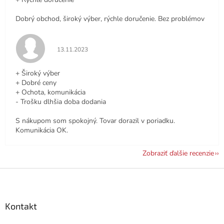
Dobrý obchod, široký výber, rýchle doručenie. Bez problémov
Hodnotenie obchodu je 5 z 5 hviezdičiek.
13.11.2023
+ Široký výber
+ Dobré ceny
+ Ochota, komunikácia
- Trošku dlhšia doba dodania
S nákupom som spokojný. Tovar dorazil v poriadku.
Komunikácia OK.
Zobraziť ďalšie recenzie
Z
á
p
ä
Kontakt
t