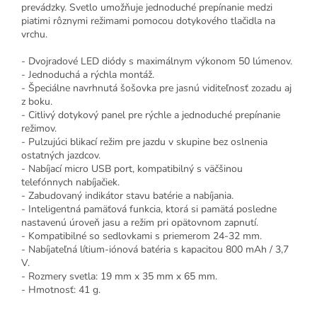
prevádzky. Svetlo umožňuje jednoduché prepínanie medzi
piatimi rôznymi režimami pomocou dotykového tlačidla na
vrchu.
- Dvojradové LED diódy s maximálnym výkonom 50 lúmenov.
- Jednoduchá a rýchla montáž.
- Špeciálne navrhnutá šošovka pre jasnú viditeľnosť zozadu aj
z boku.
- Citlivý dotykový panel pre rýchle a jednoduché prepínanie
režimov.
- Pulzujúci blikací režim pre jazdu v skupine bez oslnenia
ostatných jazdcov.
- Nabíjací micro USB port, kompatibilný s väčšinou
telefónnych nabíjačiek.
- Zabudovaný indikátor stavu batérie a nabíjania.
- Inteligentná pamäťová funkcia, ktorá si pamätá posledne
nastavenú úroveň jasu a režim pri opätovnom zapnutí.
- Kompatibilné so sedlovkami s priemerom 24-32 mm.
- Nabíjateľná lítium-iónová batéria s kapacitou 800 mAh / 3,7
V.
- Rozmery svetla: 19 mm x 35 mm x 65 mm.
- Hmotnosť: 41 g.