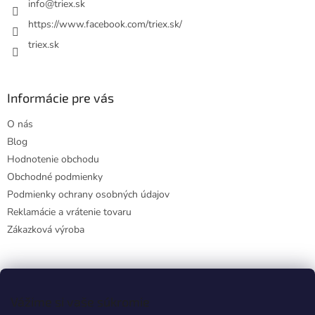
i
info
@
triex.sk
e
https://www.facebook.com/triex.sk/
triex.sk
Informácie pre vás
O nás
Blog
Hodnotenie obchodu
Obchodné podmienky
Podmienky ochrany osobných údajov
Reklamácie a vrátenie tovaru
Zákazková výroba
Facebook
Vážime si vaše súkromie