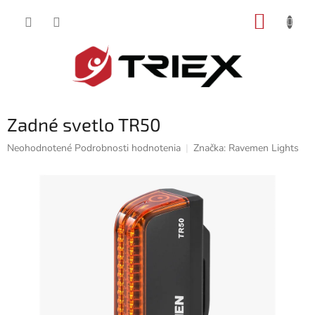
Prejsť
NÁKUP
na
obsah
KOŠÍK
Zadné svetlo TR50
Priemerné
Neohodnotené
Podrobnosti hodnotenia
Značka:
Ravemen Lights
hodnotenie
produktu
je
0,0
z
5
hviezdičiek.