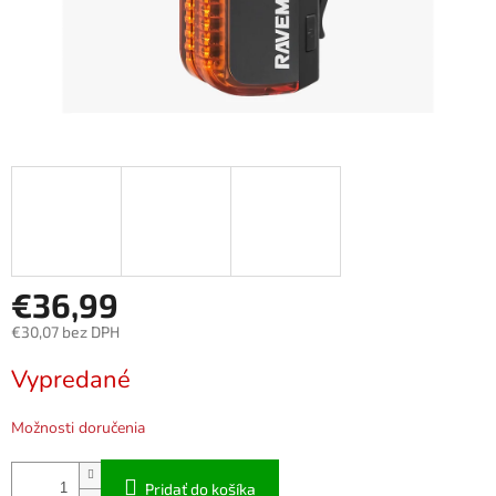
€36,99
€30,07 bez DPH
Jednotková
Vypredané
cena:
Možnosti doručenia
Pridať do košíka