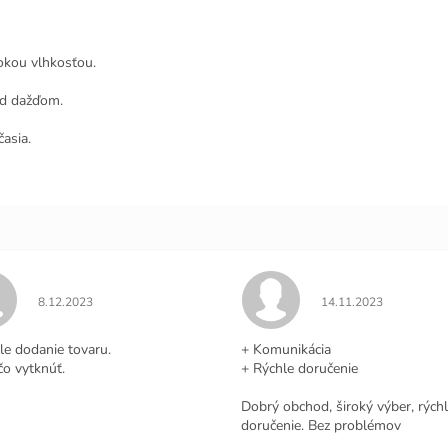
sokou vlhkosťou.
ed dažďom.
časia.
Hodnotenie obchodu je 5 z 5 hviezdičiek.
Hodnotenie obchodu j
8.12.2023
14.11.2023
.
le dodanie tovaru.
+ Komunikácia
čo vytknúť.
+ Rýchle doručenie
Dobrý obchod, široký výber, rých
doručenie. Bez problémov