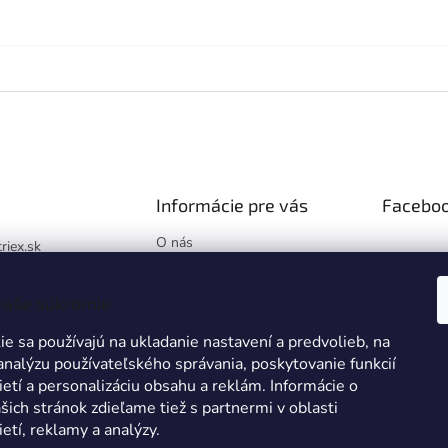
Informácie pre vás
Facebo
O nás
triex.sk
Blog
://www.facebook.co
Hodnotenie obchodu
x.sk/
vaše súkromie
Obchodné podmienky
k
e sa používajú na ukladanie nastavení a predvolieb, na
Podmienky ochrany
osobných údajov
 analýzu používateľského správania, poskytovanie funkcií
ietí a personalizáciu obsahu a reklám. Informácie o
Reklamácie a vrátenie tovaru
šich stránok zdieľame tiež s partnermi v oblasti
Zákazková výroba
ietí, reklamy a analýzy.