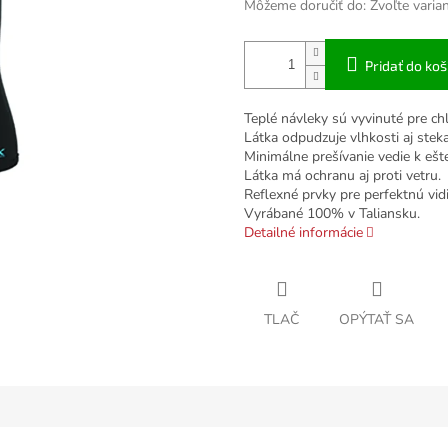
Môžeme doručiť do:
Zvoľte varia
Pridať do koš
Teplé návleky sú vyvinuté pre c
Látka odpudzuje vlhkosti aj stek
Minimálne prešívanie vedie k ešt
Látka má ochranu aj proti vetru.
Reflexné prvky pre perfektnú vidi
Vyrábané 100% v Taliansku.
Detailné informácie
TLAČ
OPÝTAŤ SA