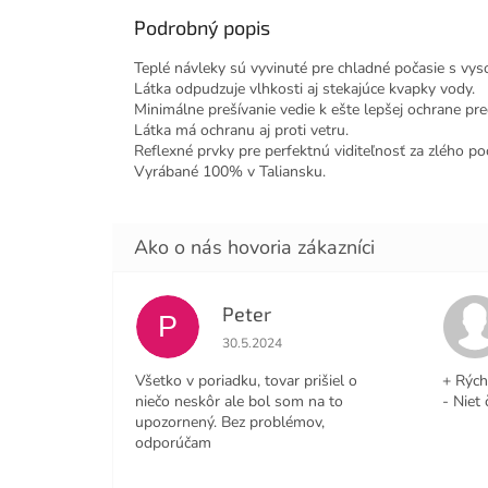
Podrobný popis
Teplé návleky sú vyvinuté pre chladné počasie s vy
Látka odpudzuje vlhkosti aj stekajúce kvapky vody.
Minimálne prešívanie vedie k ešte lepšej ochrane pr
Látka má ochranu aj proti vetru.
Reflexné prvky pre perfektnú viditeľnosť za zlého po
Vyrábané 100% v Taliansku.
Peter
P
Hodnotenie obchodu je 4 z 5 hviezdičiek
30.5.2024
Všetko v poriadku, tovar prišiel o
+ Rých
niečo neskôr ale bol som na to
- Niet 
upozornený. Bez problémov,
odporúčam