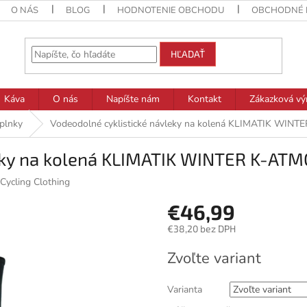
O NÁS
BLOG
HODNOTENIE OBCHODU
OBCHODNÉ 
HĽADAŤ
Káva
O nás
Napíšte nám
Kontakt
Zákazková vý
plnky
Vodeodolné cyklistické návleky na kolená KLIMATIK WIN
eky na kolená KLIMATIK WINTER K-ATM
Cycling Clothing
€46,99
€38,20 bez DPH
Jednotková
Zvoľte variant
cena:
Varianta