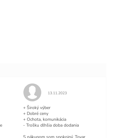
e 5 z 5 hviezdičiek.
Hodnotenie obchodu je 5 z 5 hviezdičiek.
13.11.2023
+ Široký výber
+ Dobré ceny
+ Ochota, komunikácia
le
- Trošku dlhšia doba dodania
S nákupom som spokojný. Tovar