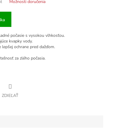
nt
Možnosti doručenia
íka
hladné počasie s vysokou vlhkosťou.
ajúce kvapky vody.
e lepšej ochrane pred dažďom.
teľnosť za zlého počasia.
ZDIEĽAŤ