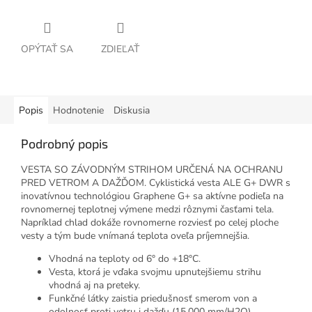
OPÝTAŤ SA
ZDIEĽAŤ
Popis
Hodnotenie
Diskusia
Podrobný popis
VESTA SO ZÁVODNÝM STRIHOM URČENÁ NA OCHRANU
PRED VETROM A DAŽĎOM. Cyklistická vesta ALE G+ DWR s
inovatívnou technológiou Graphene G+ sa aktívne podieľa na
rovnomernej teplotnej výmene medzi rôznymi časťami tela.
Napríklad chlad dokáže rovnomerne rozviesť po celej ploche
vesty a tým bude vnímaná teplota oveľa príjemnejšia.
Vhodná na teploty od 6° do +18°C.
Vesta, ktorá je vďaka svojmu upnutejšiemu strihu
vhodná aj na preteky.
Funkčné látky zaistia priedušnosť smerom von a
odolnosť proti vetru i dažďu (15.000 mm/H2O).