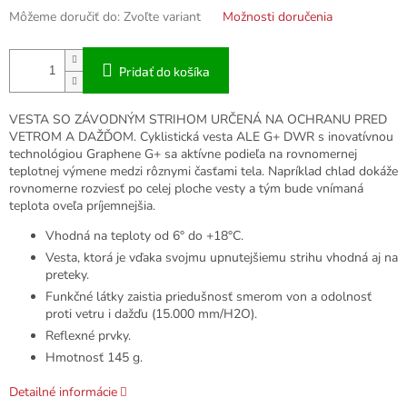
Môžeme doručiť do:
Zvoľte variant
Možnosti doručenia
Pridať do košíka
VESTA SO ZÁVODNÝM STRIHOM URČENÁ NA OCHRANU PRED
VETROM A DAŽĎOM. Cyklistická vesta ALE G+ DWR s inovatívnou
technológiou Graphene G+ sa aktívne podieľa na rovnomernej
teplotnej výmene medzi rôznymi časťami tela. Napríklad chlad dokáže
rovnomerne rozviesť po celej ploche vesty a tým bude vnímaná
teplota oveľa príjemnejšia.
Vhodná na teploty od 6° do +18°C.
Vesta, ktorá je vďaka svojmu upnutejšiemu strihu vhodná aj na
preteky.
Funkčné látky zaistia priedušnosť smerom von a odolnosť
proti vetru i dažďu (15.000 mm/H2O).
Reflexné prvky.
Hmotnosť 145 g.
Detailné informácie