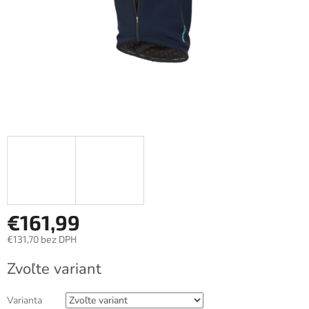
€161,99
€131,70 bez DPH
Jednotková
Zvoľte variant
cena:
Varianta