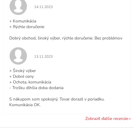
Hodnotenie obchodu je 5 z 5 hviezdičiek.
14.11.2023
+ Komunikácia
+ Rýchle doručenie
Dobrý obchod, široký výber, rýchle doručenie. Bez problémov
Hodnotenie obchodu je 5 z 5 hviezdičiek.
13.11.2023
+ Široký výber
+ Dobré ceny
+ Ochota, komunikácia
- Trošku dlhšia doba dodania
S nákupom som spokojný. Tovar dorazil v poriadku.
Komunikácia OK.
Zobraziť ďalšie recenzie
Z