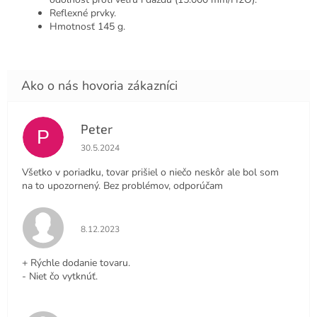
Reflexné prvky.
Hmotnosť 145 g.
Peter
P
Hodnotenie obchodu je 4 z 5 hviezdičiek.
30.5.2024
Všetko v poriadku, tovar prišiel o niečo neskôr ale bol som
na to upozornený. Bez problémov, odporúčam
Hodnotenie obchodu je 5 z 5 hviezdičiek.
8.12.2023
+ Rýchle dodanie tovaru.
- Niet čo vytknúť.