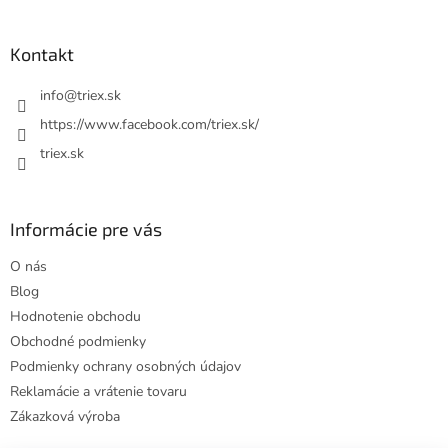
á
p
ä
Kontakt
t
i
info
@
triex.sk
e
https://www.facebook.com/triex.sk/
triex.sk
Informácie pre vás
O nás
Blog
Hodnotenie obchodu
Obchodné podmienky
Podmienky ochrany osobných údajov
Reklamácie a vrátenie tovaru
Zákazková výroba