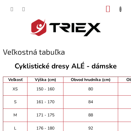
Prejsť
NÁKUP
na
obsah
KOŠÍK
Veľkostná tabuľka
Cyklistické dresy ALÉ - dámske
Veľkosť
Výška (cm)
Obvod hrudníka (cm)
Ob
XS
150 - 160
80
S
161 - 170
84
M
171 - 175
88
L
176 - 180
92