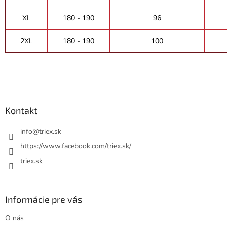
XL
180 - 190
96
2XL
180 - 190
100
Z
á
p
ä
Kontakt
t
i
info
@
triex.sk
e
https://www.facebook.com/triex.sk/
triex.sk
Informácie pre vás
O nás