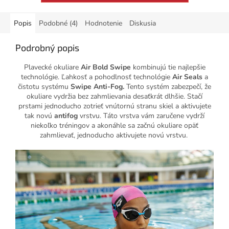
Popis
Podobné (4)
Hodnotenie
Diskusia
Podrobný popis
Plavecké okuliare
Air Bold Swipe
kombinujú tie najlepšie
technológie. Ľahkosť a pohodlnosť technológie
Air Seals
a
čistotu systému
Swipe Anti-Fog.
Tento systém zabezpečí, že
okuliare vydržia bez zahmlievania desaťkrát dlhšie.
Stačí
prstami jednoducho zotrieť vnútornú stranu skiel a aktivujete
tak novú
antifog
vrstvu. Táto vrstva vám zaručene vydrží
niekoľko tréningov a akonáhle sa začnú okuliare opäť
zahmlievať, jednoducho aktivujete novú vrstvu.