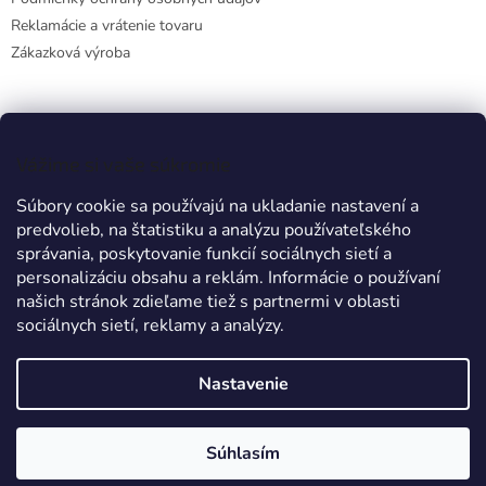
Reklamácie a vrátenie tovaru
Zákazková výroba
Facebook
Vážime si vaše súkromie
Súbory cookie sa používajú na ukladanie nastavení a
predvolieb, na štatistiku a analýzu používateľského
Prijímame online platby
správania, poskytovanie funkcií sociálnych sietí a
personalizáciu obsahu a reklám. Informácie o používaní
našich stránok zdieľame tiež s partnermi v oblasti
sociálnych sietí, reklamy a analýzy.
Nastavenie
Vytvoril Shoptet
Súhlasím
Copyright 2026
TRIEX
. Všetky práva vyhradené.