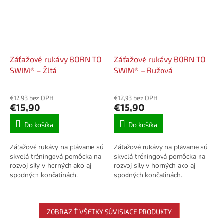
Záťažové rukávy BORN TO
Záťažové rukávy BORN TO
SWIM® – Žltá
SWIM® – Ružová
€12,93 bez DPH
€12,93 bez DPH
€15,90
€15,90
Do košíka
Do košíka
Záťažové rukávy na plávanie sú
Záťažové rukávy na plávanie sú
skvelá tréningová pomôcka na
skvelá tréningová pomôcka na
rozvoj sily v horných ako aj
rozvoj sily v horných ako aj
spodných končatinách.
spodných končatinách.
Posilňujte svaly na rukách
Posilňujte svaly na rukách
alebo nohách s revolučnými
alebo nohách s revolučnými
rukávmi od...
rukávmi od...
ZOBRAZIŤ VŠETKY SÚVISIACE PRODUKTY