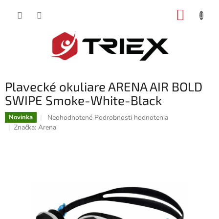
Prejsť
NÁKUP
na
obsah
KOŠÍK
Plavecké okuliare ARENA AIR BOLD
SWIPE Smoke-White-Black
Priemerné
Neohodnotené
Podrobnosti hodnotenia
Novinka
hodnotenie
Značka:
Arena
produktu
je
0,0
z
5
hviezdičiek.