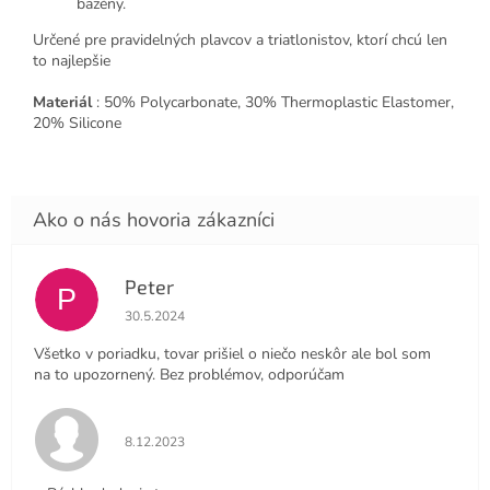
bazény.
Určené pre
pravidelných plavcov a triatlonistov, ktorí chcú len
to najlepšie
Materiál
: 50% Polycarbonate, 30% Thermoplastic Elastomer,
20% Silicone
Peter
P
Hodnotenie obchodu je 4 z 5 hviezdičiek.
30.5.2024
Všetko v poriadku, tovar prišiel o niečo neskôr ale bol som
na to upozornený. Bez problémov, odporúčam
Hodnotenie obchodu je 5 z 5 hviezdičiek.
8.12.2023