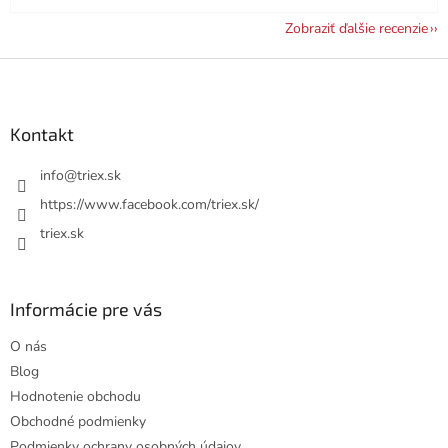
Zobraziť ďalšie recenzie
Z
á
p
ä
Kontakt
t
i
info
@
triex.sk
e
https://www.facebook.com/triex.sk/
triex.sk
Informácie pre vás
O nás
Blog
Hodnotenie obchodu
Obchodné podmienky
Podmienky ochrany osobných údajov