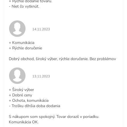
+ Rýchle dodanie tovaru.
- Niet čo vytknúť.
Hodnotenie obchodu je 5 z 5 hviezdičiek.
14.11.2023
+ Komunikácia
+ Rýchle doručenie
Dobrý obchod, široký výber, rýchle doručenie. Bez problémov
Hodnotenie obchodu je 5 z 5 hviezdičiek.
13.11.2023
+ Široký výber
+ Dobré ceny
+ Ochota, komunikácia
- Trošku dlhšia doba dodania
S nákupom som spokojný. Tovar dorazil v poriadku.
Komunikácia OK.