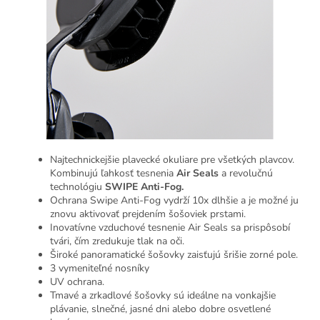
Najtechnickejšie plavecké okuliare pre všetkých plavcov.
Kombinujú ľahkosť tesnenia
Air Seals
a revolučnú
technológiu
SWIPE Anti-Fog.
Ochrana Swipe Anti-Fog vydrží 10x dlhšie a je možné ju
znovu aktivovať prejdením šošoviek prstami.
Inovatívne vzduchové tesnenie Air Seals sa prispôsobí
tvári, čím zredukuje tlak na oči.
Široké panoramatické šošovky zaisťujú šrišie zorné pole.
3 vymeniteľné nosníky
UV ochrana.
Tmavé a zrkadlové šošovky sú ideálne na vonkajšie
plávanie, slnečné, jasné dni alebo dobre osvetlené