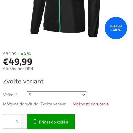
€89,99
–44 %
€89,99
–44 %
€49,99
€40,64 bez DPH
Jednotková
Zvoľte variant
cena:
Veľkosť
Môžeme doručiť do:
Zvoľte variant
Možnosti doručenia
Pridať do košíka