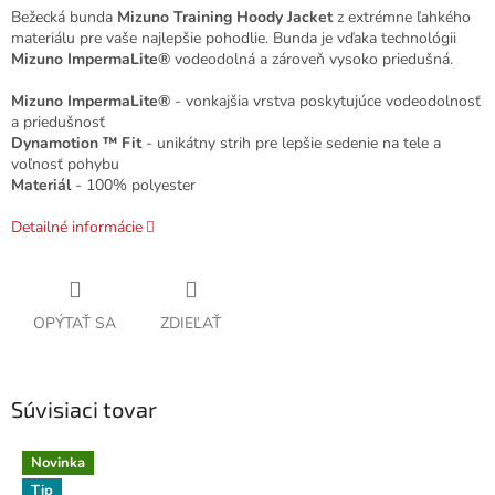
Bežecká bunda
Mizuno Training Hoody Jacket
z extrémne ľahkého
materiálu pre vaše najlepšie pohodlie. Bunda je vďaka technológii
Mizuno ImpermaLite®
vodeodolná a zároveň vysoko priedušná.
Mizuno ImpermaLite®
- vonkajšia vrstva poskytujúce vodeodolnosť
a priedušnosť
Dynamotion ™ Fit
- unikátny strih pre lepšie sedenie na tele a
voľnosť pohybu
Materiál
- 100% polyester
Detailné informácie
OPÝTAŤ SA
ZDIEĽAŤ
Súvisiaci tovar
Novinka
Tip