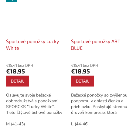
Športové ponožky Lucky
Športové ponožky ART
White
BLUE
€15,41 bez DPH
€15,41 bez DPH
€18,95
€18,95
DETAIL
DETAIL
Oslavujte svoje bežecké
Bežecké ponožky so zvýšenou
dobrodružstvá s ponožkami
podporou v oblasti členka a
SPORCKS "Lucky White".
priehlavku. Poskytujú strednú
Tieto štýlové behové ponožky
úroveň kompresie, ktorá
nie sú len o vzhľade, ale aj o
podporuje krvný obeh a
výkone. S výnimočnými
M (41-43)
zmierňuje zápal počas dlhších
L (44-46)
vlastnosťami vám...
behov. Päta a...