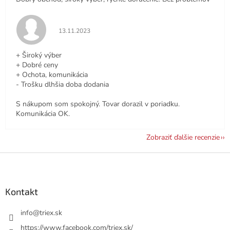
Hodnotenie obchodu je 5 z 5 hviezdičiek.
13.11.2023
+ Široký výber
+ Dobré ceny
+ Ochota, komunikácia
- Trošku dlhšia doba dodania
S nákupom som spokojný. Tovar dorazil v poriadku.
Komunikácia OK.
Zobraziť ďalšie recenzie
Z
á
p
ä
Kontakt
t
i
info
@
triex.sk
e
https://www.facebook.com/triex.sk/