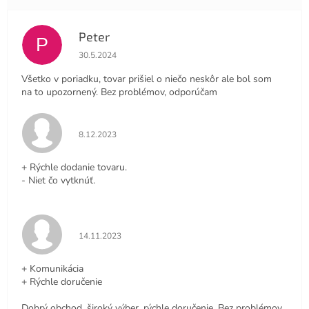
Peter
P
Hodnotenie obchodu je 4 z 5 hviezdičiek.
30.5.2024
Všetko v poriadku, tovar prišiel o niečo neskôr ale bol som
na to upozornený. Bez problémov, odporúčam
Hodnotenie obchodu je 5 z 5 hviezdičiek.
8.12.2023
+ Rýchle dodanie tovaru.
- Niet čo vytknúť.
Hodnotenie obchodu je 5 z 5 hviezdičiek.
14.11.2023
+ Komunikácia
+ Rýchle doručenie
Dobrý obchod, široký výber, rýchle doručenie. Bez problémov