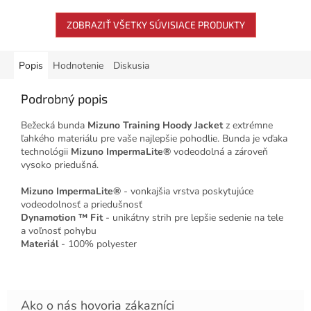
ZOBRAZIŤ VŠETKY SÚVISIACE PRODUKTY
Popis
Hodnotenie
Diskusia
Podrobný popis
Bežecká bunda
Mizuno Training Hoody Jacket
z extrémne
ľahkého materiálu pre vaše najlepšie pohodlie. Bunda je vďaka
technológii
Mizuno ImpermaLite®
vodeodolná a zároveň
vysoko priedušná.
Mizuno ImpermaLite®
- vonkajšia vrstva poskytujúce
vodeodolnosť a priedušnosť
Dynamotion ™ Fit
- unikátny strih pre lepšie sedenie na tele
a voľnosť pohybu
Materiál
- 100% polyester