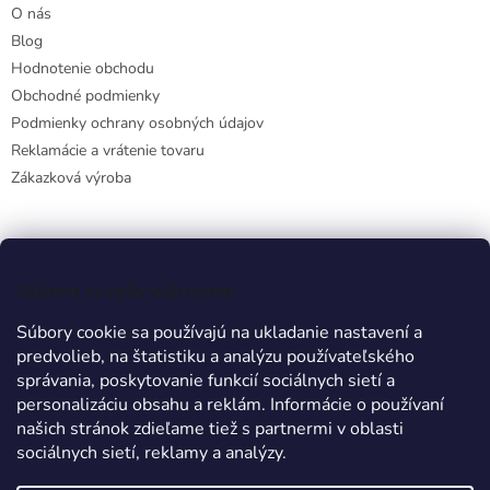
O nás
Blog
Hodnotenie obchodu
Obchodné podmienky
Podmienky ochrany osobných údajov
Reklamácie a vrátenie tovaru
Zákazková výroba
Facebook
Vážime si vaše súkromie
Súbory cookie sa používajú na ukladanie nastavení a
predvolieb, na štatistiku a analýzu používateľského
Prijímame online platby
správania, poskytovanie funkcií sociálnych sietí a
personalizáciu obsahu a reklám. Informácie o používaní
našich stránok zdieľame tiež s partnermi v oblasti
sociálnych sietí, reklamy a analýzy.