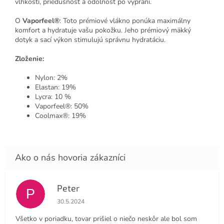
vlhkosti, priedušnosť a odolnosť po vypraní.
O
Vaporfeel®
: Toto prémiové vlákno ponúka maximálny
komfort a hydratuje vašu pokožku. Jeho prémiový mäkký
dotyk a sací výkon stimulujú správnu hydratáciu.
Zloženie:
Nylon: 2%
Elastan: 19%
Lycra: 10 %
Vaporfeel®: 50%
Coolmax®: 19%
Peter
P
Hodnotenie obchodu je 4 z 5 hviezdičiek.
30.5.2024
Všetko v poriadku, tovar prišiel o niečo neskôr ale bol som