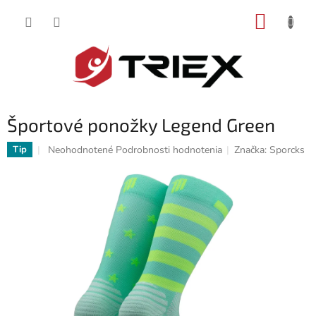
Prejsť
NÁKUP
na
obsah
KOŠÍK
Športové ponožky Legend Green
Priemerné
Neohodnotené
Podrobnosti hodnotenia
Značka:
Sporcks
Tip
hodnotenie
produktu
je
0,0
z
5
hviezdičiek.