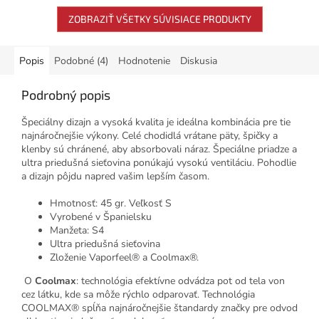
ZOBRAZIŤ VŠETKY SÚVISIACE PRODUKTY
Popis
Podobné (4)
Hodnotenie
Diskusia
Podrobný popis
Špeciálny dizajn a vysoká kvalita je ideálna kombinácia pre tie
najnáročnejšie výkony. Celé chodidlá vrátane päty, špičky a
klenby sú chránené, aby absorbovali náraz. Špeciálne priadze a
ultra priedušná sieťovina ponúkajú vysokú ventiláciu. Pohodlie
a dizajn pôjdu napred vašim lepším časom.
Hmotnosť: 45 gr. Veľkosť S
Vyrobené v Španielsku
Manžeta: S4
Ultra priedušná sieťovina
Zloženie Vaporfeel® a Coolmax®.
O
Coolmax
: technológia efektívne odvádza pot od tela von
cez látku, kde sa môže rýchlo odparovať. Technológia
COOLMAX® spĺňa najnáročnejšie štandardy značky pre odvod