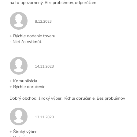
na to upozornený. Bez problémov, odporúčam
Hodnotenie obchodu je 5 z 5 hviezdičiek.
8.12.2023
+ Rýchle dodanie tovaru.
- Niet čo vytknúť.
Hodnotenie obchodu je 5 z 5 hviezdičiek.
14.11.2023
+ Komunikácia
+ Rýchle doručenie
Dobrý obchod, široký výber, rýchle doručenie. Bez problémov
Hodnotenie obchodu je 5 z 5 hviezdičiek.
13.11.2023
+ Široký výber