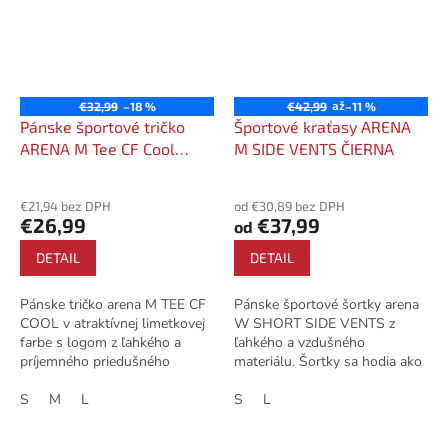
až
€32,99
–18 %
€42,99
–11 %
Pánske športové tričko
Športové kraťasy ARENA
ARENA M Tee CF Cool
M SIDE VENTS ČIERNA
limetková
€21,94 bez DPH
od €30,89 bez DPH
€26,99
€37,99
od
DETAIL
DETAIL
Pánske tričko arena M TEE CF
Pánske športové šortky arena
COOL v atraktívnej limetkovej
W SHORT SIDE VENTS z
farbe s logom z ľahkého a
ľahkého a vzdušného
príjemného priedušného
materiálu. Šortky sa hodia ako
športového materiálu.
na beh, tak na ostatné
S
M
L
športové aktivity. reflexné logo
S
L
2...