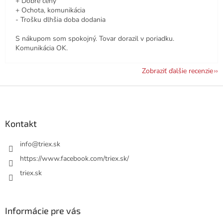
+ Dobré ceny
+ Ochota, komunikácia
- Trošku dlhšia doba dodania
S nákupom som spokojný. Tovar dorazil v poriadku.
Komunikácia OK.
Zobraziť ďalšie recenzie
Z
á
p
ä
Kontakt
t
i
info
@
triex.sk
e
https://www.facebook.com/triex.sk/
triex.sk
Informácie pre vás