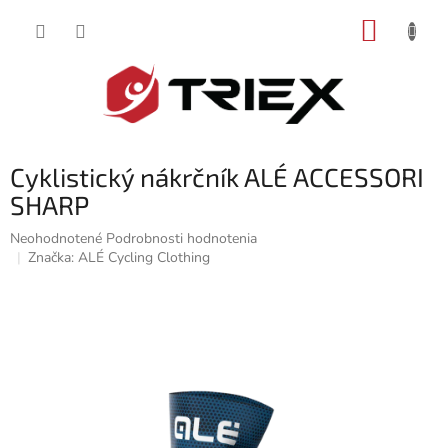
Prejsť
NÁKUP
na
obsah
KOŠÍK
Cyklistický nákrčník ALÉ ACCESSORI
SHARP
Priemerné
Neohodnotené
Podrobnosti hodnotenia
hodnotenie
Značka:
ALÉ Cycling Clothing
produktu
je
0,0
z
5
hviezdičiek.