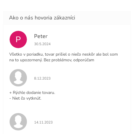
Peter
P
Hodnotenie obchodu je 4 z 5 hviezdičiek.
30.5.2024
Všetko v poriadku, tovar prišiel o niečo neskôr ale bol som
na to upozornený. Bez problémov, odporúčam
Hodnotenie obchodu je 5 z 5 hviezdičiek.
8.12.2023
+ Rýchle dodanie tovaru.
- Niet čo vytknúť.
Hodnotenie obchodu je 5 z 5 hviezdičiek.
14.11.2023