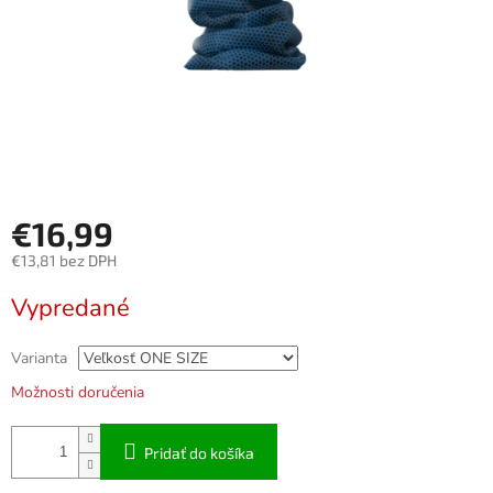
€16,99
€13,81 bez DPH
Jednotková
Vypredané
cena:
Varianta
Možnosti doručenia
Pridať do košíka