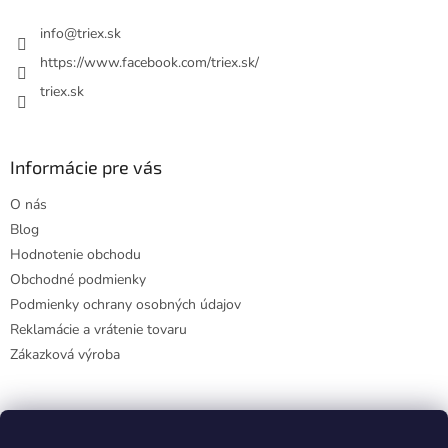
t
i
info
@
triex.sk
e
https://www.facebook.com/triex.sk/
triex.sk
Informácie pre vás
O nás
Blog
Hodnotenie obchodu
Obchodné podmienky
Podmienky ochrany osobných údajov
Reklamácie a vrátenie tovaru
Zákazková výroba
Facebook