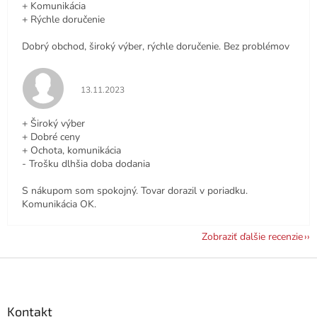
+ Komunikácia
+ Rýchle doručenie
Dobrý obchod, široký výber, rýchle doručenie. Bez problémov
Hodnotenie obchodu je 5 z 5 hviezdičiek.
13.11.2023
+ Široký výber
+ Dobré ceny
+ Ochota, komunikácia
- Trošku dlhšia doba dodania
S nákupom som spokojný. Tovar dorazil v poriadku.
Komunikácia OK.
Zobraziť ďalšie recenzie
Z
á
p
ä
Kontakt