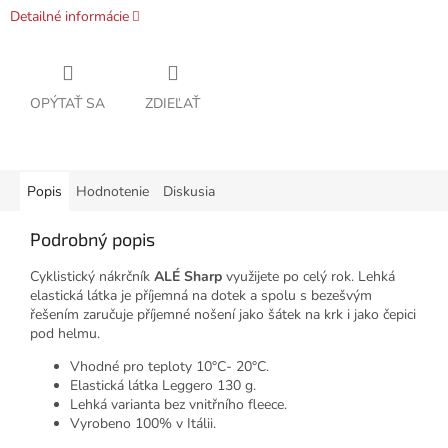
Detailné informácie
OPÝTAŤ SA
ZDIEĽAŤ
Popis
Hodnotenie
Diskusia
Podrobný popis
Cyklistický nákrčník
ALÉ Sharp
využijete po celý rok. Lehká
elastická látka je příjemná na dotek a spolu s bezešvým
řešením zaručuje příjemné nošení jako šátek na krk i jako čepici
pod helmu.
Vhodné pro teploty 10°C- 20°C.
Elastická látka Leggero 130 g.
Lehká varianta bez vnitřního fleece.
Vyrobeno 100% v Itálii.