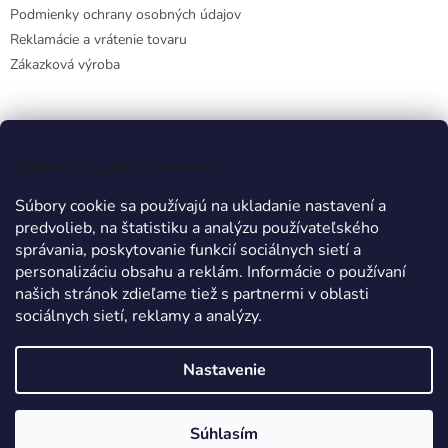
Podmienky ochrany osobných údajov
Reklamácie a vrátenie tovaru
Zákazková výroba
Facebook
Vážime si vaše súkromie
Súbory cookie sa používajú na ukladanie nastavení a
predvolieb, na štatistiku a analýzu používateľského
Prijímame online platby
správania, poskytovanie funkcií sociálnych sietí a
personalizáciu obsahu a reklám. Informácie o používaní
našich stránok zdieľame tiež s partnermi v oblasti
sociálnych sietí, reklamy a analýzy.
Nastavenie
Vytvoril Shoptet
Súhlasím
Copyright 2026
TRIEX
. Všetky práva vyhradené.