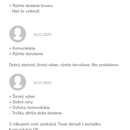
+ Rýchle dodanie tovaru.
- Niet čo vytknúť.
Hodnotenie obchodu je 5 z 5 hviezdičiek.
14.11.2023
+ Komunikácia
+ Rýchle doručenie
Dobrý obchod, široký výber, rýchle doručenie. Bez problémov
Hodnotenie obchodu je 5 z 5 hviezdičiek.
13.11.2023
+ Široký výber
+ Dobré ceny
+ Ochota, komunikácia
- Trošku dlhšia doba dodania
S nákupom som spokojný. Tovar dorazil v poriadku.
Komunikácia OK.