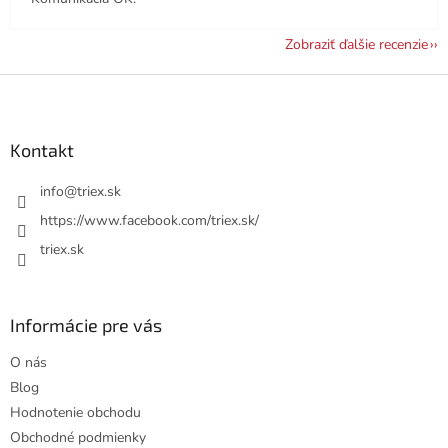
Zobraziť ďalšie recenzie
Z
á
p
ä
Kontakt
t
i
info
@
triex.sk
e
https://www.facebook.com/triex.sk/
triex.sk
Informácie pre vás
O nás
Blog
Hodnotenie obchodu
Obchodné podmienky