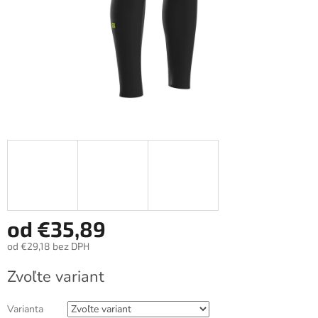
od
€35,89
od
€29,18
bez DPH
Jednotková
Zvoľte variant
cena:
Varianta