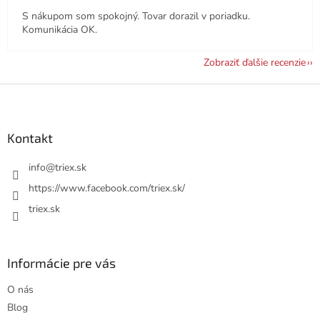
S nákupom som spokojný. Tovar dorazil v poriadku.
Komunikácia OK.
Zobraziť ďalšie recenzie
Z
á
p
ä
Kontakt
t
i
info
@
triex.sk
e
https://www.facebook.com/triex.sk/
triex.sk
Informácie pre vás
O nás
Blog