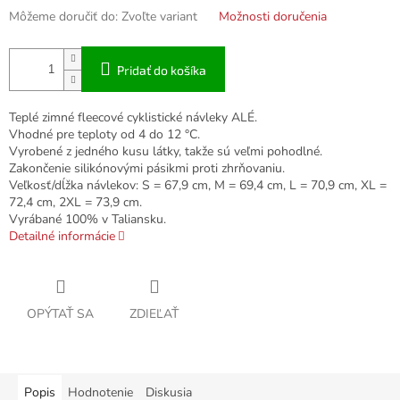
Môžeme doručiť do:
Zvoľte variant
Možnosti doručenia
Pridať do košíka
Teplé zimné fleecové cyklistické návleky ALÉ.
Vhodné pre teploty od 4 do 12 °C.
Vyrobené z jedného kusu látky, takže sú veľmi pohodlné.
Zakončenie silikónovými pásikmi proti zhrňovaniu.
Veľkosť/dĺžka návlekov: S = 67,9 cm, M = 69,4 cm, L = 70,9 cm, XL =
72,4 cm, 2XL = 73,9 cm.
Vyrábané 100% v Taliansku.
Detailné informácie
OPÝTAŤ SA
ZDIEĽAŤ
Popis
Hodnotenie
Diskusia