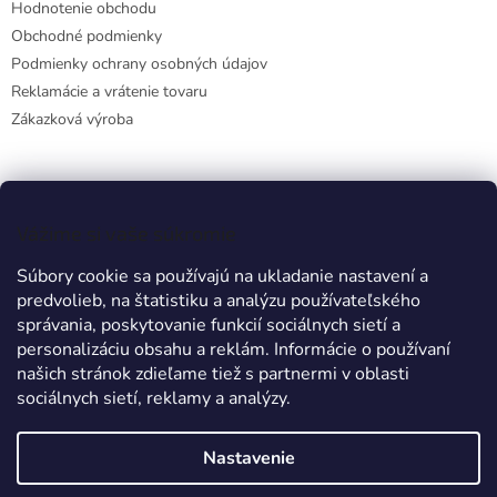
Hodnotenie obchodu
Obchodné podmienky
Podmienky ochrany osobných údajov
Reklamácie a vrátenie tovaru
Zákazková výroba
Facebook
Vážime si vaše súkromie
Súbory cookie sa používajú na ukladanie nastavení a
predvolieb, na štatistiku a analýzu používateľského
Prijímame online platby
správania, poskytovanie funkcií sociálnych sietí a
personalizáciu obsahu a reklám. Informácie o používaní
našich stránok zdieľame tiež s partnermi v oblasti
sociálnych sietí, reklamy a analýzy.
Nastavenie
Vytvoril Shoptet