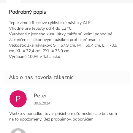
Podrobný popis
Teplé zimné fleecové cyklistické návleky ALÉ.
Vhodné pre teploty od 4 do 12 °C.
Vyrobené z jedného kusu látky, takže sú veľmi pohodlné.
Zakončenie silikónovými pásikmi proti zhrňovaniu.
Veľkosť/dĺžka návlekov: S = 67,9 cm, M = 69,4 cm, L = 70,9
cm, XL = 72,4 cm, 2XL = 73,9 cm.
Vyrábané 100% v Taliansku.
Peter
P
Hodnotenie obchodu je 4 z 5 hviezdičiek.
30.5.2024
Všetko v poriadku, tovar prišiel o niečo neskôr ale bol som
na to upozornený. Bez problémov, odporúčam