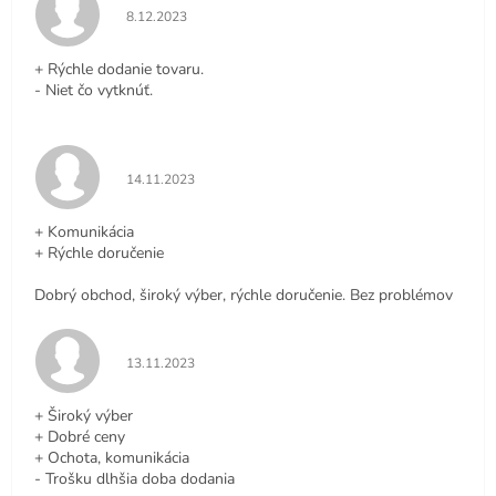
Hodnotenie obchodu je 5 z 5 hviezdičiek.
8.12.2023
+ Rýchle dodanie tovaru.
- Niet čo vytknúť.
Hodnotenie obchodu je 5 z 5 hviezdičiek.
14.11.2023
+ Komunikácia
+ Rýchle doručenie
Dobrý obchod, široký výber, rýchle doručenie. Bez problémov
Hodnotenie obchodu je 5 z 5 hviezdičiek.
13.11.2023
+ Široký výber
+ Dobré ceny
+ Ochota, komunikácia
- Trošku dlhšia doba dodania