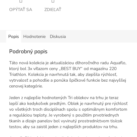
OPÝTAŤ SA
ZDIEĽAŤ
Popis
Hodnotenie
Diskusia
Podrobný popis
Táto nová kolekcia je aktualizáciou dlhoročného radu Aquaflo,
ktorý bol 3x víťazom ceny „BEST BUY“ od magazínu 220
Triathlon. Kolekcia je navrhnutá tak, aby zlepšila rýchlosť,
vytrvalosť a pohodlie a ponúka špičkové funkcie bez najvyššej
cenovej kategórie.
Jeden z najlepšie hodnotených Tri oblekov na trhu je teraz
lepší ako kedykoľvek predtým. Oblek je navrhnutý pre rýchlosť
vo všetkých troch disciplínach spolu s optimálnym komfortom
a reguláciou teploty. Je vyrobený s použitím prvotriednych
tkanín a dizajn panelov bol vyvinutý prostredníctvom tisícok
testov, aby sa zaistil jeden z najlepších produktov na trhu.