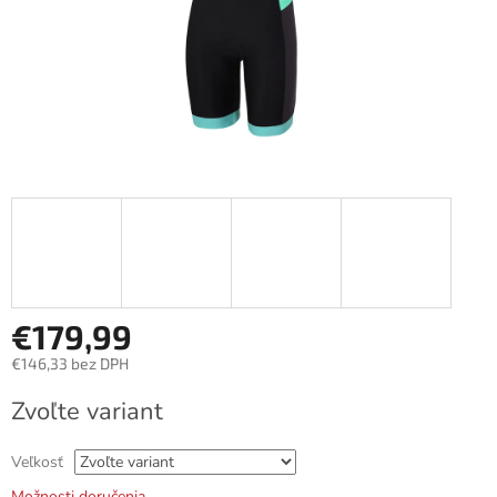
€179,99
€146,33 bez DPH
Jednotková
Zvoľte variant
cena:
Veľkosť
Možnosti doručenia