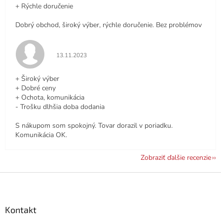
+ Rýchle doručenie
Dobrý obchod, široký výber, rýchle doručenie. Bez problémov
Hodnotenie obchodu je 5 z 5 hviezdičiek.
13.11.2023
+ Široký výber
+ Dobré ceny
+ Ochota, komunikácia
- Trošku dlhšia doba dodania
S nákupom som spokojný. Tovar dorazil v poriadku.
Komunikácia OK.
Zobraziť ďalšie recenzie
Z
á
p
ä
Kontakt
t