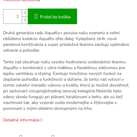
Pridať do košíka
Druhá generácia radu Aquaflo+ posúva našu ocenenú a veľmi
obľúbenú kolekciu Aquaflo ešte ďalej. Vylepšený strih, nová
panelová konštrukcia a super priedušná tkanina zaisťujú optimálne
vetranie a pohodlie.
Tento rad obsahuje našu vysoko hodnotenú vodeodolnú tkaninu
Aquaflo v kombinácii s ultra mäkkou a flexibilnou sieťovinou pre
lepšiu ventiláciu a styling. Existuje množstvo nových funkcií na
zlepšenie pohodlia a funkčnosti a dúfame, že tento rad vytvorí v
tomto odvetví meradlo výkonu a kvality, ktorú je možné dosiahnuť,
pri zachovaní vstupnej/strednej cenovej kategórie.Nielenže tieto
odevy skvele fungujú pri plávaní, bicyklovaní a behu, ale sú tiež
navrhnuté tak, aby vyzerali oveľa modernejšie a štýlovejšie v
porovnaní s inými oblekmi dostupnými na trhu.
Detailné informácie