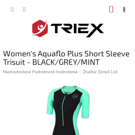
Prejsť
NÁKUP
na
obsah
KOŠÍK
Women's Aquaflo Plus Short Sleeve
Trisuit - BLACK/GREY/MINT
Priemerné
Neohodnotené
Podrobnosti hodnotenia
Značka:
Zone3 Ltd
hodnotenie
produktu
je
0,0
z
5
hviezdičiek.