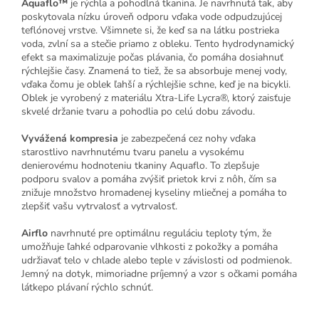
Aquaflo™
je rýchla a pohodlná tkanina. Je navrhnutá tak, aby
poskytovala nízku úroveň odporu vďaka vode odpudzujúcej
teflónovej vrstve. Všimnete si, že keď sa na látku postrieka
voda, zvlní sa a stečie priamo z obleku. Tento hydrodynamický
efekt sa maximalizuje počas plávania, čo pomáha dosiahnuť
rýchlejšie časy. Znamená to tiež, že sa absorbuje menej vody,
vďaka čomu je oblek ľahší a rýchlejšie schne, keď je na bicykli.
Oblek je vyrobený z materiálu Xtra-Life Lycra®, ktorý zaisťuje
skvelé držanie tvaru a pohodlia po celú dobu závodu.
Vyvážená kompresia
je zabezpečená cez nohy vďaka
starostlivo navrhnutému tvaru panelu a vysokému
denierovému hodnoteniu tkaniny Aquaflo. To zlepšuje
podporu svalov a pomáha zvýšiť prietok krvi z nôh, čím sa
znižuje množstvo hromadenej kyseliny mliečnej a pomáha to
zlepšiť vašu vytrvalosť a vytrvalosť.
Airflo
navrhnuté pre optimálnu reguláciu teploty tým, že
umožňuje ľahké odparovanie vlhkosti z pokožky a pomáha
udržiavať telo v chlade alebo teple v závislosti od podmienok.
Jemný na dotyk, mimoriadne príjemný a vzor s očkami pomáha
látkepo plávaní rýchlo schnúť.