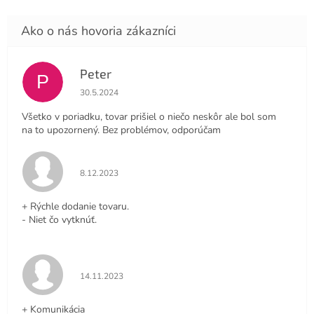
Peter
P
Hodnotenie obchodu je 4 z 5 hviezdičiek.
30.5.2024
Všetko v poriadku, tovar prišiel o niečo neskôr ale bol som
na to upozornený. Bez problémov, odporúčam
Hodnotenie obchodu je 5 z 5 hviezdičiek.
8.12.2023
+ Rýchle dodanie tovaru.
- Niet čo vytknúť.
Hodnotenie obchodu je 5 z 5 hviezdičiek.
14.11.2023
+ Komunikácia