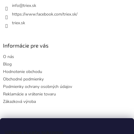
i
info
@
triex.sk
e
https://www.facebook.com/triex.sk/
triex.sk
Informácie pre vás
O nás
Blog
Hodnotenie obchodu
Obchodné podmienky
Podmienky ochrany osobných údajov
Reklamácie a vrátenie tovaru
Zákazková výroba
Facebook
Vážime si vaše súkromie