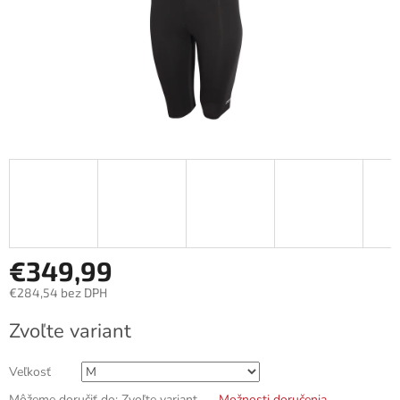
€349,99
€284,54 bez DPH
Jednotková
Zvoľte variant
cena:
Veľkosť
Môžeme doručiť do:
Zvoľte variant
Možnosti doručenia