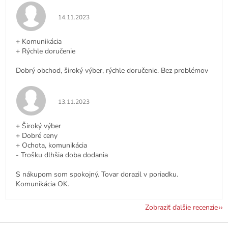
Hodnotenie obchodu je 5 z 5 hviezdičiek.
14.11.2023
+ Komunikácia
+ Rýchle doručenie
Dobrý obchod, široký výber, rýchle doručenie. Bez problémov
Hodnotenie obchodu je 5 z 5 hviezdičiek.
13.11.2023
+ Široký výber
+ Dobré ceny
+ Ochota, komunikácia
- Trošku dlhšia doba dodania
S nákupom som spokojný. Tovar dorazil v poriadku.
Komunikácia OK.
Zobraziť ďalšie recenzie
Z