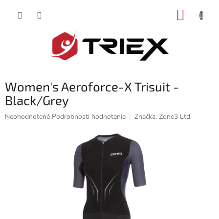
Prejsť
NÁKUP
na
obsah
KOŠÍK
Women's Aeroforce-X Trisuit -
Black/Grey
Priemerné
Neohodnotené
Podrobnosti hodnotenia
Značka:
Zone3 Ltd
hodnotenie
produktu
je
0,0
z
5
hviezdičiek.