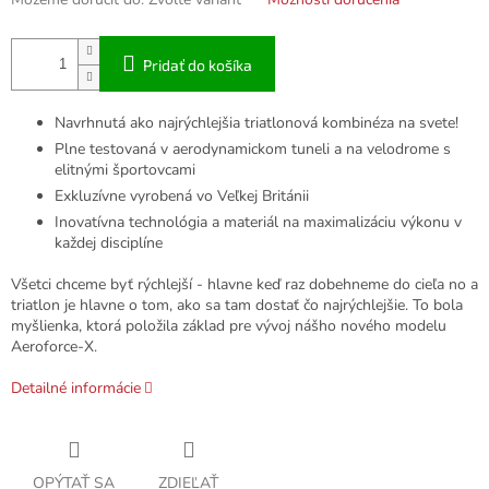
Pridať do košíka
Navrhnutá ako najrýchlejšia triatlonová kombinéza na svete!
Plne testovaná v aerodynamickom tuneli a na velodrome s
elitnými športovcami
Exkluzívne vyrobená vo Veľkej Británii
Inovatívna technológia a materiál na maximalizáciu výkonu v
každej disciplíne
Všetci chceme byť rýchlejší - hlavne keď raz dobehneme do cieľa no a
triatlon je hlavne o tom, ako sa tam dostať čo najrýchlejšie. To bola
myšlienka, ktorá položila základ pre vývoj nášho nového modelu
Aeroforce-X.
Detailné informácie
OPÝTAŤ SA
ZDIEĽAŤ