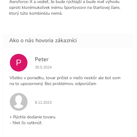
Aeroforce-X a vedieť, že bude rýchlejší a bude mať výhodu
oproti ktorémukoľvek inému športovcovi na štartovej čiare,
ktorý túto kombinézu nemá.
Peter
P
Hodnotenie obchodu je 4 z 5 hviezdičiek.
30.5.2024
Všetko v poriadku, tovar prišiel o niečo neskôr ale bol som
na to upozornený. Bez problémov, odporúčam
Hodnotenie obchodu je 5 z 5 hviezdičiek.
8.12.2023
+ Rýchle dodanie tovaru.
- Niet čo vytknúť.