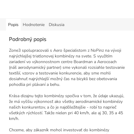
Popis
Hodnotenie
Diskusia
Podrobný popis
Zone3 spolupracovali s Aero špecialistom z NoPinz na vývoji
najrýchlejšej triatlonovej kombinézy na svete. S využitím
zariadení vo výkonnostnom centre Boardman a Aerocoach
(náš aerodynamický partner) sme vykonali rozsiahle testovanie
textílií, vzorov a testovanie konkurencie, aby sme mohli
dosiahnuť najrýchlejší možný čas na bicykli bez obetovania
pohodlia pri plávaní a behu.
Krása dizajnu tejto kombinézy spočíva v tom, že údaje ukazujú,
že má vyššiu výkonnosť ako všetky aerodinamické kombinézy
našich konkurentov, a čo je najdôležitejšie - robí to naprieč
všetkých rýchlostí. Takže nielen pri 40 km/h, ale aj 30, 35 a 45
km/h.
Chceme, aby zákazník mohol investovať do kombinézy