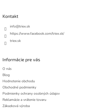
á
p
ä
Kontakt
t
i
info
@
triex.sk
e
https://www.facebook.com/triex.sk/
triex.sk
Informácie pre vás
O nás
Blog
Hodnotenie obchodu
Obchodné podmienky
Podmienky ochrany osobných údajov
Reklamácie a vrátenie tovaru
Zákazková výroba