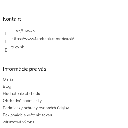
á
p
ä
Kontakt
t
i
info
@
triex.sk
e
https://www.facebook.com/triex.sk/
triex.sk
Informácie pre vás
O nás
Blog
Hodnotenie obchodu
Obchodné podmienky
Podmienky ochrany osobných údajov
Reklamácie a vrátenie tovaru
Zákazková výroba