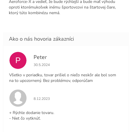
Aeroforce-X a vedieť, že bude rýchlejší a bude mať výhodu
oproti ktorémukoľvek inému športovcovi na štartovej čiare,
ktorý túto kombinézu nemá.
Peter
P
Hodnotenie obchodu je 4 z 5 hviezdičiek.
30.5.2024
Všetko v poriadku, tovar prišiel o niečo neskôr ale bol som
na to upozornený. Bez problémov, odporúčam
Hodnotenie obchodu je 5 z 5 hviezdičiek.
8.12.2023
+ Rýchle dodanie tovaru.
- Niet čo vytknúť.