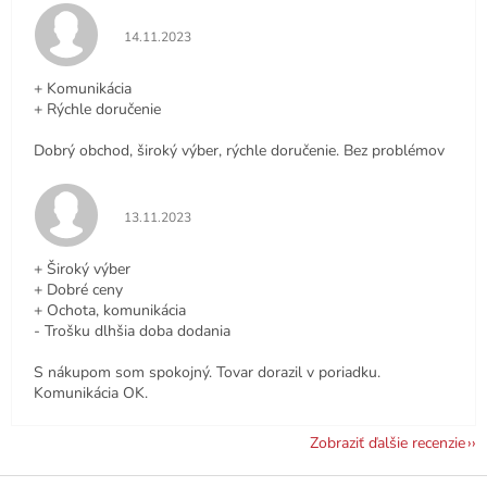
Hodnotenie obchodu je 5 z 5 hviezdičiek.
14.11.2023
+ Komunikácia
+ Rýchle doručenie
Dobrý obchod, široký výber, rýchle doručenie. Bez problémov
Hodnotenie obchodu je 5 z 5 hviezdičiek.
13.11.2023
+ Široký výber
+ Dobré ceny
+ Ochota, komunikácia
- Trošku dlhšia doba dodania
S nákupom som spokojný. Tovar dorazil v poriadku.
Komunikácia OK.
Zobraziť ďalšie recenzie
Z