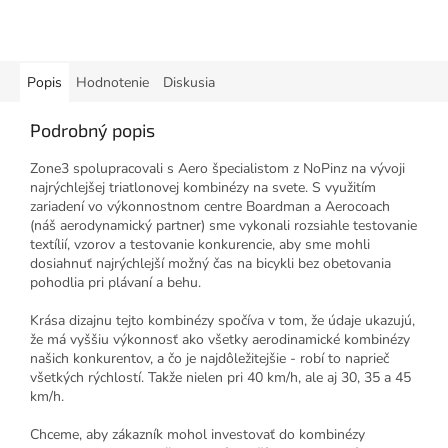
Popis
Hodnotenie
Diskusia
Podrobný popis
Zone3 spolupracovali s Aero špecialistom z NoPinz na vývoji
najrýchlejšej triatlonovej kombinézy na svete. S využitím
zariadení vo výkonnostnom centre Boardman a Aerocoach
(náš aerodynamický partner) sme vykonali rozsiahle testovanie
textílií, vzorov a testovanie konkurencie, aby sme mohli
dosiahnuť najrýchlejší možný čas na bicykli bez obetovania
pohodlia pri plávaní a behu.
Krása dizajnu tejto kombinézy spočíva v tom, že údaje ukazujú,
že má vyššiu výkonnosť ako všetky aerodinamické kombinézy
našich konkurentov, a čo je najdôležitejšie - robí to naprieč
všetkých rýchlostí. Takže nielen pri 40 km/h, ale aj 30, 35 a 45
km/h.
Chceme, aby zákazník mohol investovať do kombinézy