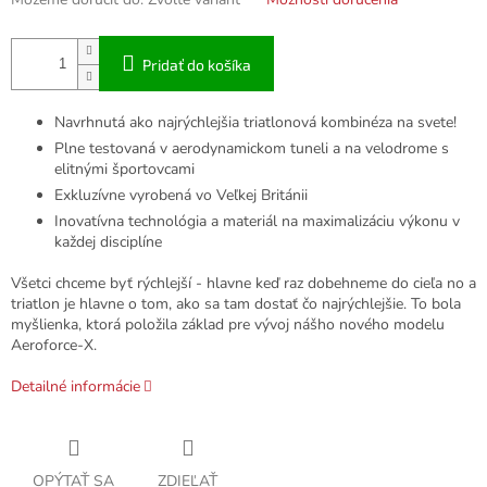
Pridať do košíka
Navrhnutá ako najrýchlejšia triatlonová kombinéza na svete!
Plne testovaná v aerodynamickom tuneli a na velodrome s
elitnými športovcami
Exkluzívne vyrobená vo Veľkej Británii
Inovatívna technológia a materiál na maximalizáciu výkonu v
každej disciplíne
Všetci chceme byť rýchlejší - hlavne keď raz dobehneme do cieľa no a
triatlon je hlavne o tom, ako sa tam dostať čo najrýchlejšie. To bola
myšlienka, ktorá položila základ pre vývoj nášho nového modelu
Aeroforce-X.
Detailné informácie
OPÝTAŤ SA
ZDIEĽAŤ