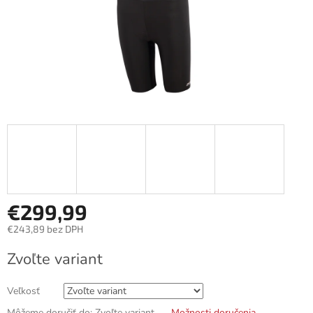
€299,99
€243,89 bez DPH
Jednotková
Zvoľte variant
cena:
Veľkosť
Môžeme doručiť do:
Zvoľte variant
Možnosti doručenia