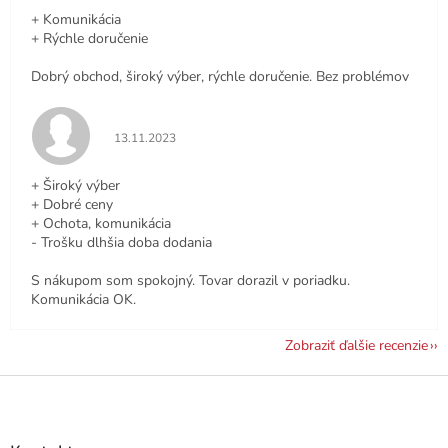
+ Komunikácia
+ Rýchle doručenie
Dobrý obchod, široký výber, rýchle doručenie. Bez problémov
Hodnotenie obchodu je 5 z 5 hviezdičiek.
13.11.2023
+ Široký výber
+ Dobré ceny
+ Ochota, komunikácia
- Trošku dlhšia doba dodania
S nákupom som spokojný. Tovar dorazil v poriadku.
Komunikácia OK.
Zobraziť ďalšie recenzie
Z
á
p