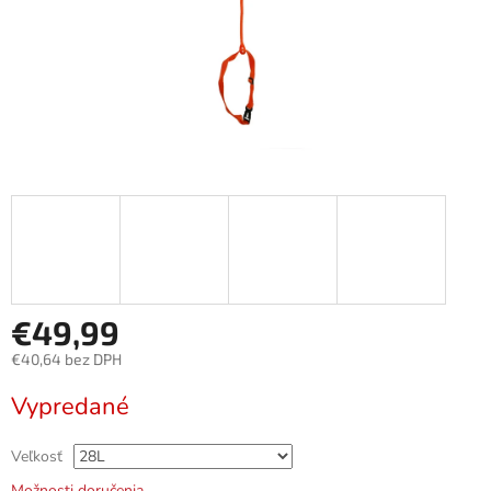
€49,99
€40,64 bez DPH
Jednotková
Vypredané
cena:
Veľkosť
Možnosti doručenia