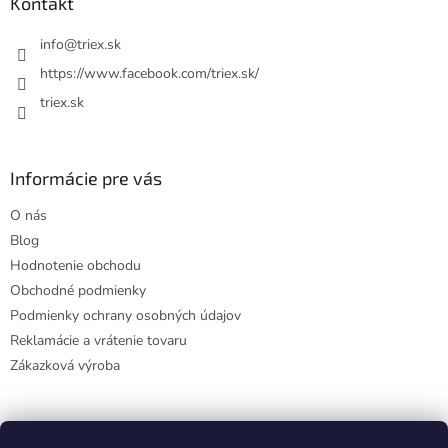
ä
Kontakt
t
i
info
@
triex.sk
e
https://www.facebook.com/triex.sk/
triex.sk
Informácie pre vás
O nás
Blog
Hodnotenie obchodu
Obchodné podmienky
Podmienky ochrany osobných údajov
Reklamácie a vrátenie tovaru
Zákazková výroba
Facebook