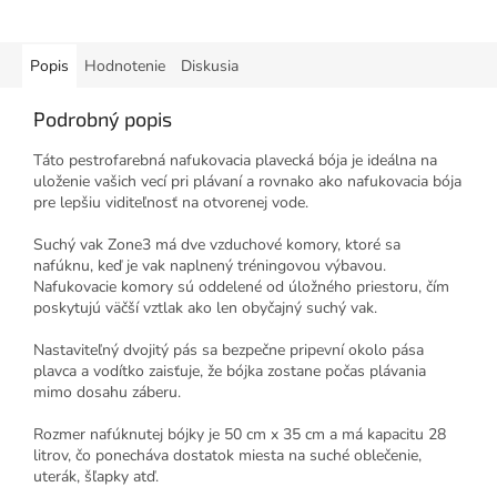
Popis
Hodnotenie
Diskusia
Podrobný popis
Táto pestrofarebná nafukovacia plavecká bója je ideálna na
uloženie vašich vecí pri plávaní a rovnako ako nafukovacia bója
pre lepšiu viditeľnosť na otvorenej vode.
Suchý vak Zone3 má dve vzduchové komory, ktoré sa
nafúknu, keď je vak naplnený tréningovou výbavou.
Nafukovacie komory sú oddelené od úložného priestoru, čím
poskytujú väčší vztlak ako len obyčajný suchý vak.
Nastaviteľný dvojitý pás sa bezpečne pripevní okolo pása
plavca a vodítko zaisťuje, že bójka zostane počas plávania
mimo dosahu záberu.
Rozmer nafúknutej bójky je 50 cm x 35 cm a má kapacitu 28
litrov, čo ponecháva dostatok miesta na suché oblečenie,
uterák, šľapky atď.