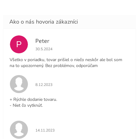
Peter
P
Hodnotenie obchodu je 4 z 5 hviezdičiek.
30.5.2024
Všetko v poriadku, tovar prišiel o niečo neskôr ale bol som
na to upozornený. Bez problémov, odporúčam
Hodnotenie obchodu je 5 z 5 hviezdičiek.
8.12.2023
+ Rýchle dodanie tovaru.
- Niet čo vytknúť.
Hodnotenie obchodu je 5 z 5 hviezdičiek.
14.11.2023