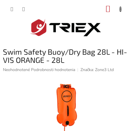
Prejsť
NÁKUP
na
obsah
KOŠÍK
Swim Safety Buoy/Dry Bag 28L - HI-
VIS ORANGE - 28L
Priemerné
Neohodnotené
Podrobnosti hodnotenia
Značka:
Zone3 Ltd
hodnotenie
produktu
je
0,0
z
5
hviezdičiek.