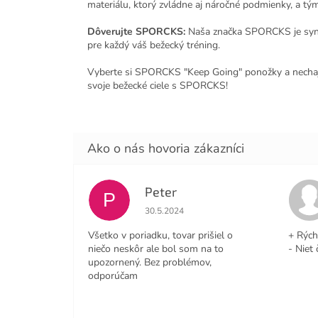
materiálu, ktorý zvládne aj náročné podmienky, a tým
Dôverujte SPORCKS:
Naša značka SPORCKS je synon
pre každý váš bežecký tréning.
Vyberte si SPORCKS "Keep Going" ponožky a nechajt
svoje bežecké ciele s SPORCKS!
Peter
P
Hodnotenie obchodu je 4 z 5 hviezdičiek
30.5.2024
Všetko v poriadku, tovar prišiel o
+ Rých
niečo neskôr ale bol som na to
- Niet 
upozornený. Bez problémov,
odporúčam