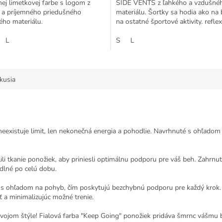
nej limetkovej farbe s logom z
SIDE VENTS z ľahkého a vzdušné
 a príjemného priedušného
materiálu. Šortky sa hodia ako na 
ého materiálu.
na ostatné športové aktivity. refle
2...
L
S
L
kusia
istuje limit, len nekonečná energia a pohodlie. Navrhnuté s ohľadom 
lili tkanie ponožiek, aby priniesli optimálnu podporu pre váš beh. Zahrnu
dlné po celú dobu.
 ohľadom na pohyb, čím poskytujú bezchybnú podporu pre každý krok. Ma
 a minimalizujúc možné trenie.
ojom štýle! Fialová farba "Keep Going" ponožiek pridáva šmrnc vášmu