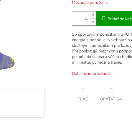
Možnosti doručenia
Pridať do koš
So športovými ponožkami SPORCK
energia a pohodlie. Navrhnuté s
ideálnym spoločníkom pre každý
čím poskytujú bezchybnú podporu
prispôsobí sa tvaru vášho chodi
minimalizujúc možné trenie.
Detailné informácie
TLAČ
OPÝTAŤ SA