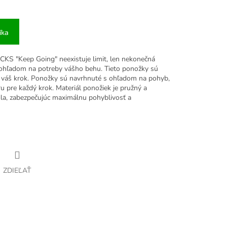
íka
S "Keep Going" neexistuje limit, len nekonečná
 ohľadom na potreby vášho behu. Tieto ponožky sú
 váš krok.
Ponožky sú navrhnuté s ohľadom na pohyb,
 pre každý krok. Materiál ponožiek je pružný a
dla, zabezpečujúc maximálnu pohyblivosť a
ZDIEĽAŤ