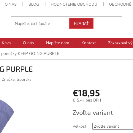
O NÁS
BLOG
HODNOTENIE OBCHODU
OBCHODNÉ 
HĽADAŤ
Káva
O nás
Napíšte nám
Kontakt
Zákazková vý
é ponožky KEEP GOING PURPLE
NG PURPLE
Značka:
Sporcks
€18,95
€15,41 bez DPH
Jednotková
Zvoľte variant
cena:
Veľkosť