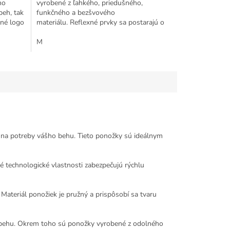
ho
vyrobené z ľahkého, priedušného,
beh, tak
funkčného a bezšvového
xné logo
materiálu. Reflexné prvky sa postarajú o
bezpečný beh za...
M
na potreby vášho behu. Tieto ponožky sú ideálnym
té technologické vlastnosti zabezpečujú rýchlu
teriál ponožiek je pružný a prispôsobí sa tvaru
 behu. Okrem toho sú ponožky vyrobené z odolného