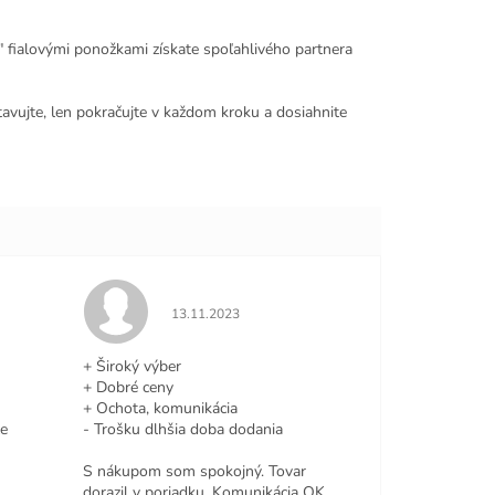
fialovými ponožkami získate spoľahlivého partnera
vujte, len pokračujte v každom kroku a dosiahnite
e 5 z 5 hviezdičiek.
Hodnotenie obchodu je 5 z 5 hviezdičiek.
13.11.2023
+ Široký výber
+ Dobré ceny
+ Ochota, komunikácia
le
- Trošku dlhšia doba dodania
S nákupom som spokojný. Tovar
dorazil v poriadku. Komunikácia OK.