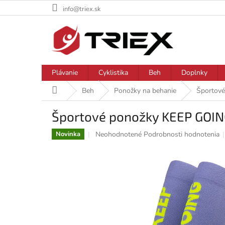
Prejsť
info@triex.sk
na
obsah
Plávanie
Cyklistika
Beh
Doplnky
Domov
Beh
Ponožky na behanie
Športov
Športové ponožky KEEP GOI
Priemerné
Neohodnotené
Podrobnosti hodnotenia
Novinka
hodnotenie
produktu
je
0,0
z
5
hviezdičiek.