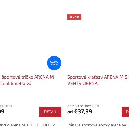
Akcia
€32,99
–18 %
 športové tričko ARENA M
Športové kraťasy ARENA M S
 Cool limetková
VENTS ČIERNA
bez DPH
od €30,89 bez DPH
99
€37,99
od
DETAIL
D
tričko arena M TEE CF COOL v
Pánske športové šortky arena W