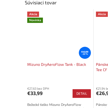
Súvisiaci tovar
Akcia
Akcia
Novinka
€43,99
–22 %
Mizuno DryAeroFlow Tank - Black
Pánske
Tee CF
€27,63 bez DPH
€21,94 
€33,99
€26,
DETAIL
Bežecké tielko Mizuno DryAeroFlow
Pánske 