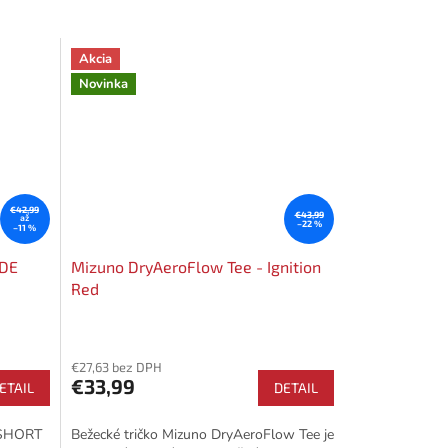
Akcia
Novinka
€42,99
€43,99
až
–22 %
–11 %
IDE
Mizuno DryAeroFlow Tee - Ignition
Red
€27,63 bez DPH
€33,99
ETAIL
DETAIL
 SHORT
Bežecké tričko Mizuno DryAeroFlow Tee je