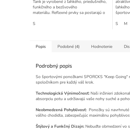
Tank je vyrobené z ľahkého, priedušného,
atraktív
funkčného a bezšvového
ľahkého
materiálu. Reflexné prvky sa postarajú o
športov
bezpečný beh za...
S
S
M
Popis
Podobné (4)
Hodnotenie
Dis
Podrobný popis
So športovými ponožkami SPORCKS "Keep Going" neex
spoločníkom pre každý váš krok.
Technologická Výnimočnosť:
Naši inžinieri zdokona
absorpciu potu a udržiavajú vaše nohy suché a poho
Neobmedzená Pohyblivosť:
Ponožky sú navrhnuté s
vášho chodidla, zabezpečujúc maximálnu pohyblivosť
Štýlový a Funkčný Dizajn:
Nebuďte obmedzení vo sv