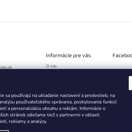
Informácie pre vás
Facebo
O nás
triex.sk
Blog
://www.facebook.co
Hodnotenie obchodu
x.sk/
vaše súkromie
Obchodné podmienky
k
e sa používajú na ukladanie nastavení a predvolieb, na
Podmienky ochrany
osobných údajov
 analýzu používateľského správania, poskytovanie funkcií
ietí a personalizáciu obsahu a reklám. Informácie o
Reklamácie a vrátenie tovaru
šich stránok zdieľame tiež s partnermi v oblasti
Zákazková výroba
ietí, reklamy a analýzy.