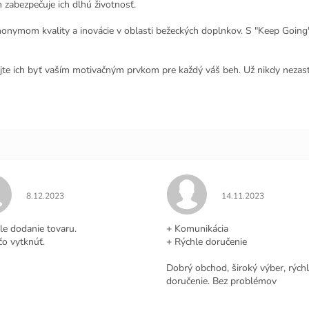
 zabezpečuje ich dlhú životnosť.
ymom kvality a inovácie v oblasti bežeckých doplnkov. S "Keep Going" 
e ich byť vaším motivačným prvkom pre každý váš beh. Už nikdy nezasta
Hodnotenie obchodu je 5 z 5 hviezdičiek.
Hodnotenie obchodu j
8.12.2023
14.11.2023
.
le dodanie tovaru.
+ Komunikácia
čo vytknúť.
+ Rýchle doručenie
Dobrý obchod, široký výber, rých
doručenie. Bez problémov