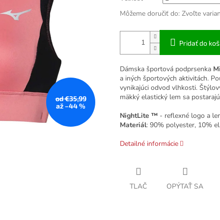
Môžeme doručiť do:
Zvoľte varia
Pridať do koš
Dámska športová podprsenka
Mi
a iných športových aktivitách. Po
vynikajúci odvod vlhkosti. Štýlo
mäkký elastický lem sa postarajú
od €35,99
až –44 %
NightLite ™
- reflexné logo a l
Materiál
: 90% polyester, 10% e
Detailné informácie
TLAČ
OPÝTAŤ SA