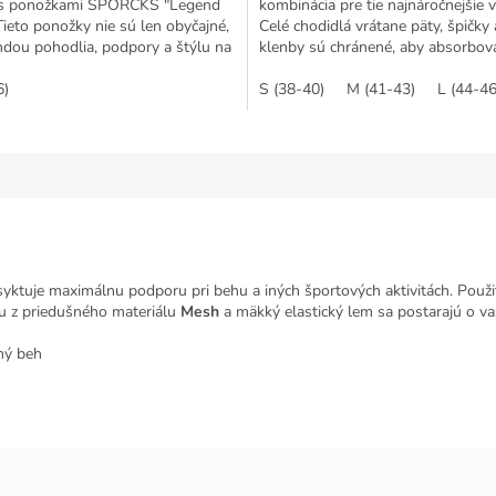
 s ponožkami SPORCKS "Legend
kombinácia pre tie najnáročnejšie 
Tieto ponožky nie sú len obyčajné,
Celé chodidlá vrátane päty, špičky 
ndou pohodlia, podpory a štýlu na
klenby sú chránené, aby absorbova
 dráhe....
náraz. Špeciálne...
6)
S (38-40)
M (41-43)
L (44-46
yktuje maximálnu podporu pri behu a iných športových aktivitách. Použit
elu z priedušného materiálu
Mesh
a mäkký elastický lem sa postarajú o va
ný beh