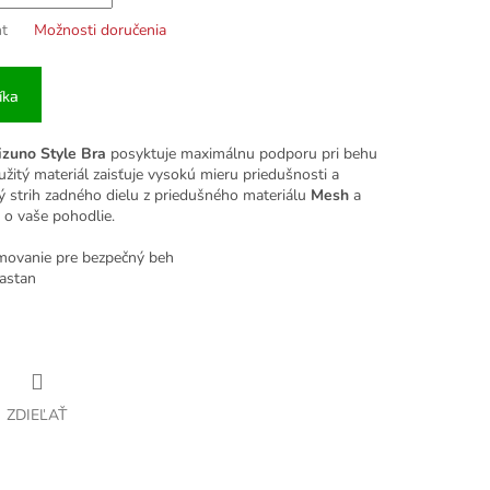
nt
Možnosti doručenia
íka
zuno Style Bra
posyktuje maximálnu podporu pri behu
užitý materiál zaisťuje vysokú mieru priedušnosti a
vý strih zadného dielu z priedušného materiálu
Mesh
a
 o vaše pohodlie.
emovanie pre bezpečný beh
lastan
ZDIEĽAŤ