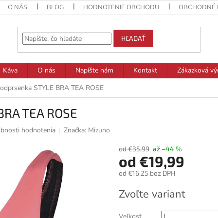
O NÁS
BLOG
HODNOTENIE OBCHODU
OBCHODNÉ 
HĽADAŤ
Káva
O nás
Napíšte nám
Kontakt
Zákazková vý
podprsenka STYLE BRA TEA ROSE
BRA TEA ROSE
bnosti hodnotenia
Značka:
Mizuno
od €35,99
až –44 %
od
€19,99
od
€16,25
bez DPH
Jednotková
Zvoľte variant
cena:
Veľkosť