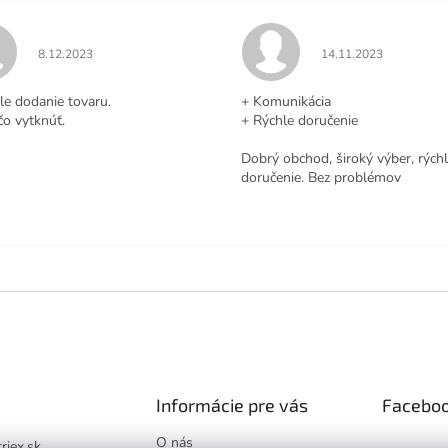
Hodnotenie obchodu je 5 z 5 hviezdičiek.
Hodnotenie obchodu j
8.12.2023
14.11.2023
.
le dodanie tovaru.
+ Komunikácia
čo vytknúť.
+ Rýchle doručenie
Dobrý obchod, široký výber, rých
doručenie. Bez problémov
Informácie pre vás
Facebo
O nás
triex.sk