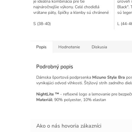
je ideálna kombinácia pre tie
úroveň
najnáročnejšie výkony. Celé chodidlá
Black". 
vrátane päty, špičky a klenby sú chránené
sú lege
proti absorpcii nárazu....
bežeckej
S (38-40)
L (44-4
Popis
Hodnotenie
Diskusia
Podrobný popis
Dámska športová podprsenka
Mizuno Style Bra
pos
vynikajúci odvod vlhkosti. Štýlový strih zadného di
NightLite ™
- reflexné logo a lemovanie pre bezpeč
Materiál
: 90% polyester, 10% elastan