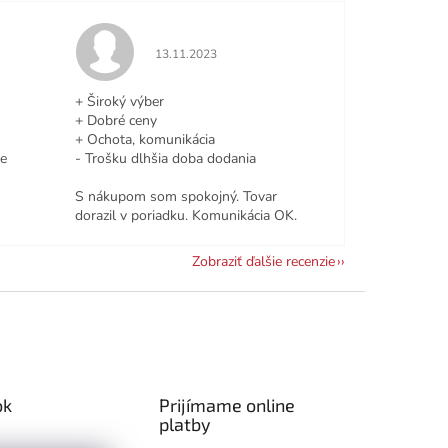
e 5 z 5 hviezdičiek.
Hodnotenie obchodu je 5 z 5 hviezdičiek.
13.11.2023
+ Široký výber
+ Dobré ceny
+ Ochota, komunikácia
le
- Trošku dlhšia doba dodania
S nákupom som spokojný. Tovar
dorazil v poriadku. Komunikácia OK.
Zobraziť ďalšie recenzie
ok
Prijímame online
platby