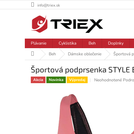
Prejsť
info@triex.sk
na
obsah
Plávanie
Cyklistika
Beh
Doplnky
Domov
Beh
Dámske oblečenie
Športová 
Športová podprsenka STYLE 
Priemerné
Neohodnotené
Podro
Akcia
Novinka
Výpredaj
hodnotenie
produktu
je
0,0
z
5
hviezdičiek.