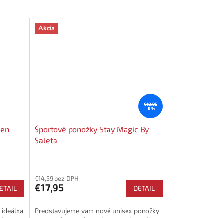
Akcia
€18,95
–5 %
een
Športové ponožky Stay Magic By
Saleta
€14,59 bez DPH
€17,95
ETAIL
DETAIL
e ideálna
Predstavujeme vam nové unisex ponožky