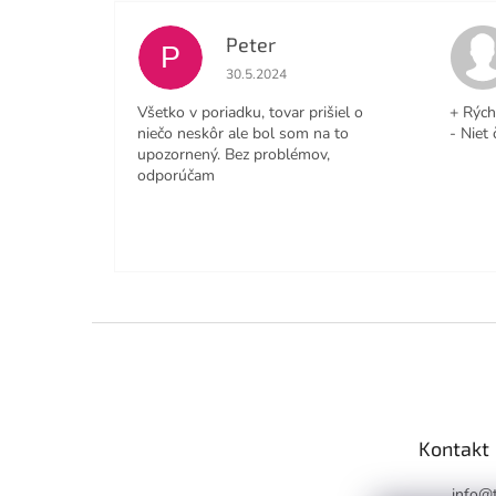
Peter
P
Hodnotenie obchodu je 4 z 5 hviezdičiek
30.5.2024
Všetko v poriadku, tovar prišiel o
+ Rých
niečo neskôr ale bol som na to
- Niet 
upozornený. Bez problémov,
odporúčam
Z
á
p
ä
t
Kontakt
i
e
info
@