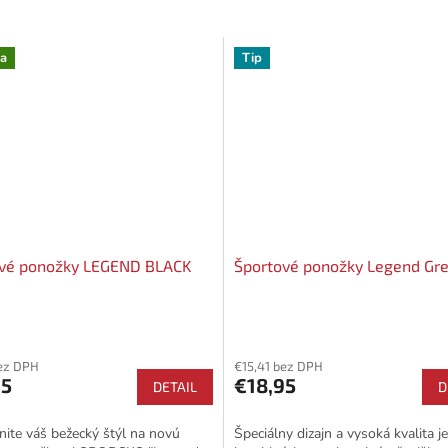
a
Tip
vé ponožky LEGEND BLACK
Športové ponožky Legend Gr
bez DPH
€15,41 bez DPH
95
€18,95
DETAIL
D
nite váš bežecký štýl na novú
Špeciálny dizajn a vysoká kvalita j