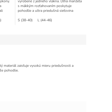
výkony.
vyrobené z jedného vlákna. Dlhá manžeta
a
s mäkkým rozťahovaním poskytuje
li
pohodlie a ultra priedušná sieťovina
zaisťuje dokonalú...
)
S (38-40)
L (44-46)
ý materiál zaisťuje vysokú mieru priedušnosti a
še pohodlie.