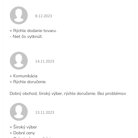
Hodnotenie obchodu je 5 z 5 hviezdičiek.
8.12.2023
+ Rýchle dodanie tovaru.
- Niet čo vytknúť.
Hodnotenie obchodu je 5 z 5 hviezdičiek.
14.11.2023
+ Komunikácia
+ Rýchle doručenie
Dobrý obchod, široký výber, rýchle doručenie. Bez problémov
Hodnotenie obchodu je 5 z 5 hviezdičiek.
13.11.2023
+ Široký výber
+ Dobré ceny