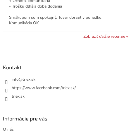
+ Ochota, komunikácia
- Trošku dlhšia doba dodania
S nákupom som spokojný. Tovar dorazil v poriadku.
Komunikácia OK.
Zobraziť ďalšie recenzie
Z
á
p
ä
Kontakt
t
i
info
@
triex.sk
e
https://www.facebook.com/triex.sk/
triex.sk
Informácie pre vás
O nás