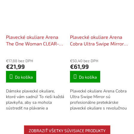
Plavecké okuliare Arena
Plavecké okuliare Arena
The One Woman CLEAR-
Cobra Ultra Swipe Mirror
PINK
Ružová / Indoor
€17,88 bez DPH
€50,40 bez DPH
€21,99
€61,99
Do košíka
Do košíka
Dámske plavecké okuliare,
Plavecké okuliare Arena Cobra
ktoré vám sadnú! To rieši každá
Ultra Swipe Mirror sú
plavkyňa, aby sa mohola
profesionálne pretekárske
sústrediť na plávanie a
plavecké okuliare s revolučnou
nemusela po každej dĺžke
technológiou proti
vylievať vodu z okuliarov. Ale
zahmlievaniu Swipe, ktorá sa...
ako nájsť...
ZOBRAZIŤ VŠETKY SÚVISIACE PRODUKTY