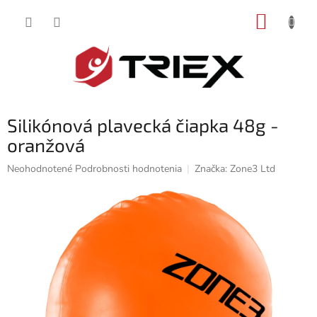
Prejsť
NÁKUP
na
obsah
KOŠÍK
Silikónová plavecká čiapka 48g -
oranžová
Priemerné
Neohodnotené
Podrobnosti hodnotenia
Značka:
Zone3 Ltd
hodnotenie
produktu
je
0,0
z
5
hviezdičiek.