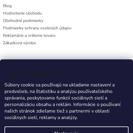
Blog
Hodnotenie obchodu
Obchodné podmienky
Podmienky ochrany osobných údajov
Reklamácie a vrátenie tovaru
Zákazková výroba
Facebook
Vážime si vaše súkromie
Súbory cookie sa používajú na ukladanie nastavení a
predvolieb, na štatistiku a analýzu používateľského
Prijímame online platby
správania, poskytovanie funkcií sociálnych sietí a
personalizáciu obsahu a reklám. Informácie o používaní
našich stránok zdieľame tiež s partnermi v oblasti
sociálnych sietí, reklamy a analýzy.