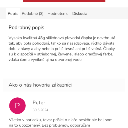
Popis
Podobné (3)
Hodnotenie
Diskusia
Podrobný popis
Vysoko kvalitná 48g silikónová plavecká čiapka je navrhnutá
tak, aby bola pohodlná, ľahko sa nasadzovala, rýchlo dávala
dolu z hlavy a aby nebola príliš tesná ani príliš voľná. Čiapky
sú k dispozícii v striebornej, červenej, alebo oranžovej farbe,
vďaka čomu vyniknú aj na otvorenej vode.
Peter
P
Hodnotenie obchodu je 4 z 5 hviezdičiek.
30.5.2024
Všetko v poriadku, tovar prišiel o niečo neskôr ale bol som
na to upozornený. Bez problémov, odporúčam