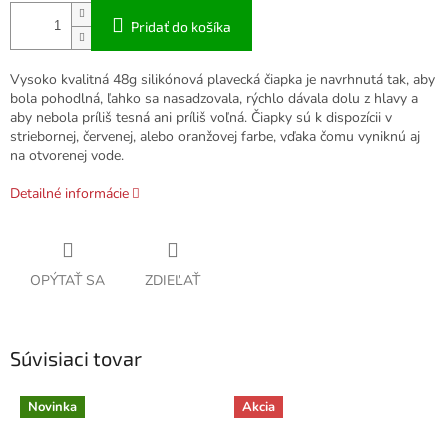
Pridať do košíka
Vysoko kvalitná 48g silikónová plavecká čiapka je navrhnutá tak, aby
bola pohodlná, ľahko sa nasadzovala, rýchlo dávala dolu z hlavy a
aby nebola príliš tesná ani príliš voľná. Čiapky sú k dispozícii v
striebornej, červenej, alebo oranžovej farbe, vďaka čomu vyniknú aj
na otvorenej vode.
Detailné informácie
OPÝTAŤ SA
ZDIEĽAŤ
Súvisiaci tovar
Novinka
Akcia