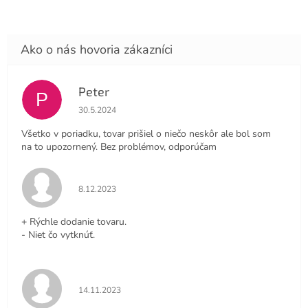
Peter
P
Hodnotenie obchodu je 4 z 5 hviezdičiek.
30.5.2024
Všetko v poriadku, tovar prišiel o niečo neskôr ale bol som
na to upozornený. Bez problémov, odporúčam
Hodnotenie obchodu je 5 z 5 hviezdičiek.
8.12.2023
+ Rýchle dodanie tovaru.
- Niet čo vytknúť.
Hodnotenie obchodu je 5 z 5 hviezdičiek.
14.11.2023