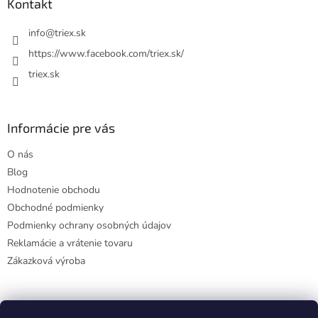
ä
Kontakt
t
i
info
@
triex.sk
e
https://www.facebook.com/triex.sk/
triex.sk
Informácie pre vás
O nás
Blog
Hodnotenie obchodu
Obchodné podmienky
Podmienky ochrany osobných údajov
Reklamácie a vrátenie tovaru
Zákazková výroba
Facebook