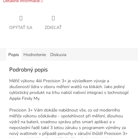
Detailné informácie
OPÝTAŤ SA
ZDIEĽAŤ
Popis
Hodnotenie
Diskusia
Podrobný popis
Měřič výkonu 4iiii Precision 3+ je výsledkem vývoje a
zkušeností lídra v oboru měření wattů na klikách. Jako jediný
cyklistický produkt na trhu nabízí nativní integraci s technologií
Apple Findy My.
Precision 3+ Vám dokáže nabídnout vše, co od moderního
měřiče výkonu očekáváte - spolehlivost při měření, dlouhou
výdrž na baterii, snadnou správu přes smart aplikaci a v
neposlední řadě také 3 letou záruku s programem výměny za
nový wattmetr v případě poruchy v záruční lhůtě! Precision 3+