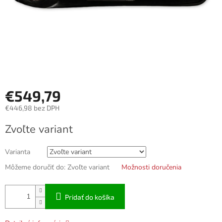
€549,79
€446,98 bez DPH
Jednotková
Zvoľte variant
cena:
Varianta
Môžeme doručiť do:
Zvoľte variant
Možnosti doručenia
Pridať do košíka