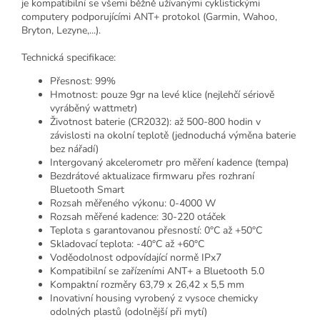
je kompatibilní se všemi běžně užívanými cyklistickými
computery podporujícími ANT+ protokol (Garmin, Wahoo,
Bryton, Lezyne,...).
Technická specifikace:
Přesnost: 99%
Hmotnost: pouze 9gr na levé klice (nejlehčí sériově
vyráběný wattmetr)
Životnost baterie (CR2032): až 500-800 hodin v
závislosti na okolní teplotě (jednoduchá výměna baterie
bez nářadí)
Intergovaný akcelerometr pro měření kadence (tempa)
Bezdrátové aktualizace firmwaru přes rozhraní
Bluetooth Smart
Rozsah měřeného výkonu: 0-4000 W
Rozsah měřené kadence: 30-220 otáček
Teplota s garantovanou přesností: 0°C až +50°C
Skladovací teplota: -40°C až +60°C
Voděodolnost odpovídající normě IPx7
Kompatibilní se zařízeními ANT+ a Bluetooth 5.0
Kompaktní rozměry 63,79 x 26,42 x 5,5 mm
Inovativní housing vyrobený z vysoce chemicky
odolných plastů (odolnější při mytí)