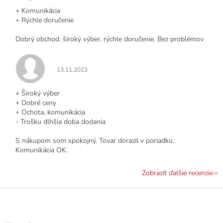
+ Komunikácia
+ Rýchle doručenie
Dobrý obchod, široký výber, rýchle doručenie. Bez problémov
Hodnotenie obchodu je 5 z 5 hviezdičiek.
13.11.2023
+ Široký výber
+ Dobré ceny
+ Ochota, komunikácia
- Trošku dlhšia doba dodania
S nákupom som spokojný. Tovar dorazil v poriadku.
Komunikácia OK.
Zobraziť ďalšie recenzie
Z
á
p