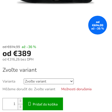
od
€614,99
až –36 %
od €614,99
až –36 %
od
€389
od
€316,26
bez DPH
Jednotková
Zvoľte variant
cena:
Varianta
Môžeme doručiť do:
Zvoľte variant
Možnosti doručenia
Pridať do košíka