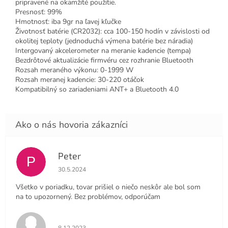
pripravené na okamžité použitie.
Presnosť: 99%
Hmotnosť: iba 9gr na ľavej kľučke
Životnosť batérie (CR2032): cca 100-150 hodín v závislosti od
okolitej teploty (jednoduchá výmena batérie bez náradia)
Intergovaný akcelerometer na meranie kadencie (tempa)
Bezdrôtové aktualizácie firmvéru cez rozhranie Bluetooth
Rozsah meraného výkonu: 0-1999 W
Rozsah meranej kadencie: 30-220 otáčok
Kompatibilný so zariadeniami ANT+ a Bluetooth 4.0
Peter
P
Hodnotenie obchodu je 4 z 5 hviezdičiek.
30.5.2024
Všetko v poriadku, tovar prišiel o niečo neskôr ale bol som
na to upozornený. Bez problémov, odporúčam
Hodnotenie obchodu je 5 z 5 hviezdičiek.