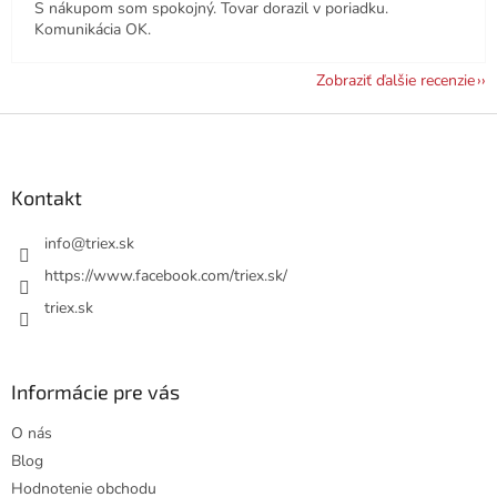
S nákupom som spokojný. Tovar dorazil v poriadku.
Komunikácia OK.
Zobraziť ďalšie recenzie
Z
á
p
ä
Kontakt
t
i
info
@
triex.sk
e
https://www.facebook.com/triex.sk/
triex.sk
Informácie pre vás
O nás
Blog
Hodnotenie obchodu