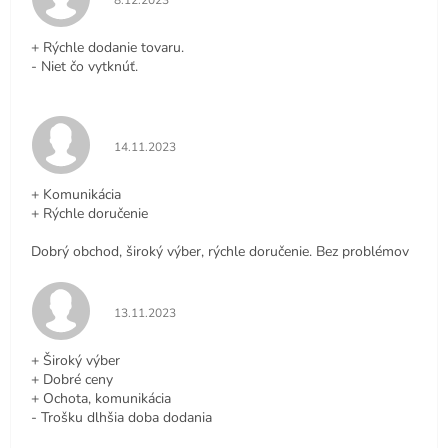
8.12.2023
+ Rýchle dodanie tovaru.
- Niet čo vytknúť.
Hodnotenie obchodu je 5 z 5 hviezdičiek.
14.11.2023
+ Komunikácia
+ Rýchle doručenie
Dobrý obchod, široký výber, rýchle doručenie. Bez problémov
Hodnotenie obchodu je 5 z 5 hviezdičiek.
13.11.2023
+ Široký výber
+ Dobré ceny
+ Ochota, komunikácia
- Trošku dlhšia doba dodania