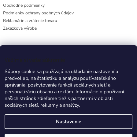
Obchodné podmienky
Podmienky ochrany osobných údajov
Reklamácie a vrátenie tovaru
Zákazková výroba
Facebook
Vážime si vaše súkromie
Súbory cookie sa používajú na ukladanie nastavení a
predvolieb, na štatistiku a analýzu používateľského
Prijímame online platby
správania, poskytovanie funkcií sociálnych sietí a
personalizáciu obsahu a reklám. Informácie o používaní
našich stránok zdieľame tiež s partnermi v oblasti
sociálnych sietí, reklamy a analýzy.
Nastavenie
Vytvoril Shoptet