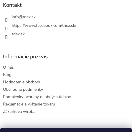
ä
Kontakt
t
i
info
@
triex.sk
e
https://www.facebook.com/triex.sk/
triex.sk
Informácie pre vás
O nás
Blog
Hodnotenie obchodu
Obchodné podmienky
Podmienky ochrany osobných údajov
Reklamácie a vrátenie tovaru
Zákazková výroba