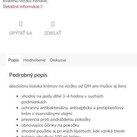
kvalitnú vložku nohavíc.
Detailné informácie
OPÝTAŤ SA
ZDIEĽAŤ
Popis
Hodnotenie
Diskusia
Podrobný popis
absolútna klasika krémov na vložku od QM pre mužov aj ženy
vhodný na jazdy dlhé 1-4 hodiny v suchých
podmienkach
ochranný antibakteriálny, antiseptický a protipliesňový
krém s esenciálnymi olejmi
prevencia proti podráždeniu pokožky
obnovujúce účinky na pokožku
vhodné použitie aj pri iných športoch, kde vzniká trenie
balenie obsahuje 100 ml krému