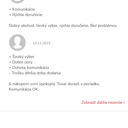
+ Komunikácia
+ Rýchle doručenie
Dobrý obchod, široký výber, rýchle doručenie. Bez problémov
Hodnotenie obchodu je 5 z 5 hviezdičiek.
13.11.2023
+ Široký výber
+ Dobré ceny
+ Ochota, komunikácia
- Trošku dlhšia doba dodania
S nákupom som spokojný. Tovar dorazil v poriadku.
Komunikácia OK.
Zobraziť ďalšie recenzie
Z
á
p