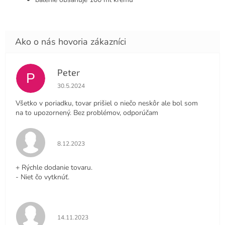
Peter
P
Hodnotenie obchodu je 4 z 5 hviezdičiek.
30.5.2024
Všetko v poriadku, tovar prišiel o niečo neskôr ale bol som
na to upozornený. Bez problémov, odporúčam
Hodnotenie obchodu je 5 z 5 hviezdičiek.
8.12.2023
+ Rýchle dodanie tovaru.
- Niet čo vytknúť.
Hodnotenie obchodu je 5 z 5 hviezdičiek.
14.11.2023