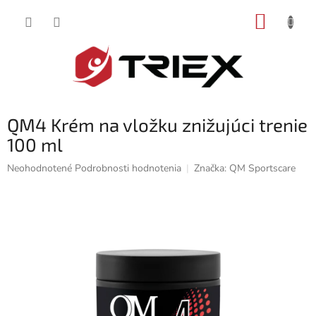
Prejsť
NÁKUP
na
obsah
KOŠÍK
QM4 Krém na vložku znižujúci trenie
100 ml
Priemerné
Neohodnotené
Podrobnosti hodnotenia
Značka:
QM Sportscare
hodnotenie
produktu
je
0,0
z
5
hviezdičiek.