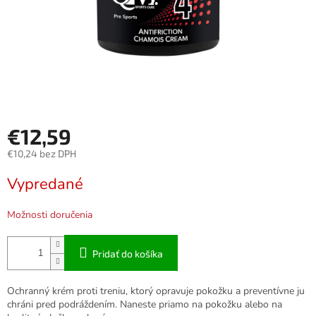
€12,59
€10,24 bez DPH
Jednotková
Vypredané
cena:
Možnosti doručenia
Pridať do košíka
Ochranný krém proti treniu, ktorý opravuje pokožku a preventívne ju
chráni pred podráždením. Naneste priamo na pokožku alebo na