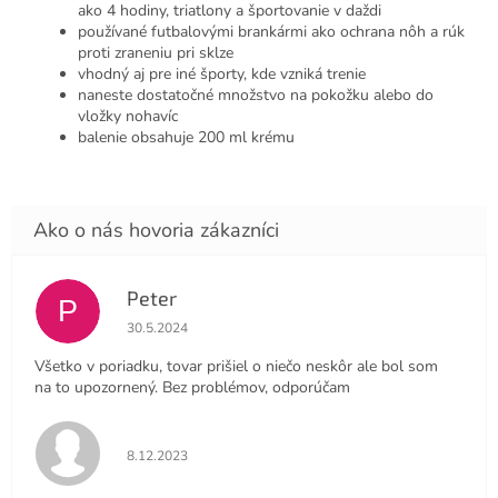
ako 4 hodiny, triatlony a športovanie v daždi
používané futbalovými brankármi ako ochrana nôh a rúk
proti zraneniu pri sklze
vhodný aj pre iné športy, kde vzniká trenie
naneste dostatočné množstvo na pokožku alebo do
vložky nohavíc
balenie obsahuje 200 ml krému
Peter
P
Hodnotenie obchodu je 4 z 5 hviezdičiek.
30.5.2024
Všetko v poriadku, tovar prišiel o niečo neskôr ale bol som
na to upozornený. Bez problémov, odporúčam
Hodnotenie obchodu je 5 z 5 hviezdičiek.
8.12.2023