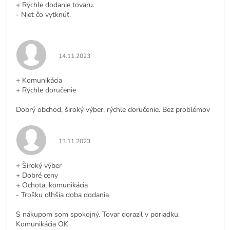
+ Rýchle dodanie tovaru.
- Niet čo vytknúť.
Hodnotenie obchodu je 5 z 5 hviezdičiek.
14.11.2023
+ Komunikácia
+ Rýchle doručenie
Dobrý obchod, široký výber, rýchle doručenie. Bez problémov
Hodnotenie obchodu je 5 z 5 hviezdičiek.
13.11.2023
+ Široký výber
+ Dobré ceny
+ Ochota, komunikácia
- Trošku dlhšia doba dodania
S nákupom som spokojný. Tovar dorazil v poriadku.
Komunikácia OK.