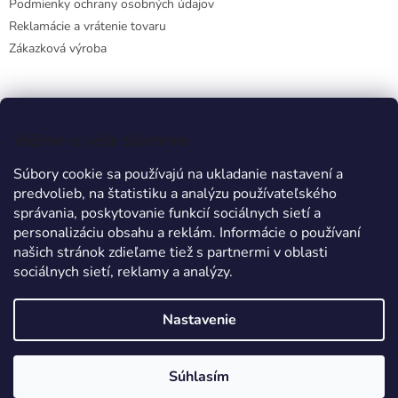
Podmienky ochrany osobných údajov
Reklamácie a vrátenie tovaru
Zákazková výroba
Facebook
Vážime si vaše súkromie
Súbory cookie sa používajú na ukladanie nastavení a
predvolieb, na štatistiku a analýzu používateľského
Prijímame online platby
správania, poskytovanie funkcií sociálnych sietí a
personalizáciu obsahu a reklám. Informácie o používaní
našich stránok zdieľame tiež s partnermi v oblasti
sociálnych sietí, reklamy a analýzy.
Nastavenie
Vytvoril Shoptet
Súhlasím
Copyright 2026
TRIEX
. Všetky práva vyhradené.