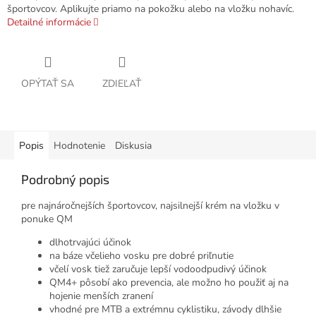
športovcov. Aplikujte priamo na pokožku alebo na vložku nohavíc.
Detailné informácie
OPÝTAŤ SA
ZDIEĽAŤ
Popis
Hodnotenie
Diskusia
Podrobný popis
pre najnáročnejších športovcov, najsilnejší krém na vložku v
ponuke QM
dlhotrvajúci účinok
na báze včelieho vosku pre dobré priľnutie
včelí vosk tiež zaručuje lepší vodoodpudivý účinok
QM4+ pôsobí ako prevencia, ale možno ho použiť aj na
hojenie menších zranení
vhodné pre MTB a extrémnu cyklistiku, závody dlhšie