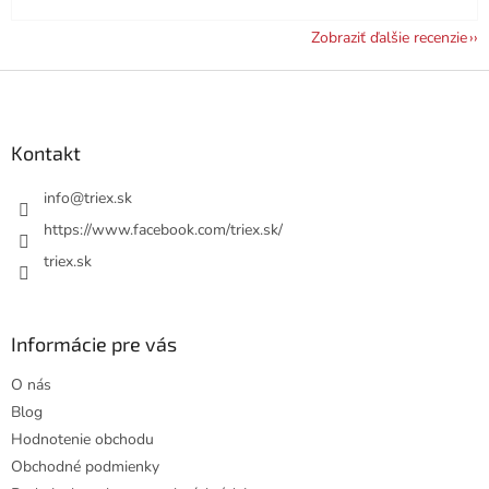
Zobraziť ďalšie recenzie
Z
á
p
ä
Kontakt
t
i
info
@
triex.sk
e
https://www.facebook.com/triex.sk/
triex.sk
Informácie pre vás
O nás
Blog
Hodnotenie obchodu
Obchodné podmienky