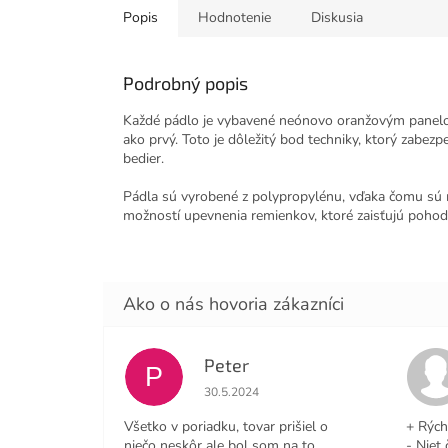
Popis
Hodnotenie
Diskusia
Podrobný popis
Každé pádlo je vybavené neónovo oranžovým panelom v
ako prvý. Toto je dôležitý bod techniky, ktorý zabez
bedier.
Pádla sú vyrobené z polypropylénu, vďaka čomu sú mi
možností upevnenia remienkov, ktoré zaisťujú pohod
Peter
P
Hodnotenie obchodu je 4 z 5 hviezdičiek
30.5.2024
Všetko v poriadku, tovar prišiel o
+ Rých
niečo neskôr ale bol som na to
- Niet 