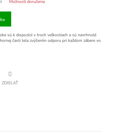
nt
Možnosti doručenia
íka
e sú k dispozícii v troch veľkostiach a sú navrhnuté
u hornej časti tela zvýšením odporu pri každom zábere vo
ZDIEĽAŤ