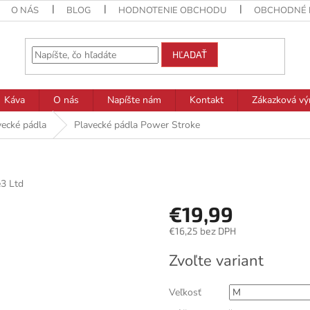
O NÁS
BLOG
HODNOTENIE OBCHODU
OBCHODNÉ 
HĽADAŤ
Káva
O nás
Napíšte nám
Kontakt
Zákazková vý
vecké pádla
Plavecké pádla Power Stroke
3 Ltd
€19,99
€16,25 bez DPH
Jednotková
Zvoľte variant
cena:
Veľkosť