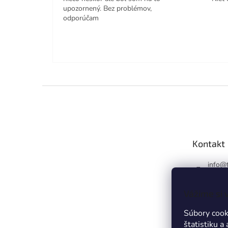
upozornený. Bez problémov,
odporúčam
Z
á
p
ä
t
Kontakt
i
e
info
@
https
m/trie
Vážime si 
triex.s
Súbory cooki
štatistiku a