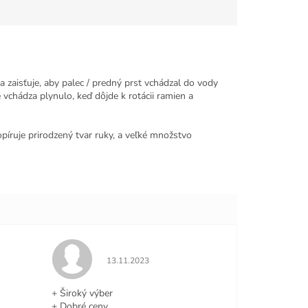
 zaisťuje, aby palec / predný prst vchádzal do vody
 vchádza plynulo, keď dôjde k rotácii ramien a
píruje prirodzený tvar ruky, a veľké množstvo
e 5 z 5 hviezdičiek.
Hodnotenie obchodu je 5 z 5 hviezdičiek.
13.11.2023
+ Široký výber
+ Dobré ceny