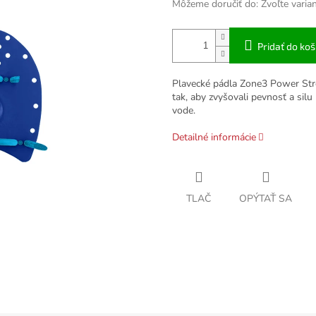
Môžeme doručiť do:
Zvoľte varia
Pridať do koš
Plavecké pádla Zone3 Power Strok
tak, aby zvyšovali pevnosť a sil
vode.
Detailné informácie
TLAČ
OPÝTAŤ SA