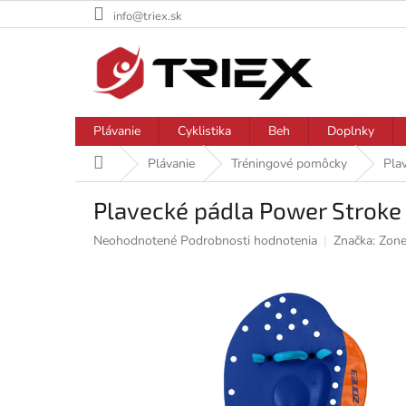
Prejsť
info@triex.sk
na
obsah
Plávanie
Cyklistika
Beh
Doplnky
Domov
Plávanie
Tréningové pomôcky
Pla
Plavecké pádla Power Stroke
Priemerné
Neohodnotené
Podrobnosti hodnotenia
Značka:
Zone
hodnotenie
produktu
je
0,0
z
5
hviezdičiek.