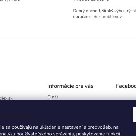
Dobrý obchod, široký výber, rých
doručenie. Bez problémov
Informácie pre vás
Facebo
O nás
triex.sk
Blog
://www.facebook.co
Hodnotenie obchodu
x.sk/
vaše súkromie
Obchodné podmienky
k
e sa používajú na ukladanie nastavení a predvolieb, na
Podmienky ochrany
osobných údajov
 analýzu používateľského správania, poskytovanie funkcií