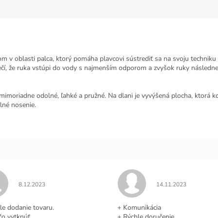
 oblasti palca, ktorý pomáha plavcovi sústrediť sa na svoju techniku a
pečí, že ruka vstúpi do vody s najmenším odporom a zvyšok ruky následne
moriadne odolné, ľahké a pružné. Na dlani je vyvýšená plocha, ktorá ko
lné nosenie.
Hodnotenie obchodu je 5 z 5 hviezdičiek.
Hodnotenie obchodu j
8.12.2023
14.11.2023
.
le dodanie tovaru.
+ Komunikácia
čo vytknúť.
+ Rýchle doručenie