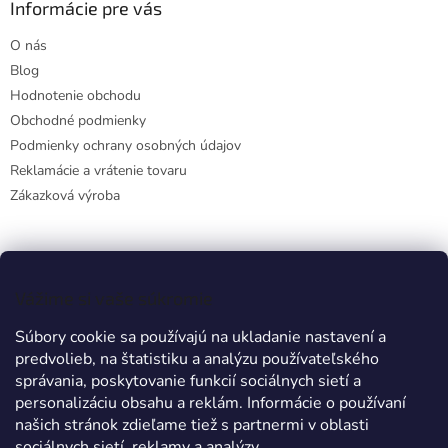
Informácie pre vás
O nás
Blog
Hodnotenie obchodu
Obchodné podmienky
Podmienky ochrany osobných údajov
Reklamácie a vrátenie tovaru
Zákazková výroba
Facebook
Vážime si vaše súkromie
Súbory cookie sa používajú na ukladanie nastavení a
predvolieb, na štatistiku a analýzu používateľského
Prijímame online platby
správania, poskytovanie funkcií sociálnych sietí a
personalizáciu obsahu a reklám. Informácie o používaní
našich stránok zdieľame tiež s partnermi v oblasti
sociálnych sietí, reklamy a analýzy.