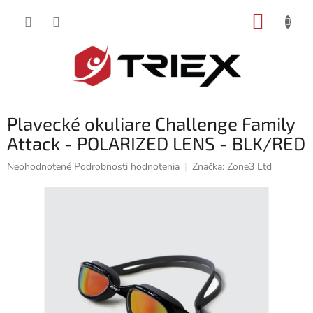
Prejsť
NÁKUP
na
obsah
KOŠÍK
Plavecké okuliare Challenge Family
Attack - POLARIZED LENS - BLK/RED
Priemerné
Neohodnotené
Podrobnosti hodnotenia
Značka:
Zone3 Ltd
hodnotenie
produktu
je
0,0
z
5
hviezdičiek.