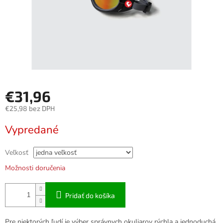
€31,96
€25,98 bez DPH
Jednotková
Vypredané
cena:
Veľkosť
Možnosti doručenia
Pridať do košíka
Pre niektorých ľudí je výber správnych okuliarov rýchla a jednoduchá