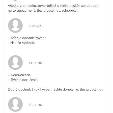
Všetko v poriadku, tovar prišiel o niečo neskôr ale bol som
na to upozornený. Bez problémov, odporúčam
Hodnotenie obchodu je 5 z 5 hviezdičiek.
8.12.2023
+ Rýchle dodanie tovaru.
- Niet čo vytknúť.
Hodnotenie obchodu je 5 z 5 hviezdičiek.
14.11.2023
+ Komunikácia
+ Rýchle doručenie
Dobrý obchod, široký výber, rýchle doručenie. Bez problémov
Hodnotenie obchodu je 5 z 5 hviezdičiek.
13.11.2023