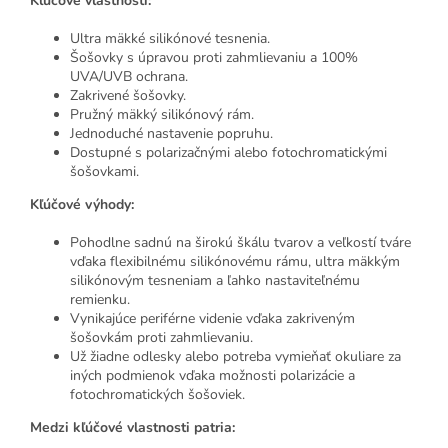
Kľúčové vlastnosti:
Ultra mäkké silikónové tesnenia.
Šošovky s úpravou proti zahmlievaniu a 100%
UVA/UVB ochrana.
Zakrivené šošovky.
Pružný mäkký silikónový rám.
Jednoduché nastavenie popruhu.
Dostupné s polarizačnými alebo fotochromatickými
šošovkami.
Kľúčové výhody:
Pohodlne sadnú na širokú škálu tvarov a veľkostí tváre
vďaka flexibilnému silikónovému rámu, ultra mäkkým
silikónovým tesneniam a ľahko nastaviteľnému
remienku.
Vynikajúce periférne videnie vďaka zakriveným
šošovkám proti zahmlievaniu.
Už žiadne odlesky alebo potreba vymieňať okuliare za
iných podmienok vďaka možnosti polarizácie a
fotochromatických šošoviek.
Medzi kľúčové vlastnosti patria: