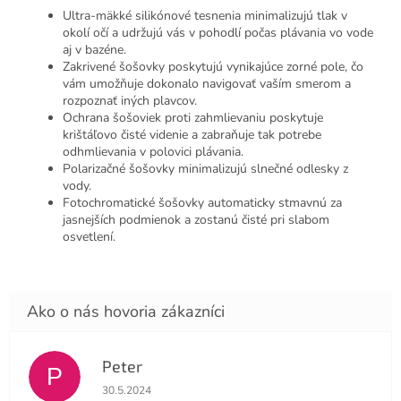
Ultra-mäkké silikónové tesnenia minimalizujú tlak v
okolí očí a udržujú vás v pohodlí počas plávania vo vode
aj v bazéne.
Zakrivené šošovky poskytujú vynikajúce zorné pole, čo
vám umožňuje dokonalo navigovať vaším smerom a
rozpoznať iných plavcov.
Ochrana šošoviek proti zahmlievaniu poskytuje
krištáľovo čisté videnie a zabraňuje tak potrebe
odhmlievania v polovici plávania.
Polarizačné šošovky minimalizujú slnečné odlesky z
vody.
Fotochromatické šošovky automaticky stmavnú za
jasnejších podmienok a zostanú čisté pri slabom
osvetlení.
Peter
P
Hodnotenie obchodu je 4 z 5 hviezdičiek.
30.5.2024