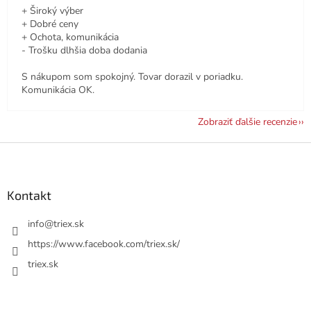
+ Široký výber
+ Dobré ceny
+ Ochota, komunikácia
- Trošku dlhšia doba dodania
S nákupom som spokojný. Tovar dorazil v poriadku.
Komunikácia OK.
Zobraziť ďalšie recenzie
Z
á
p
ä
Kontakt
t
i
info
@
triex.sk
e
https://www.facebook.com/triex.sk/
triex.sk