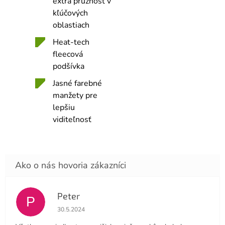
extra pružnosť v
kľúčových
oblastiach
Heat-tech
fleecová
podšívka
Jasné farebné
manžety pre
lepšiu
viditeľnosť
Peter
P
Hodnotenie obchodu je 4 z 5 hviezdičiek.
30.5.2024