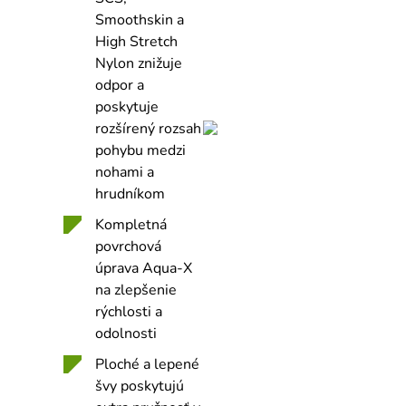
Smoothskin a
High Stretch
Nylon znižuje
odpor a
poskytuje
rozšírený rozsah
pohybu medzi
nohami a
hrudníkom
Kompletná
povrchová
úprava Aqua-X
na zlepšenie
rýchlosti a
odolnosti
Ploché a lepené
švy poskytujú