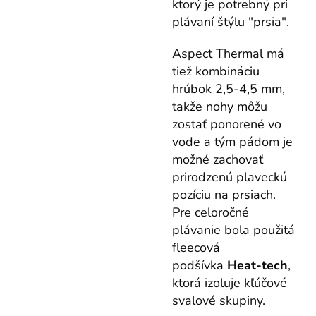
ktorý je potrebný pri
plávaní štýlu "prsia".
Aspect Thermal má
tiež kombináciu
hrúbok 2,5-4,5 mm,
takže nohy môžu
zostať ponorené vo
vode a tým pádom je
možné zachovať
prirodzenú plaveckú
pozíciu na prsiach.
Pre celoročné
plávanie bola použitá
fleecová
podšívka
Heat-tech
,
ktorá izoluje kľúčové
svalové skupiny.