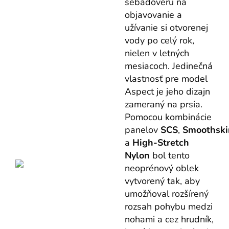
sebadôveru na
objavovanie a
užívanie si otvorenej
vody po celý rok,
nielen v letných
mesiacoch. Jedinečná
vlastnosť pre model
Aspect je jeho dizajn
zameraný na prsia.
Pomocou kombinácie
panelov
SCS
,
Smoothski
a
High-Stretch
Nylon
bol tento
neoprénový oblek
vytvorený tak, aby
umožňoval rozšírený
rozsah pohybu medzi
nohami a cez hrudník,