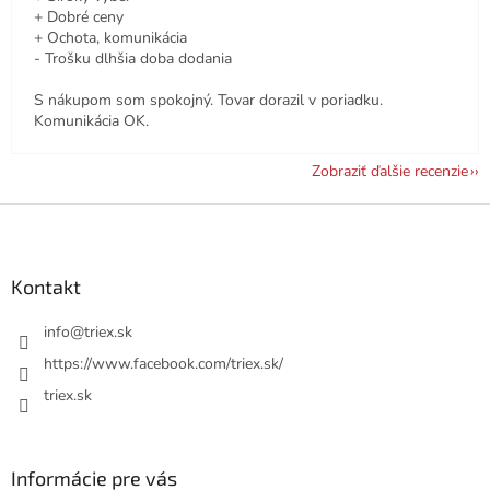
+ Dobré ceny
+ Ochota, komunikácia
- Trošku dlhšia doba dodania
S nákupom som spokojný. Tovar dorazil v poriadku.
Komunikácia OK.
Zobraziť ďalšie recenzie
Z
á
p
ä
Kontakt
t
i
info
@
triex.sk
e
https://www.facebook.com/triex.sk/
triex.sk
Informácie pre vás