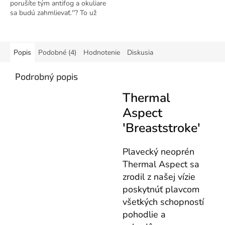
porušíte tým antifog a okuliare
sa budú zahmlievať.''? To už
neplatí. Nové pretekárske
okuliare arena Cobra Ultra...
Popis
Podobné (4)
Hodnotenie
Diskusia
Podrobný popis
Thermal
Aspect
'Breaststroke'
Plavecký neoprén
Thermal Aspect sa
zrodil z našej vízie
poskytnúť plavcom
všetkých schopností
pohodlie a