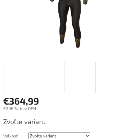
€364,99
€296,74 bez DPH
Jednotková
Zvoľte variant
cena:
Veľkosť