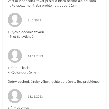
Všetko v poriadku, tovar prišiel o niečo neskôr ale bol som
na to upozornený. Bez problémov, odporúčam
Hodnotenie obchodu je 5 z 5 hviezdičiek.
8.12.2023
+ Rýchle dodanie tovaru.
- Niet čo vytknúť.
Hodnotenie obchodu je 5 z 5 hviezdičiek.
14.11.2023
+ Komunikácia
+ Rýchle doručenie
Dobrý obchod, široký výber, rýchle doručenie. Bez problémov
Hodnotenie obchodu je 5 z 5 hviezdičiek.
13.11.2023
+ Široký výber