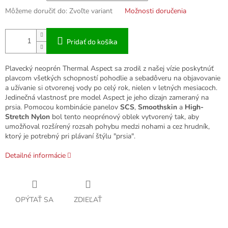
Môžeme doručiť do:
Zvoľte variant
Možnosti doručenia
Pridať do košíka
Plavecký neoprén Thermal Aspect sa zrodil z našej vízie poskytnúť
plavcom všetkých schopností pohodlie a sebadôveru na objavovanie
a užívanie si otvorenej vody po celý rok, nielen v letných mesiacoch.
Jedinečná vlastnosť pre model Aspect je jeho dizajn zameraný na
prsia. Pomocou kombinácie panelov
SCS
,
Smoothskin
a
High-
Stretch Nylon
bol tento neoprénový oblek vytvorený tak, aby
umožňoval rozšírený rozsah pohybu medzi nohami a cez hrudník,
ktorý je potrebný pri plávaní štýlu "prsia".
Detailné informácie
OPÝTAŤ SA
ZDIEĽAŤ