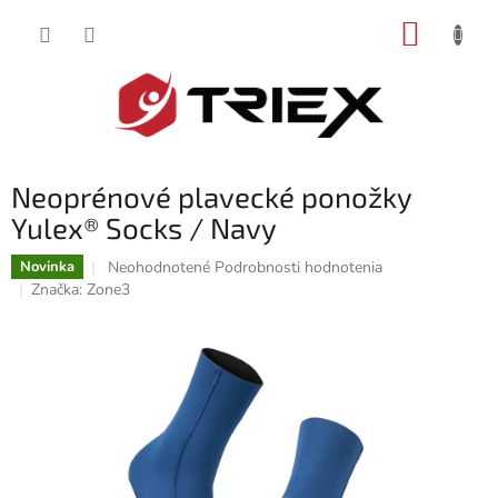
Prejsť
NÁKUP
na
obsah
KOŠÍK
Neoprénové plavecké ponožky
Yulex® Socks / Navy
Priemerné
Neohodnotené
Podrobnosti hodnotenia
Novinka
hodnotenie
Značka:
Zone3
produktu
je
0,0
z
5
hviezdičiek.