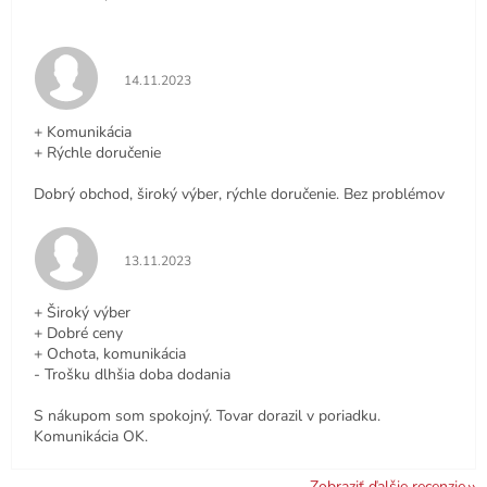
Hodnotenie obchodu je 5 z 5 hviezdičiek.
14.11.2023
+ Komunikácia
+ Rýchle doručenie
Dobrý obchod, široký výber, rýchle doručenie. Bez problémov
Hodnotenie obchodu je 5 z 5 hviezdičiek.
13.11.2023
+ Široký výber
+ Dobré ceny
+ Ochota, komunikácia
- Trošku dlhšia doba dodania
S nákupom som spokojný. Tovar dorazil v poriadku.
Komunikácia OK.
Zobraziť ďalšie recenzie