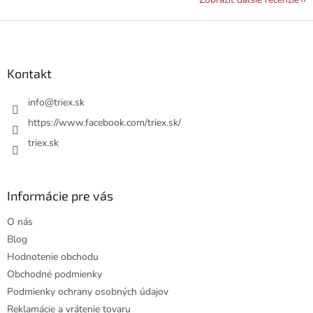
Z
á
p
ä
Kontakt
t
i
info
@
triex.sk
e
https://www.facebook.com/triex.sk/
triex.sk
Informácie pre vás
O nás
Blog
Hodnotenie obchodu
Obchodné podmienky
Podmienky ochrany osobných údajov
Reklamácie a vrátenie tovaru