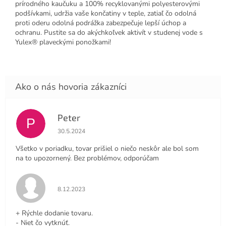
prírodného kaučuku a 100% recyklovanými polyesterovými
podšívkami, udržia vaše končatiny v teple, zatiaľ čo odolná
proti oderu odolná podrážka zabezpečuje lepší úchop a
ochranu. Pustite sa do akýchkoľvek aktivít v studenej vode s
Yulex® plaveckými ponožkami!
Peter
P
Hodnotenie obchodu je 4 z 5 hviezdičiek.
30.5.2024
Všetko v poriadku, tovar prišiel o niečo neskôr ale bol som
na to upozornený. Bez problémov, odporúčam
Hodnotenie obchodu je 5 z 5 hviezdičiek.
8.12.2023
+ Rýchle dodanie tovaru.
- Niet čo vytknúť.