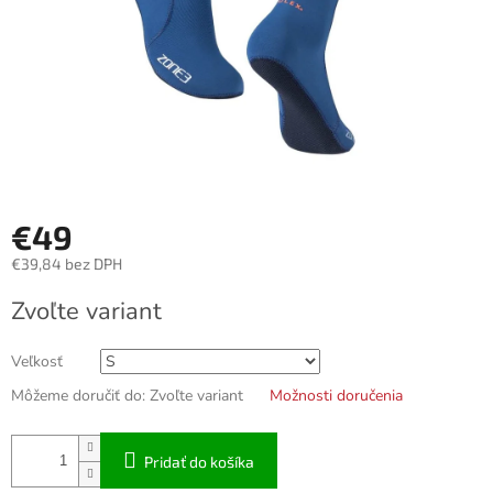
€49
€39,84 bez DPH
Jednotková
Zvoľte variant
cena:
Veľkosť
Môžeme doručiť do:
Zvoľte variant
Možnosti doručenia
Pridať do košíka