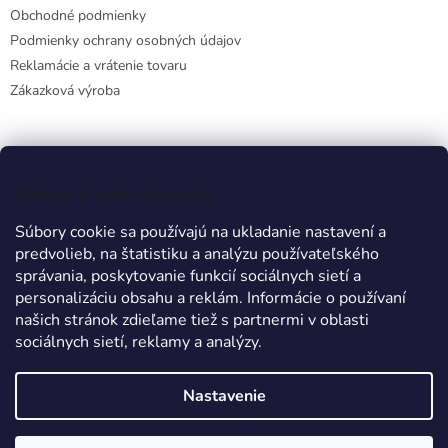
Obchodné podmienky
Podmienky ochrany osobných údajov
Reklamácie a vrátenie tovaru
Zákazková výroba
Facebook
Vážime si vaše súkromie
Súbory cookie sa používajú na ukladanie nastavení a
predvolieb, na štatistiku a analýzu používateľského
Prijímame online platby
správania, poskytovanie funkcií sociálnych sietí a
personalizáciu obsahu a reklám. Informácie o používaní
našich stránok zdieľame tiež s partnermi v oblasti
sociálnych sietí, reklamy a analýzy.
Nastavenie
Vytvoril Shoptet