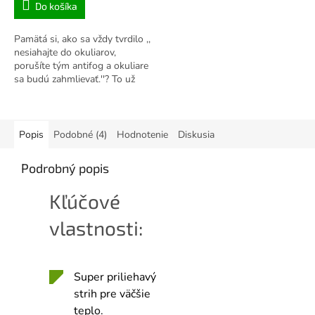
Do košíka
Pamätá si, ako sa vždy tvrdilo ,,
nesiahajte do okuliarov,
porušíte tým antifog a okuliare
sa budú zahmlievať.''? To už
neplatí. Nové pretekárske
okuliare arena Cobra Ultra...
Popis
Podobné (4)
Hodnotenie
Diskusia
Podrobný popis
Kľúčové
vlastnosti:
Super priliehavý
strih pre väčšie
teplo.