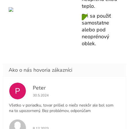
teplo.
Dá sa použiť
samostatne
alebo pod
neoprénový
oblek.
Peter
P
Hodnotenie obchodu je 4 z 5 hviezdičiek.
30.5.2024
Všetko v poriadku, tovar prišiel o niečo neskôr ale bol som
na to upozornený. Bez problémov, odporúčam
Hodnotenie obchodu je 5 z 5 hviezdičiek.
8.12.2023