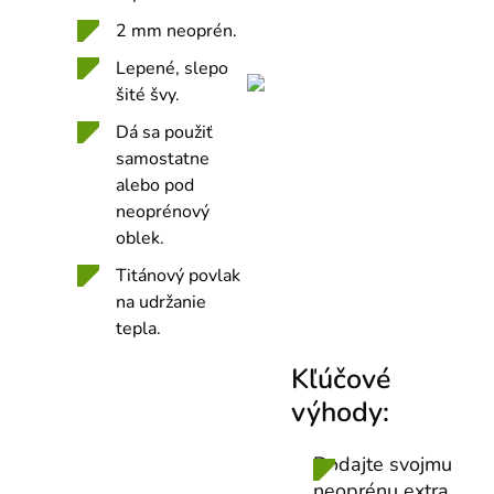
2 mm neoprén.
Lepené, slepo
šité švy.
Dá sa použiť
samostatne
alebo pod
neoprénový
oblek.
Titánový povlak
na udržanie
tepla.
Kľúčové
výhody:
Dodajte svojmu
neoprénu extra