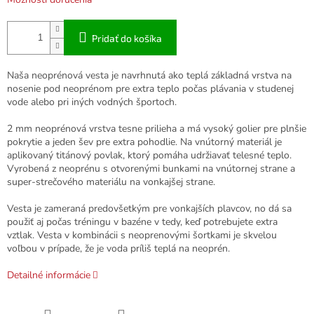
Pridať do košíka
Naša neoprénová vesta je navrhnutá ako teplá základná vrstva na
nosenie pod neoprénom pre extra teplo počas plávania v studenej
vode alebo pri iných vodných športoch.
2 mm neoprénová vrstva tesne prilieha a má vysoký golier pre plnšie
pokrytie a jeden šev pre extra pohodlie. Na vnútorný materiál je
aplikovaný titánový povlak, ktorý pomáha udržiavať telesné teplo.
Vyrobená z neoprénu s otvorenými bunkami na vnútornej strane a
super-strečového materiálu na vonkajšej strane.
Vesta je zameraná predovšetkým pre vonkajších plavcov, no dá sa
použiť aj počas tréningu v bazéne v tedy, keď potrebujete extra
vztlak. Vesta v kombinácii s neoprenovými šortkami je skvelou
voľbou v prípade, že je voda príliš teplá na neoprén.
Detailné informácie