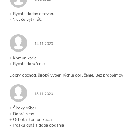
+ Rýchle dodanie tovaru.
- Niet čo vytknúť.
Hodnotenie obchodu je 5 z 5 hviezdičiek.
14.11.2023
+ Komunikácia
+ Rýchle doručenie
Dobrý obchod, široký výber, rýchle doručenie. Bez problémov
Hodnotenie obchodu je 5 z 5 hviezdičiek.
13.11.2023
+ Široký výber
+ Dobré ceny
+ Ochota, komunikácia
- Trošku dlhšia doba dodania