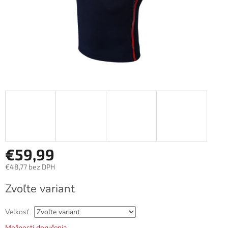
€59,99
€48,77 bez DPH
Jednotková
Zvoľte variant
cena:
Veľkosť
Možnosti doručenia