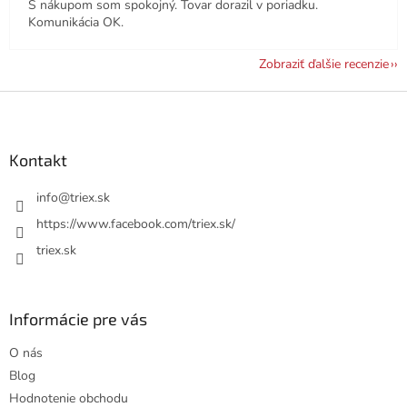
S nákupom som spokojný. Tovar dorazil v poriadku.
Komunikácia OK.
Zobraziť ďalšie recenzie
Z
á
p
ä
Kontakt
t
i
info
@
triex.sk
e
https://www.facebook.com/triex.sk/
triex.sk
Informácie pre vás
O nás
Blog
Hodnotenie obchodu