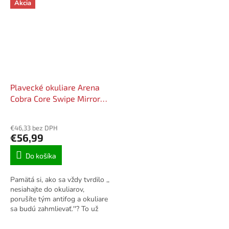
Akcia
Plavecké okuliare Arena
Cobra Core Swipe Mirror
Silver - Gold
€46,33 bez DPH
€56,99
Do košíka
Pamätá si, ako sa vždy tvrdilo ,,
nesiahajte do okuliarov,
porušíte tým antifog a okuliare
sa budú zahmlievať.''? To už
neplatí. Nové pretekárske
okuliare arena Cobra Ultra...