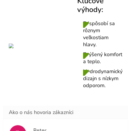
Kľúčové
výhody:
Prispôsobí sa
rôznym
veľkostiam
hlavy.
Zvýšený komfort
a teplo.
Hydrodynamický
dizajn s nízkym
odporom.
Peter