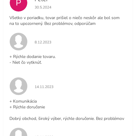
P
Hodnotenie obchodu je 4 z 5 hviezdičiek.
30.5.2024
Všetko v poriadku, tovar prišiel o niečo neskôr ale bol som
na to upozornený. Bez problémov, odporúčam
Hodnotenie obchodu je 5 z 5 hviezdičiek.
8.12.2023
+ Rýchle dodanie tovaru.
- Niet čo vytknúť.
Hodnotenie obchodu je 5 z 5 hviezdičiek.
14.11.2023
+ Komunikácia
+ Rýchle doručenie
Dobrý obchod, široký výber, rýchle doručenie. Bez problémov
Hodnotenie obchodu je 5 z 5 hviezdičiek.