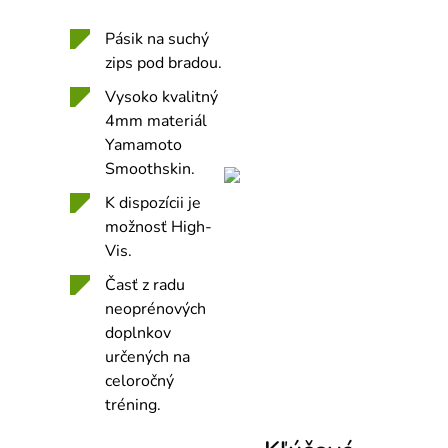
Pásik na suchý
zips pod bradou.
Vysoko kvalitný
4mm materiál
Yamamoto
Smoothskin.
K dispozícii je
možnosť High-
Vis.
Časť z radu
neoprénových
doplnkov
určených na
celoročný
tréning.