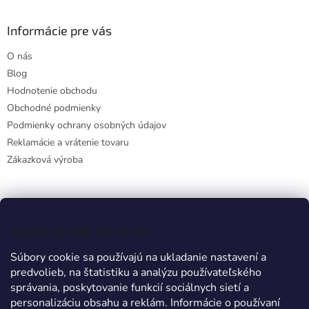
Informácie pre vás
O nás
Blog
Hodnotenie obchodu
Obchodné podmienky
Podmienky ochrany osobných údajov
Reklamácie a vrátenie tovaru
Zákazková výroba
Facebook
Vážime si vaše súkromie
Súbory cookie sa používajú na ukladanie nastavení a
predvolieb, na štatistiku a analýzu používateľského
Prijímame online platby
správania, poskytovanie funkcií sociálnych sietí a
personalizáciu obsahu a reklám. Informácie o používaní