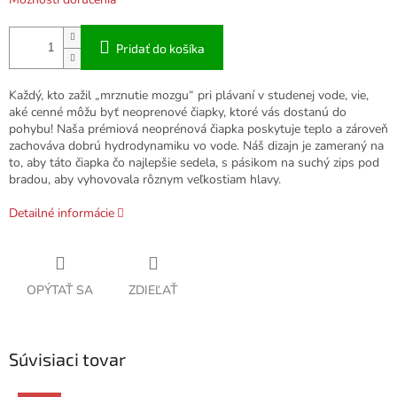
Pridať do košíka
Každý, kto zažil „mrznutie mozgu“ pri plávaní v studenej vode, vie,
aké cenné môžu byť neoprenové čiapky, ktoré vás dostanú do
pohybu! Naša prémiová neoprénová čiapka poskytuje teplo a zároveň
zachováva dobrú hydrodynamiku vo vode. Náš dizajn je zameraný na
to, aby táto čiapka čo najlepšie sedela, s pásikom na suchý zips pod
bradou, aby vyhovovala rôznym veľkostiam hlavy.
Detailné informácie
OPÝTAŤ SA
ZDIEĽAŤ
Súvisiaci tovar