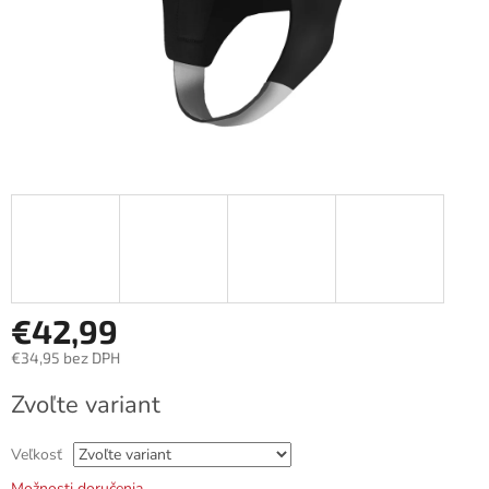
€42,99
€34,95 bez DPH
Jednotková
Zvoľte variant
cena:
Veľkosť
Možnosti doručenia