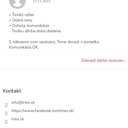
13.11.2023
+ Široký výber
+ Dobré ceny
+ Ochota, komunikácia
- Trošku dlhšia doba dodania
S nákupom som spokojný. Tovar dorazil v poriadku.
Komunikácia OK.
Zobraziť ďalšie recenzie
Z
á
p
ä
Kontakt
t
i
info
@
triex.sk
e
https://www.facebook.com/triex.sk/
triex.sk