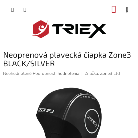
Prejsť
NÁKUP
na
obsah
KOŠÍK
Neoprenová plavecká čiapka Zone3
BLACK/SILVER
Priemerné
Neohodnotené
Podrobnosti hodnotenia
Značka:
Zone3 Ltd
hodnotenie
produktu
je
0,0
z
5
hviezdičiek.