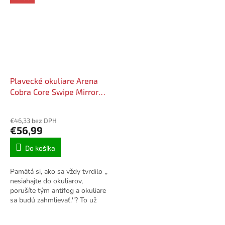
Plavecké okuliare Arena
Cobra Core Swipe Mirror
Silver - Gold
€46,33 bez DPH
€56,99
Do košíka
Pamätá si, ako sa vždy tvrdilo ,,
nesiahajte do okuliarov,
porušíte tým antifog a okuliare
sa budú zahmlievať.''? To už
neplatí. Nové pretekárske
okuliare arena Cobra Ultra...