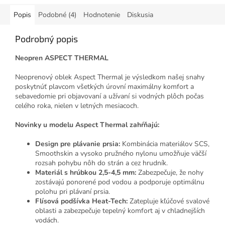
Popis
Podobné (4)
Hodnotenie
Diskusia
Podrobný popis
Neopren ASPECT THERMAL
Neoprenový oblek Aspect Thermal je výsledkom našej snahy
poskytnúť plavcom všetkých úrovní maximálny komfort a
sebavedomie pri objavovaní a užívaní si vodných plôch počas
celého roka, nielen v letných mesiacoch.
Novinky u modelu Aspect Thermal zahŕňajú:
Design pre plávanie prsia:
Kombinácia materiálov SCS,
Smoothskin a vysoko pružného nylonu umožňuje väčší
rozsah pohybu nôh do strán a cez hrudník.
Materiál s hrúbkou 2,5-4,5 mm:
Zabezpečuje, že nohy
zostávajú ponorené pod vodou a podporuje optimálnu
polohu pri plávaní prsia.
Flísová podšívka Heat-Tech:
Zatepluje kľúčové svalové
oblasti a zabezpečuje tepelný komfort aj v chladnejších
vodách.