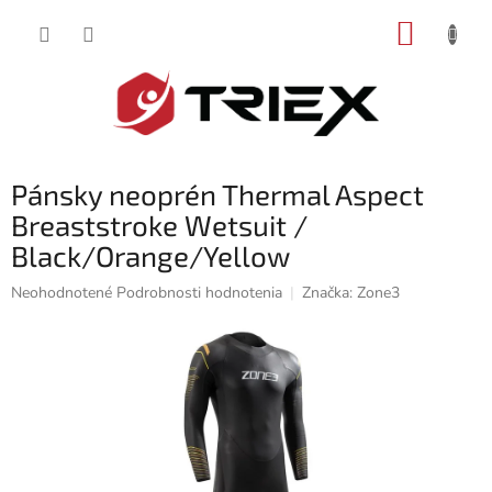
Prejsť
NÁKUP
na
obsah
KOŠÍK
Pánsky neoprén Thermal Aspect
Breaststroke Wetsuit /
Black/Orange/Yellow
Priemerné
Neohodnotené
Podrobnosti hodnotenia
Značka:
Zone3
hodnotenie
produktu
je
0,0
z
5
hviezdičiek.