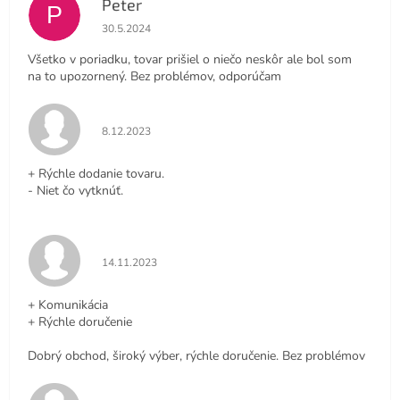
Peter
P
Hodnotenie obchodu je 4 z 5 hviezdičiek.
30.5.2024
Všetko v poriadku, tovar prišiel o niečo neskôr ale bol som
na to upozornený. Bez problémov, odporúčam
Hodnotenie obchodu je 5 z 5 hviezdičiek.
8.12.2023
+ Rýchle dodanie tovaru.
- Niet čo vytknúť.
Hodnotenie obchodu je 5 z 5 hviezdičiek.
14.11.2023
+ Komunikácia
+ Rýchle doručenie
Dobrý obchod, široký výber, rýchle doručenie. Bez problémov