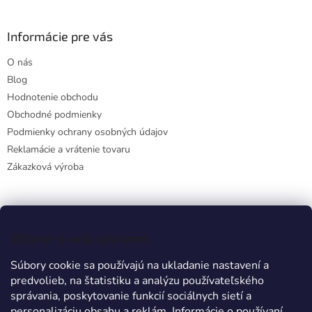
Informácie pre vás
O nás
Blog
Hodnotenie obchodu
Obchodné podmienky
Podmienky ochrany osobných údajov
Reklamácie a vrátenie tovaru
Zákazková výroba
Facebook
Vážime si vaše súkromie
Súbory cookie sa používajú na ukladanie nastavení a
predvolieb, na štatistiku a analýzu používateľského
Prijímame online platby
správania, poskytovanie funkcií sociálnych sietí a
personalizáciu obsahu a reklám. Informácie o používaní