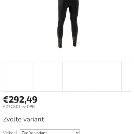
€292,49
€237,80 bez DPH
Jednotková
Zvoľte variant
cena:
Veľkosť