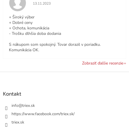
Hodnotenie obchodu je 5 z 5 hviezdičiek.
13.11.2023
+ Široký výber
+ Dobré ceny
+ Ochota, komunikácia
- Trošku dlhšia doba dodania
S nákupom som spokojný. Tovar dorazil v poriadku.
Komunikácia OK.
Zobraziť ďalšie recenzie
Z
á
p
ä
Kontakt
t
i
info
@
triex.sk
e
https://www.facebook.com/triex.sk/
triex.sk