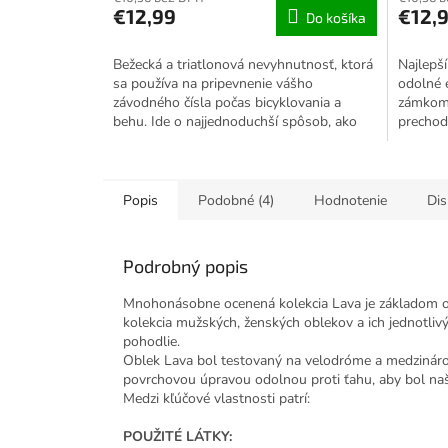
produktu
produkt
€12,99
€12,
Do košíka
je
je
5,0
5,0
z
z
Bežecká a triatlonová nevyhnutnosť, ktorá
Najlepš
5
5
sa používa na pripevnenie vášho
odolné 
hviezdičiek.
hviezdiči
závodného čísla počas bicyklovania a
zámkom,
behu. Ide o najjednoduchší spôsob, ako
prechody
ušetriť čas v depe pri...
radi roz
Popis
Podobné (4)
Hodnotenie
Dis
Podrobný popis
Mnohonásobne ocenená kolekcia Lava je základom odo
kolekcia mužských, ženských oblekov a ich jednotlivýc
pohodlie.
Oblek Lava bol testovaný na velodróme a medzináro
povrchovou úpravou odolnou proti ťahu, aby bol na
Medzi kľúčové vlastnosti patrí:
POUŽITÉ LÁTKY: