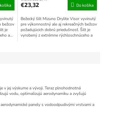
€23,32
košíka
Do košíka
vyvinutý
Bežecký šilt Mizuno Drylite Visor vyvinutý
h bežcov
pre výkonnostný ale aj rekreačných bežcov
lt je
požadujúcich dobrú priedušnosť. Šilt je
ho a...
vyrobený z extrémne rýchloschnúceho a
priedušného...
e v jej výskume a vývoji. Teraz plnohodnotná
pudzujú vodu, optimalizujú aerodynamiku a zvyšujú
é aerodynamické panely s vodoodpudivými vrstvami a