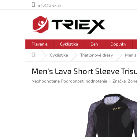
Prejsť
info@triex.sk
na
obsah
Plávanie
Cyklistika
Beh
Doplnky
Domov
Cyklistika
Triatlonové dresy
Men's 
Men's Lava Short Sleeve Trisu
Priemerné
Neohodnotené
Podrobnosti hodnotenia
Značka:
Zon
hodnotenie
produktu
je
0,0
z
5
hviezdičiek.