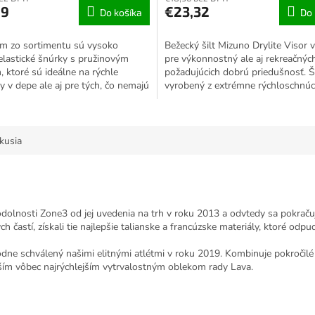
u
99
€23,32
Do košíka
Do 
ím zo sortimentu sú vysoko
Bežecký šilt Mizuno Drylite Visor 
elastické šnúrky s pružinovým
pre výkonnostný ale aj rekreačnýc
ek.
 ktoré sú ideálne na rýchle
požadujúcich dobrú priedušnosť. Ši
 v depe ale aj pre tých, čo nemajú
vyrobený z extrémne rýchloschnúce
väzovanie šnúrok....
kusia
lnosti Zone3 od jej uvedenia na trh v roku 2013 a odvtedy sa pokračuj
h častí, získali tie najlepšie talianske a francúzske materiály, ktoré od
dne schválený našimi elitnými atlétmi v roku 2019. Kombinuje pokročil
ším vôbec najrýchlejším vytrvalostným oblekom rady Lava.