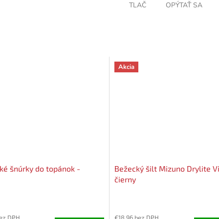
TLAČ
OPÝTAŤ SA
Akcia
cké šnúrky do topánok -
Bežecký šilt Mizuno Drylite Vi
čierny
né
nie
bez DPH
€18,96 bez DPH