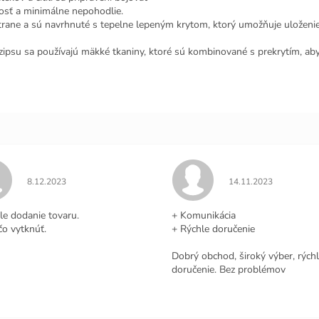
osť a minimálne nepohodlie.
trane a sú navrhnuté s tepelne lepeným krytom, ktorý umožňuje uloženie g
y zipsu sa používajú mäkké tkaniny, ktoré sú kombinované s prekrytím, 
Hodnotenie obchodu je 5 z 5 hviezdičiek.
Hodnotenie obchodu j
8.12.2023
14.11.2023
.
le dodanie tovaru.
+ Komunikácia
čo vytknúť.
+ Rýchle doručenie
Dobrý obchod, široký výber, rých
doručenie. Bez problémov