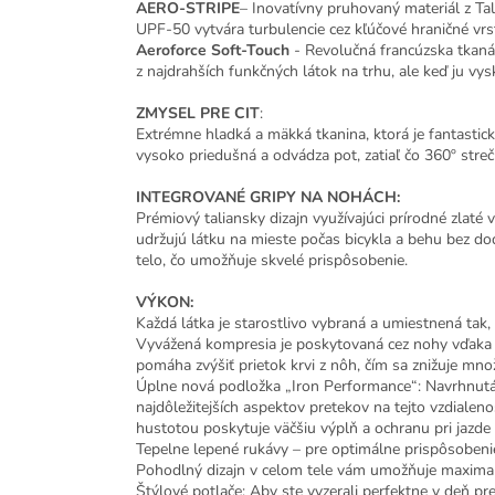
AERO-STRIPE
– Inovatívny pruhovaný materiál z Ta
UPF-50 vytvára turbulencie cez kľúčové hraničné vrst
Aeroforce Soft-Touch
- Revolučná francúzska tkaná 
z najdrahších funkčných látok na trhu, ale keď ju vys
ZMYSEL PRE CIT
:
Extrémne hladká a mäkká tkanina, ktorá je fantast
vysoko priedušná a odvádza pot, zatiaľ čo 360º stre
INTEGROVANÉ GRIPY NA NOHÁCH:
Prémiový taliansky dizajn využívajúci prírodné zlaté
udržujú látku na mieste počas bicykla a behu bez dod
telo, čo umožňuje skvelé prispôsobenie.
VÝKON:
Každá látka je starostlivo vybraná a umiestnená tak,
Vyvážená kompresia je poskytovaná cez nohy vďaka 
pomáha zvýšiť prietok krvi z nôh, čím sa znižuje mno
Úplne nová podložka „Iron Performance“: Navrhnutá
najdôležitejších aspektov pretekov na tejto vzdialen
hustotou poskytuje väčšiu výplň a ochranu pri jazde 
Tepelne lepené rukávy – pre optimálne prispôsobeni
Pohodlný dizajn v celom tele vám umožňuje maximaliz
Štýlové potlače: Aby ste vyzerali perfektne v deň pret