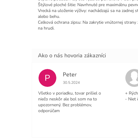
Štýlové ploché šitie: Navrhnuté pre maximálnu pevn
Vrecká na uloženie výživy: nachádzajú sa na zadnej s
alebo behu.
Celková ochrana zipsu: Na zakrytie vnútornej stran
na hrudi.
Peter
P
Hodnotenie obchodu je 4 z 5 hviezdičiek
30.5.2024
Všetko v poriadku, tovar prišiel o
+ Rých
niečo neskôr ale bol som na to
- Niet 
upozornený. Bez problémov,
odporúčam