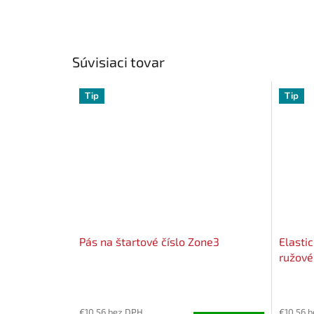
Súvisiaci tovar
Tip
Tip
Pás na štartové číslo Zone3
Elasti
ružové
Priemerné
Priemer
hodnotenie
hodnote
€10,56 bez DPH
€10,56 