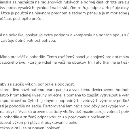
lianska sa nachádza na raglánových rukávoch a hornej časti chrbta pre z
vy počas vysokých rýchlostí na bicykli, čím znižuje odpor a zlepšuje časy
látka je použitá na hlavnom prednom a zadnom paneli a je mimoriadne p
kúšate, pochopíte prečo.
ická na pokožke, poskytuje extra podporu a kompresiu na nohách spolu 
č zaisťuje úplnú voľnosť pohybu.
 vlákna pre väčšie pohodlie. Tento rozšírený panel je spojený pre optimál
atočného švu, ktorý je vidieť na väčšine oblekov Tri. Táto tkanina je tie
 aby sa zlepšil výkon, pohodlie a odolnosť.
starostlivo navrhnutému tvaru panelu a vysokému denierovému hodnoten
žstvo hromadenej kyseliny mliečnej a pomáha to zlepšiť vytrvalosť a vytr
 spoločnosťou Cytech, jedným z popredných svetových výrobcov podlož
osti je pohodlie na sedle. Perforovaná laminácia podložky poskytuje vyni
na bicykli. Vysoká úroveň elasticity vložky tiež maximalizuje voľnosť poh
e, pohodlie a znížený odpor vzduchu v porovnaní s prešívaním.
ovať výkon pri plávaní, bicyklovaní a behu.
ekov a cítili sa pripravení bojovať