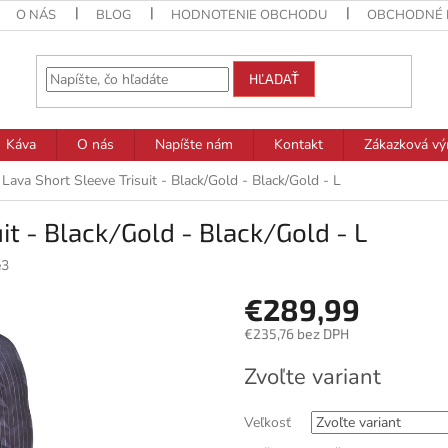
O NÁS
BLOG
HODNOTENIE OBCHODU
OBCHODNÉ 
HĽADAŤ
Káva
O nás
Napíšte nám
Kontakt
Zákazková vý
Lava Short Sleeve Trisuit - Black/Gold - Black/Gold - L
it - Black/Gold - Black/Gold - L
e3
€289,99
€235,76 bez DPH
Jednotková
Zvoľte variant
cena:
Veľkosť