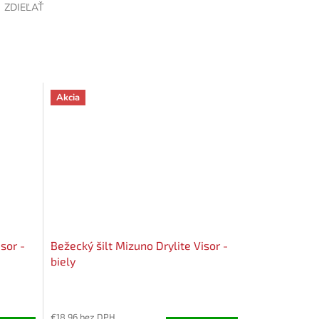
ZDIEĽAŤ
Akcia
sor -
Bežecký šilt Mizuno Drylite Visor -
biely
€18,96 bez DPH