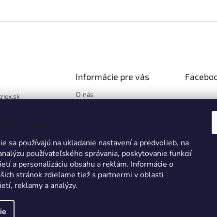
Informácie pre vás
Facebo
O nás
triex.sk
Blog
://www.facebook.co
Hodnotenie obchodu
x.sk/
vaše súkromie
Obchodné podmienky
k
e sa používajú na ukladanie nastavení a predvolieb, na
Podmienky ochrany
osobných údajov
 analýzu používateľského správania, poskytovanie funkcií
ietí a personalizáciu obsahu a reklám. Informácie o
Reklamácie a vrátenie tovaru
šich stránok zdieľame tiež s partnermi v oblasti
Zákazková výroba
ietí, reklamy a analýzy.
ie