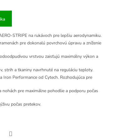
íka
AERO-STRIPE na rukávoch pre lepšiu aerodynamiku.
 ramenách pre dokonalú povrchovú úpravu a zníženie
 vodoodpudivou vrstvou zaisťujú maximálny výkon a
, strih a tkaniny navrhnuté na reguláciu teploty.
a Iron Performance od Cytech. Rozhodujúca pre
na nohách pre maximálne pohodlie a podporu počas
ýživu počas pretekov.