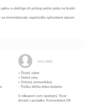
élov a uľahčuje ich prístup počas jazdy na bicykli
aby sa minimalizovalo nepohodlie spôsobené zipsom
e 5 z 5 hviezdičiek.
Hodnotenie obchodu je 5 z 5 hviezdičiek.
13.11.2023
+ Široký výber
+ Dobré ceny
+ Ochota, komunikácia
le
- Trošku dlhšia doba dodania
S nákupom som spokojný. Tovar
dorazil v poriadku. Komunikácia OK.