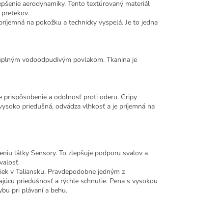
lepšenie aerodynamiky. Tento textúrovaný materiál
 pretekov.
ríjemná na pokožku a technicky vyspelá. Je to jedna
s úplným vodoodpudivým povlakom. Tkanina je
ne prispôsobenie a odolnosť proti oderu. Gripy
ž vysoko priedušná, odvádza vlhkosť a je príjemná na
iu látky Sensory. To zlepšuje podporu svalov a
valosť.
iek v Taliansku. Pravdepodobne jedným z
kajúcu priedušnosť a rýchle schnutie. Pena s vysokou
ybu pri plávaní a behu.