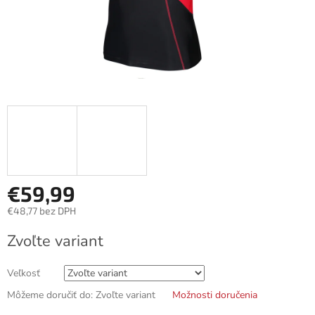
€59,99
€48,77 bez DPH
Jednotková
Zvoľte variant
cena:
Veľkosť
Môžeme doručiť do:
Zvoľte variant
Možnosti doručenia