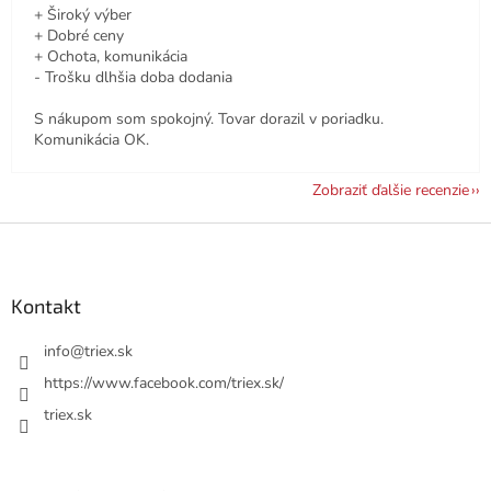
+ Široký výber
+ Dobré ceny
+ Ochota, komunikácia
- Trošku dlhšia doba dodania
S nákupom som spokojný. Tovar dorazil v poriadku.
Komunikácia OK.
Zobraziť ďalšie recenzie
Z
á
p
ä
Kontakt
t
i
info
@
triex.sk
e
https://www.facebook.com/triex.sk/
triex.sk