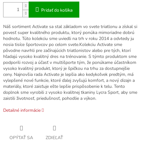
Pridať do košíka
Náš sortiment Activate sa stal základom vo svete triatlonu a získal si
povesť super kvalitného produktu, ktorý ponúka mimoriadne dobrú
hodnotu. Túto kolekciu sme uviedli na trh v roku 2014 a odvtedy ju
nosia tisíce športovcov po celom svete.
Kolekciu Activate sme
pôvodne navrhli pre začínajúcich triatlonistov alebo pre tých, ktorí
hľadajú vysoko kvalitný dres na trénovanie. S týmto produktom sme
podporili rozvoj a účasť v multišporte tým, že ponúkame účastníkom
vysoko kvalitný produkt, ktorý je špičkou na trhu za dostupnejšie
ceny.
Najnovšia rada Activate je lepšia ako kedykoľvek predtým, má
vylepšené nové funkcie, ktoré ďalej zvyšujú komfort, a nový dizajn a
materiály, ktoré zaisťuje ešte lepšie prispôsobenie k telu. Tento
doplnok sme vyrobili z vysoko kvalitnej tkaniny Lycra Sport, aby sme
zaistili životnosť, priedušnosť, pohodlie a výkon.
Detailné informácie
OPÝTAŤ SA
ZDIEĽAŤ