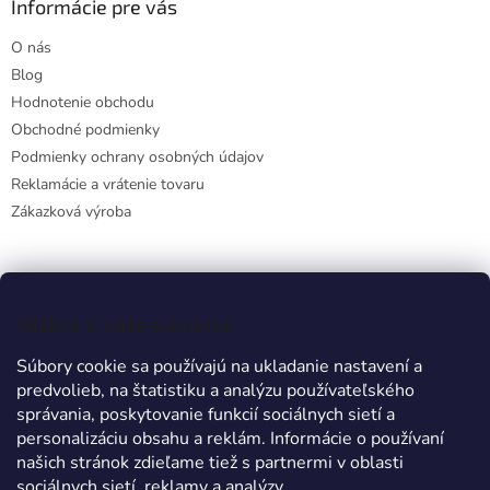
Informácie pre vás
O nás
Blog
Hodnotenie obchodu
Obchodné podmienky
Podmienky ochrany osobných údajov
Reklamácie a vrátenie tovaru
Zákazková výroba
Facebook
Vážime si vaše súkromie
Súbory cookie sa používajú na ukladanie nastavení a
predvolieb, na štatistiku a analýzu používateľského
Prijímame online platby
správania, poskytovanie funkcií sociálnych sietí a
personalizáciu obsahu a reklám. Informácie o používaní
našich stránok zdieľame tiež s partnermi v oblasti
sociálnych sietí, reklamy a analýzy.