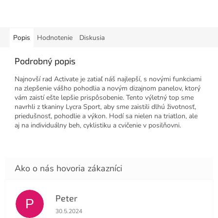
Popis
Hodnotenie
Diskusia
Podrobný popis
Najnovší rad Activate je zatiaľ náš najlepší, s novými funkciami
na zlepšenie vášho pohodlia a novým dizajnom panelov, ktorý
vám zaistí ešte lepšie prispôsobenie. Tento výletný top sme
navrhli z tkaniny Lycra Sport, aby sme zaistili dlhú životnosť,
priedušnosť, pohodlie a výkon. Hodí sa nielen na triatlon, ale
aj na individuálny beh, cyklistiku a cvičenie v posilňovni.
Peter
P
Hodnotenie obchodu je 4 z 5 hviezdičiek.
30.5.2024