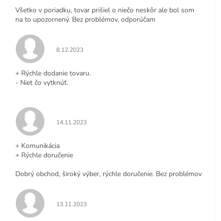
Všetko v poriadku, tovar prišiel o niečo neskôr ale bol som
na to upozornený. Bez problémov, odporúčam
Hodnotenie obchodu je 5 z 5 hviezdičiek.
8.12.2023
+ Rýchle dodanie tovaru.
- Niet čo vytknúť.
Hodnotenie obchodu je 5 z 5 hviezdičiek.
14.11.2023
+ Komunikácia
+ Rýchle doručenie
Dobrý obchod, široký výber, rýchle doručenie. Bez problémov
Hodnotenie obchodu je 5 z 5 hviezdičiek.
13.11.2023