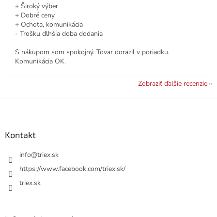
+ Široký výber
+ Dobré ceny
+ Ochota, komunikácia
- Trošku dlhšia doba dodania
S nákupom som spokojný. Tovar dorazil v poriadku.
Komunikácia OK.
Zobraziť ďalšie recenzie
Z
á
p
ä
Kontakt
t
i
info
@
triex.sk
e
https://www.facebook.com/triex.sk/
triex.sk