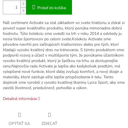
Pridať do košíka
Náš sortiment Activate sa stal základom vo svete triatlonu a získal si
povesť super kvalitného produktu, ktorý ponúka mimoriadne dobrú
hodnotu. Túto kolekciu sme uviedli na trh v roku 2014 a odvtedy ju
nosia tisíce športovcov po celom svete.
Kolekciu Activate sme
pôvodne navrhli pre začínajúcich triatlonistov alebo pre tých, ktorí
hľadajú vysoko kvalitný dres na trénovanie. S týmto produktom sme
podporili rozvoj a účasť v multišporte tým, že ponúkame účastníkom
vysoko kvalitný produkt, ktorý je špičkou na trhu za dostupnejšie
ceny.
Najnovšia rada Activate je lepšia ako kedykoľvek predtým, má
vylepšené nové funkcie, ktoré ďalej zvyšujú komfort, a nový dizajn a
materiály, ktoré zaisťuje ešte lepšie prispôsobenie k telu. Tento
doplnok sme vyrobili z vysoko kvalitnej tkaniny Lycra Sport, aby sme
zaistili životnosť, priedušnosť, pohodlie a výkon.
Detailné informácie
OPÝTAŤ SA
ZDIEĽAŤ