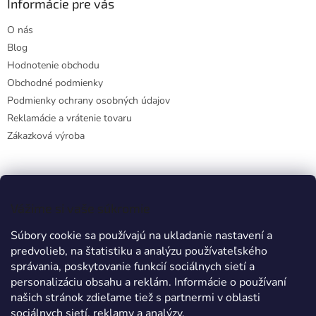
Informácie pre vás
O nás
Blog
Hodnotenie obchodu
Obchodné podmienky
Podmienky ochrany osobných údajov
Reklamácie a vrátenie tovaru
Zákazková výroba
Facebook
Vážime si vaše súkromie
Súbory cookie sa používajú na ukladanie nastavení a
predvolieb, na štatistiku a analýzu používateľského
Prijímame online platby
správania, poskytovanie funkcií sociálnych sietí a
personalizáciu obsahu a reklám. Informácie o používaní
našich stránok zdieľame tiež s partnermi v oblasti
sociálnych sietí, reklamy a analýzy.