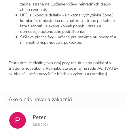
zadnej strane na uloženie výživy, náhradných dielov
alebo cenností.
UFO silikónové držiaky - unikátna vychytávka Zone3
kombinéz, umiestnená na vnútornej strane pri kolene,
ktorá zabraňuje akémukoľvek pohybu dresu a
obmedzuje potenciálne podráždenie.
Štýlové ploché švy - určené pre maximálnu pevnosť a
minimálne nepohodlie s pokožkou.
Tento dres je ideálny ako tvoj prvý trisuit alebo pokiaľ si v
triatlone nováčikom. Rovnako ale pozri aj na radu
ACTIVATE+
,
ak hľadáš „niečo navyše“ z hľadiska výkonu a estetiky :)
Peter
P
Hodnotenie obchodu je 4 z 5 hviezdičiek.
30.5.2024