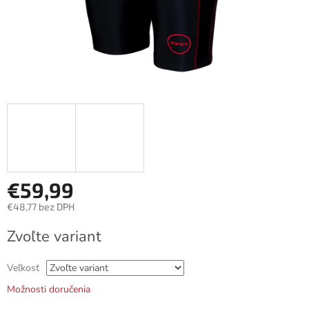
€59,99
€48,77 bez DPH
Jednotková
Zvoľte variant
cena:
Veľkosť
Možnosti doručenia