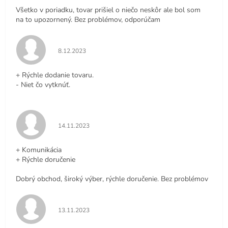
Všetko v poriadku, tovar prišiel o niečo neskôr ale bol som
na to upozornený. Bez problémov, odporúčam
Hodnotenie obchodu je 5 z 5 hviezdičiek.
8.12.2023
+ Rýchle dodanie tovaru.
- Niet čo vytknúť.
Hodnotenie obchodu je 5 z 5 hviezdičiek.
14.11.2023
+ Komunikácia
+ Rýchle doručenie
Dobrý obchod, široký výber, rýchle doručenie. Bez problémov
Hodnotenie obchodu je 5 z 5 hviezdičiek.
13.11.2023