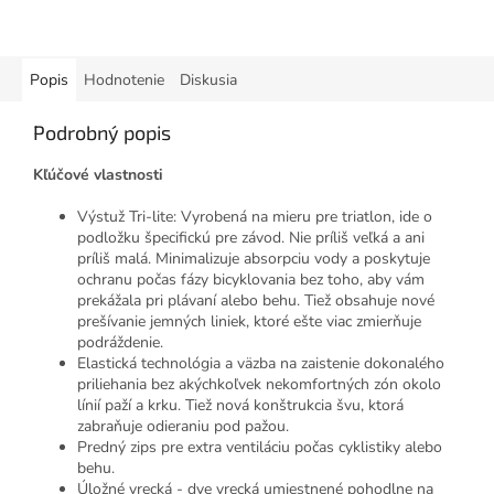
Popis
Hodnotenie
Diskusia
Podrobný popis
Kľúčové vlastnosti
Výstuž Tri-lite: Vyrobená na mieru pre triatlon, ide o
podložku špecifickú pre závod. Nie príliš veľká a ani
príliš malá. Minimalizuje absorpciu vody a poskytuje
ochranu počas fázy bicyklovania bez toho, aby vám
prekážala pri plávaní alebo behu. Tiež obsahuje nové
prešívanie jemných liniek, ktoré ešte viac zmierňuje
podráždenie.
Elastická technológia a väzba na zaistenie dokonalého
priliehania bez akýchkoľvek nekomfortných zón okolo
línií paží a krku. Tiež nová konštrukcia švu, ktorá
zabraňuje odieraniu pod pažou.
Predný zips pre extra ventiláciu počas cyklistiky alebo
behu.
Úložné vrecká - dve vrecká umiestnené pohodlne na