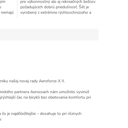
vým
pre výkonnostný ale aj rekreačných bežcov
e
požadujúcich dobrú priedušnosť. Šilt je
o nemajú
vyrobený z extrémne rýchloschnúceho a
priedušného...
zniku našej novej rady Aeroforce-X II.
amického partnera Aerocoach nám umožnilo vyvinúť
jrýchlejší čas na bicykli bez obetovania komfortu pri
o je najdôležitejšie – dosahuje to pri rôznych
y.