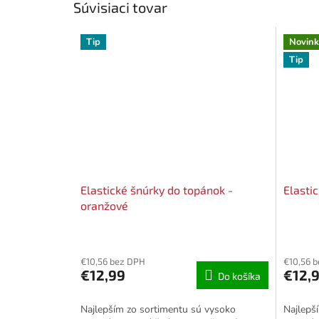
Súvisiaci tovar
Tip
Novink
Tip
Elastické šnúrky do topánok -
Elasti
oranžové
Priemerné
Priemer
hodnotenie
hodnote
€10,56 bez DPH
€10,56 
produktu
produkt
€12,99
€12,
Do košíka
je
je
5,0
5,0
z
z
Najlepším zo sortimentu sú vysoko
Najlepš
5
5