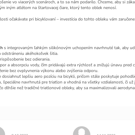
pšenie vo viacerých scenároch, a to sa nám podarilo. Chceme, aby si zák
dým iným atlétom na štartovacej čiare, ktorý tento oblek nenosí.
losti očakávate pri bicyklovaní – investícia do tohto obleku vám zaručene
ch
s integrovaným ľahkým silikónovým uchopením navrhnuté tak, aby udrž
a odstráneniu akéhokoľvek šitia.
rispôsobenie bez odierania.
or a absorpciu vody, čím pridávajú extra rýchlosť a znižujú únavu pred 
ženie bez ovplyvnenia výkonu alebo zvýšenia odporu.
osiahnuť lepšiu aero pozíciu na bicykli, pričom stále poskytuje pohodlie
 špeciálne navrhnutá pre triatlon a vhodná na všetky vzdialenosti, či už 
čo dlhšie než tradičné triatlonové obleky, aby sa maximalizovali aerodyn
Hodnotenie obchodu je 5 z 5 hviezdičiek.
Hodnotenie obchodu j