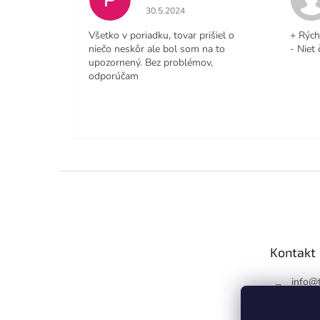
Hodnotenie obchodu je 4 z 5 hviezdičiek
30.5.2024
Všetko v poriadku, tovar prišiel o
+ Rých
niečo neskôr ale bol som na to
- Niet 
upozornený. Bez problémov,
odporúčam
Z
á
p
ä
t
Kontakt
i
e
info
@
https
m/trie