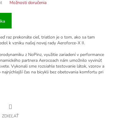
nt
Možnosti doručenia
íka
ď raz prekonáte cieľ, triatlon je o tom, ako sa tam
iedol k vzniku našej novej rady Aeroforce-X II.
erodynamiku z NoPinz, využitie zariadení v performance
namického partnera Aerocoach nám umožnilo vyvinúť
 svete. Vykonali sme rozsiahle testovanie látok, vzorov a
najrýchlejší čas na bicykli bez obetovania komfortu pri
ZDIEĽAŤ