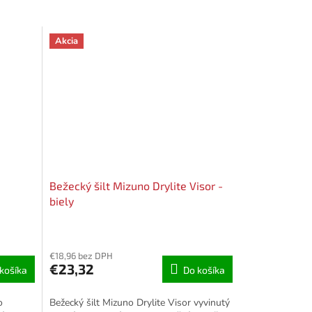
Akcia
Bežecký šilt Mizuno Drylite Visor -
biely
€18,96 bez DPH
€23,32
košíka
Do košíka
o
Bežecký šilt Mizuno Drylite Visor vyvinutý