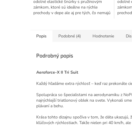
odolné elastické šnúrky s pružinovým
odolné 
hviezdičiek.
hviezdiči
zámkom, ktoré sú ideálne na rýchle
zámkom,
prechody v depe ale aj pre tých, čo nemajú
prechody
radi rozväzovanie šnúrok....
radi roz
Popis
Podobné (4)
Hodnotenie
Dis
Podrobný popis
Aeroforce-X II Tri Suit
Každý hľadáme extra rýchlosť – keď raz prekonáte cieľ
Spolupráca so špecialistami na aerodynamiku z NoP
najrýchlejší triatlonový oblek na svete. Vykonali sme
plávaní a behu.
Krása tohto dizajnu spočíva v tom, že dáta ukazujú,
kľúčových rýchlostiach. Takže nielen pri 40 km/h, ale a