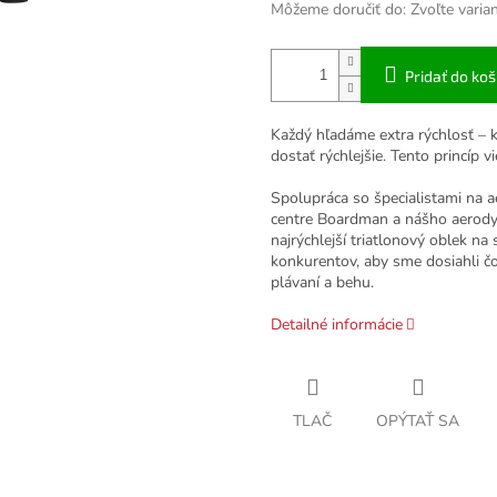
Môžeme doručiť do:
Zvoľte varia
Pridať do koš
Každý hľadáme extra rýchlosť – ke
dostať rýchlejšie. Tento princíp v
Spolupráca so špecialistami na a
centre Boardman a nášho aerody
najrýchlejší triatlonový oblek na
konkurentov, aby sme dosiahli čo 
plávaní a behu.
Detailné informácie
TLAČ
OPÝTAŤ SA