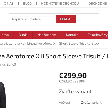
O NÁS
BLOG
HODNOTENIE OBCHODU
OBCHODNÉ 
HĽADAŤ
Káva
O nás
Napíšte nám
Kontakt
Zákazková vý
 triatlonová kombinéza Aeroforce X Ii Short Sleeve Trisuit / Black
Aeroforce X Ii Short Sleeve Trisuit / 
čka:
Zone3
€299,90
€243,82 bez DPH
Jednotková
Zvoľte variant
cena:
Veľkosť