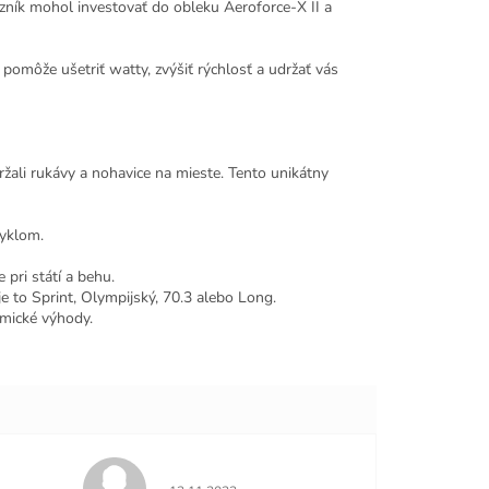
azník mohol investovať do obleku Aeroforce-X II a
 pomôže ušetriť watty, zvýšiť rýchlosť a udržať vás
ali rukávy a nohavice na mieste. Tento unikátny
cyklom.
 pri státí a behu.
je to Sprint, Olympijský, 70.3 alebo Long.
amické výhody.
e 5 z 5 hviezdičiek.
Hodnotenie obchodu je 5 z 5 hviezdičiek.