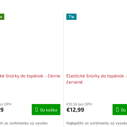
a
Tip
cké šnúrky do topánok - čierne
Elastické šnúrky do topánok -
červené
né
nie
bez DPH
€10,56 bez DPH
u
99
€12,99
Do košíka
Do 
ím zo sortimentu sú vysoko
Najlepším zo sortimentu sú vysok