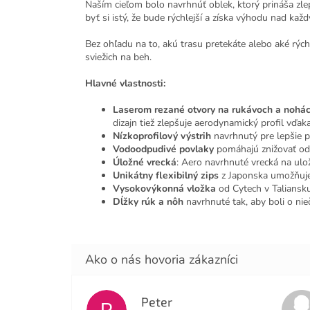
Naším cieľom bolo navrhnúť oblek, ktorý prináša zle
byť si istý, že bude rýchlejší a získa výhodu nad kaž
Bez ohľadu na to, akú trasu pretekáte alebo aké rých
sviežich na beh.
Hlavné vlastnosti:
Laserom rezané otvory na rukávoch a nohá
dizajn tiež zlepšuje aerodynamický profil vďak
Nízkoprofilový výstrih
navrhnutý pre lepšie p
Vodoodpudivé povlaky
pomáhajú znižovať odp
Úložné vrecká
: Aero navrhnuté vrecká na ulo
Unikátny flexibilný zips
z Japonska umožňuje d
Vysokovýkonná vložka
od Cytech v Taliansku,
Dĺžky rúk a nôh
navrhnuté tak, aby boli o nie
Peter
P