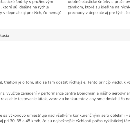
elastické šnúrky s pružinovým
odolné elastické šnúrky s pružino
ek.
 ktoré sú ideálne na rýchle
zámkom, ktoré sú ideálne na rýchl
 v depe ale aj pre tých, čo nemajú
prechody v depe ale aj pre tých, č
väzovanie šnúrok....
radi rozväzovanie šnúrok....
kusia
, triatlon je o tom, ako sa tam dostať rýchlejšie. Tento princíp viedol k v
inz, využitie zariadení v performance centre Boardman a nášho aerodyn
 rozsiahle testovanie látok, vzorov a konkurentov, aby sme dosiahli čo na
 že sa výkonovo umiestňuje nad všetkými konkurenčnými aero oblekmi – a č
j pri 30, 35 a 45 km/h, čo sú najbežnejšie rýchlosti počas cyklistickej fáz