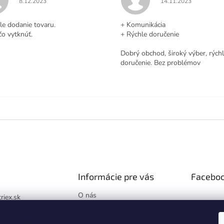
8.12.2023
14.11.2023
.
le dodanie tovaru.
+ Komunikácia
čo vytknúť.
+ Rýchle doručenie
Dobrý obchod, široký výber, rých
doručenie. Bez problémov
Informácie pre vás
Facebo
O nás
triex.sk
Blog
://www.facebook.co
Hodnotenie obchodu
x.sk/