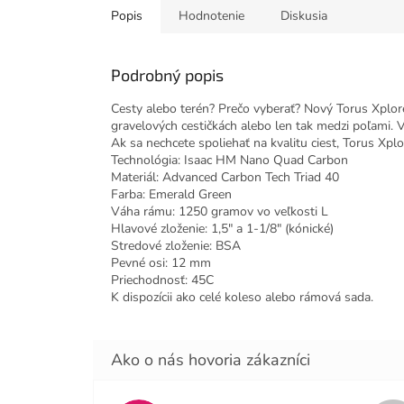
Popis
Hodnotenie
Diskusia
Podrobný popis
Cesty alebo terén? Prečo vyberať? Nový Torus Xplor
gravelových cestičkách alebo len tak medzi poľami. 
Ak sa nechcete spoliehať na kvalitu ciest, Torus Xpl
Technológia: Isaac HM Nano Quad Carbon
Materiál: Advanced Carbon Tech Triad 40
Farba: Emerald Green
Váha rámu: 1250 gramov vo veľkosti L
Hlavové zloženie: 1,5" a 1-1/8" (kónické)
Stredové zloženie: BSA
Pevné osi: 12 mm
Priechodnosť: 45C
K dispozícii ako celé koleso alebo rámová sada.