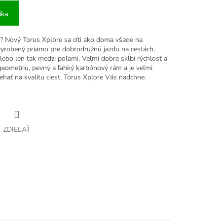
íka
ť? Nový Torus Xplore sa cíti ako doma všade na
yrobený priamo pre dobrodružnú jazdu na cestách,
alebo len tak medzi poľami. Veľmi dobre skĺbi rýchlosť a
geometriu, pevný a ľahký karbónový rám a je veľmi
ehať na kvalitu ciest, Torus Xplore Vás nadchne.
ZDIEĽAŤ