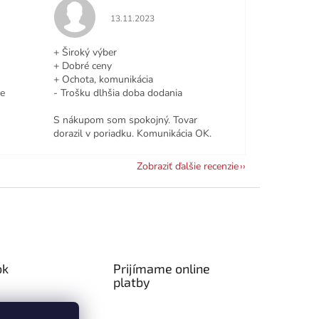
e 5 z 5 hviezdičiek.
Hodnotenie obchodu je 5 z 5 hviezdičiek.
13.11.2023
+ Široký výber
+ Dobré ceny
+ Ochota, komunikácia
le
- Trošku dlhšia doba dodania
S nákupom som spokojný. Tovar
dorazil v poriadku. Komunikácia OK.
Zobraziť ďalšie recenzie
ok
Prijímame online
platby