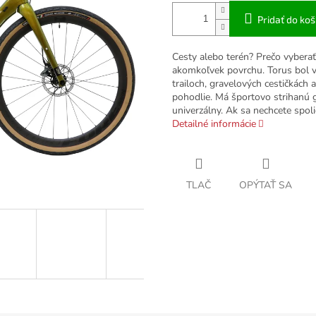
Pridať do koš
Cesty alebo terén? Prečo vybera
akomkoľvek povrchu. Torus bol v
trailoch, gravelových cestičkách 
pohodlie. Má športovo strihanú 
univerzálny. Ak sa nechcete spoli
Detailné informácie
TLAČ
OPÝTAŤ SA