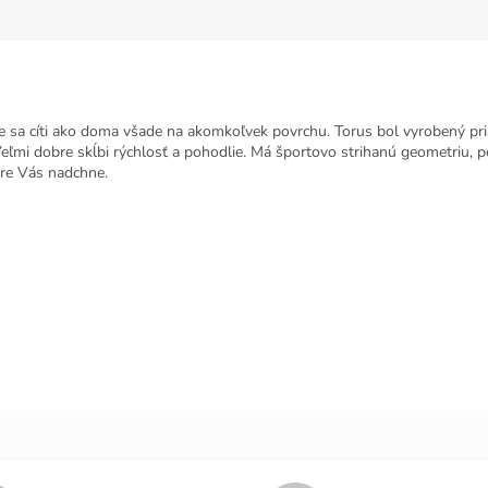
e sa cíti ako doma všade na akomkoľvek povrchu. Torus bol vyrobený pri
Veľmi dobre skĺbi rýchlosť a pohodlie. Má športovo strihanú geometriu, p
ore Vás nadchne.