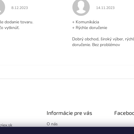
Hodnotenie obchodu je 5 z 5 hviezdičiek.
Hodnotenie obchodu j
8.12.2023
14.11.2023
.
le dodanie tovaru.
+ Komunikácia
čo vytknúť.
+ Rýchle doručenie
Dobrý obchod, široký výber, rých
doručenie. Bez problémov
Informácie pre vás
Facebo
O nás
triex.sk
Blog
://www.facebook.co