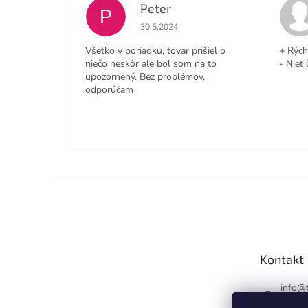
Peter
P
Hodnotenie obchodu je 4 z 5 hviezdičiek
30.5.2024
Všetko v poriadku, tovar prišiel o
+ Rých
niečo neskôr ale bol som na to
- Niet 
upozornený. Bez problémov,
odporúčam
Z
á
p
ä
t
Kontakt
i
e
info
@
https