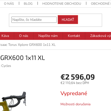
O NÁS
BLOG
HODNOTENIE OBCHODU
OBCHODNÉ 
HĽADAŤ
Káva
O nás
Napíšte nám
Kontakt
Zákazková vý
 Isaac Torus Xplore GRX600 1x11 XL
 GRX600 1x11 XL
c Cycles
€2 596,09
€2 110,64 bez DPH
Jednotková
Vypredané
cena:
Možnosti doručenia