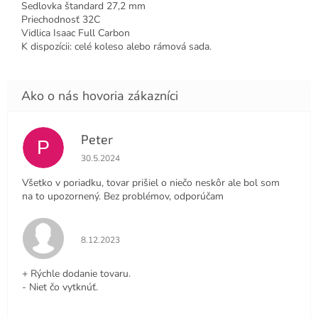
Sedlovka štandard 27,2 mm
Priechodnosť 32C
Vidlica Isaac Full Carbon
K dispozícii: celé koleso alebo rámová sada.
Peter
P
Hodnotenie obchodu je 4 z 5 hviezdičiek.
30.5.2024
Všetko v poriadku, tovar prišiel o niečo neskôr ale bol som
na to upozornený. Bez problémov, odporúčam
Hodnotenie obchodu je 5 z 5 hviezdičiek.
8.12.2023
+ Rýchle dodanie tovaru.
- Niet čo vytknúť.