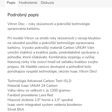
Popis
Hodnotenie
Diskusia
Podrobný popis
Vitron Disc – roky skúseností a pokročilé technológie
spracovania karbónu.
Pri modeli Vitron sa stretli roky skúseností z vývoja bicyklov
na závodné použitie a pokročilé technológie spracovania
karbónu. Vysoko pokročilý materiál Carbon UNUM Vám
umožní stabilnú a kvalitnú jazdu, predvídateľné správanie a
pohodlie, ktoré očakávate. Kombinácia slopingu a vyššej
hlavovej rúrky Vás osloví hneď od začiatku kvalitou svojho
prejavu. Ak hľadáte cenovo dostupné a pohodlné kolo
ponúkajúce vyspelé technológie, okúste Isaac Vitron Disc!
Technológia Advanced Carbon Tech ISLD
Materiál Isaac UNUM 24 Carbon
Váha rámu vo veľkosti L je 1200 gramov
Farebné prevedenie Lava Red
Hlavové zloženie 1,5" horné a 1,5" spodné
Isaac semi-integrated system vedenia bovdenov
Stred BSA