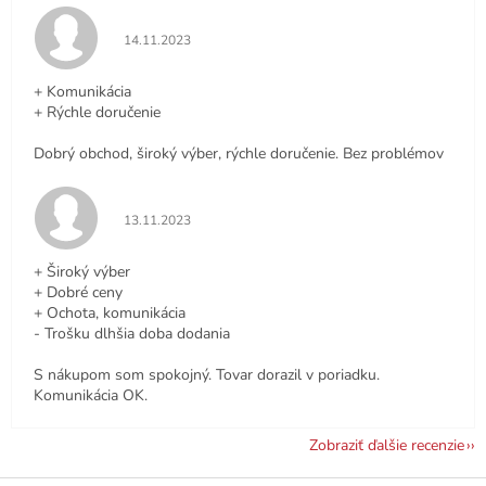
Hodnotenie obchodu je 5 z 5 hviezdičiek.
14.11.2023
+ Komunikácia
+ Rýchle doručenie
Dobrý obchod, široký výber, rýchle doručenie. Bez problémov
Hodnotenie obchodu je 5 z 5 hviezdičiek.
13.11.2023
+ Široký výber
+ Dobré ceny
+ Ochota, komunikácia
- Trošku dlhšia doba dodania
S nákupom som spokojný. Tovar dorazil v poriadku.
Komunikácia OK.
Zobraziť ďalšie recenzie