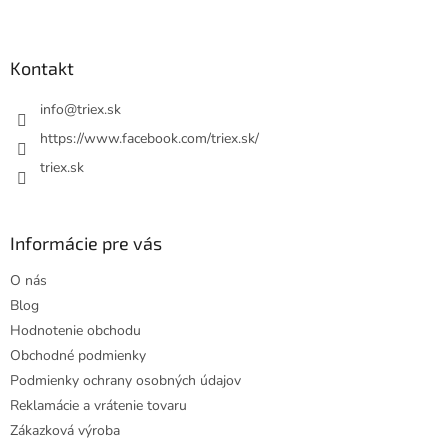
Z
á
p
ä
Kontakt
t
i
info
@
triex.sk
e
https://www.facebook.com/triex.sk/
triex.sk
Informácie pre vás
O nás
Blog
Hodnotenie obchodu
Obchodné podmienky
Podmienky ochrany osobných údajov
Reklamácie a vrátenie tovaru
Zákazková výroba