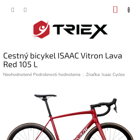
Prejsť
NÁKUP
na
obsah
KOŠÍK
Cestný bicykel ISAAC Vitron Lava
Red 105 L
Priemerné
Neohodnotené
Podrobnosti hodnotenia
Značka:
Isaac Cycles
hodnotenie
produktu
je
0,0
z
5
hviezdičiek.