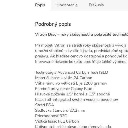
Popis
Hodnotenie
Diskusia
Podrobný popis
Vitron Disc – roky skúseností a pokročilé technol
Pri modeli Vitron sa stretli roky skúseností z vývo
umožní stabilnú a kvalitnú jazdu, predvídateľné sprá
prejavu. Ak hľadáte cenovo dostupné a pohodlné kol
Inovované riešenie kokpitu umožňuje ľahkú výmenu pre
Technológia Advanced Carbon Tech ISLD
Materiál Isaac UNUM 24 Carbon
Váha rámu vo veľkosti L je 1200 gramov
Farebné prevedenie Galaxy Blue
Hlavové zloženie 1,5" horné a 1,5" spodné
Isaac full-integrated system vedenia bovdenov
Stred BSA
Sedlovka štandard 27,2 mm
Priechodnosť 32C
Vidlica Isaac Full Carbon
K dispozícii: celé koleso alebo rámová sada.