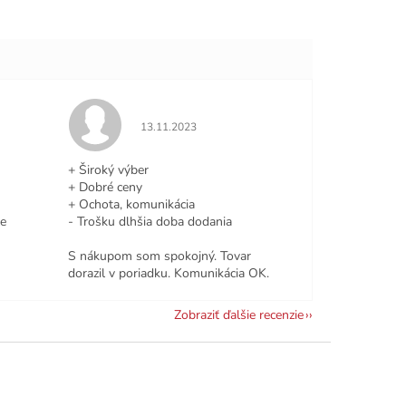
e 5 z 5 hviezdičiek.
Hodnotenie obchodu je 5 z 5 hviezdičiek.
13.11.2023
+ Široký výber
+ Dobré ceny
+ Ochota, komunikácia
le
- Trošku dlhšia doba dodania
S nákupom som spokojný. Tovar
dorazil v poriadku. Komunikácia OK.
Zobraziť ďalšie recenzie