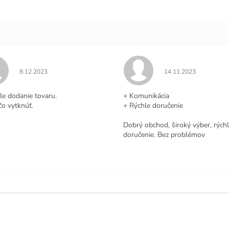
Hodnotenie obchodu je 5 z 5 hviezdičiek.
Hodnotenie obchodu j
8.12.2023
14.11.2023
.
le dodanie tovaru.
+ Komunikácia
čo vytknúť.
+ Rýchle doručenie
Dobrý obchod, široký výber, rých
doručenie. Bez problémov