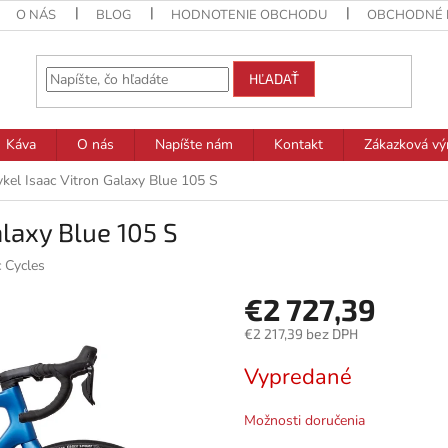
O NÁS
BLOG
HODNOTENIE OBCHODU
OBCHODNÉ 
HĽADAŤ
Káva
O nás
Napíšte nám
Kontakt
Zákazková vý
ykel Isaac Vitron Galaxy Blue 105 S
alaxy Blue 105 S
c Cycles
€2 727,39
€2 217,39 bez DPH
Jednotková
Vypredané
cena:
Možnosti doručenia