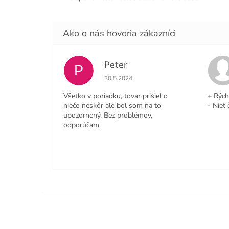
Peter
P
Hodnotenie obchodu je 4 z 5 hviezdičiek
30.5.2024
Všetko v poriadku, tovar prišiel o
+ Rých
niečo neskôr ale bol som na to
- Niet 
upozornený. Bez problémov,
odporúčam
Z
á
p