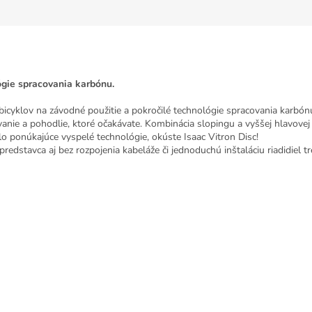
ógie spracovania karbónu.
ja bicyklov na závodné použitie a pokročilé technológie spracovania ka
vanie a pohodlie, ktoré očakávate. Kombinácia slopingu a vyššej hlavovej
o ponúkajúce vyspelé technológie, okúste Isaac Vitron Disc!
dstavca aj bez rozpojenia kabeláže či jednoduchú inštaláciu riadidiel tr