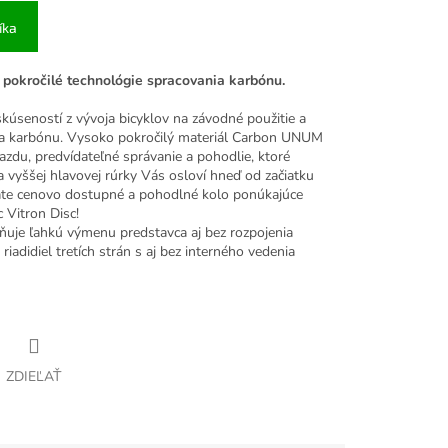
íka
a pokročilé technológie spracovania karbónu.
 skúseností z vývoja bicyklov na závodné použitie a
nia karbónu. Vysoko pokročilý materiál Carbon UNUM
azdu, predvídateľné správanie a pohodlie, ktoré
 vyššej hlavovej rúrky Vás osloví hneď od začiatku
dáte cenovo dostupné a pohodlné kolo ponúkajúce
 Vitron Disc!
ňuje ľahkú výmenu predstavca aj bez rozpojenia
riadidiel tretích strán s aj bez interného vedenia
ZDIEĽAŤ