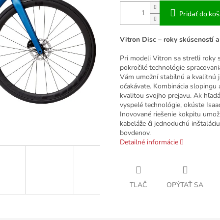
Pridať do koš
Vitron Disc – roky skúseností 
Pri modeli Vitron sa stretli roky
pokročilé technológie spracova
Vám umožní stabilnú a kvalitnú j
očakávate. Kombinácia slopingu a
kvalitou svojho prejavu. Ak hľa
vyspelé technológie, okúste Isaac
Inovované riešenie kokpitu umož
kabeláže či jednoduchú inštaláciu 
bovdenov.
Detailné informácie
TLAČ
OPÝTAŤ SA